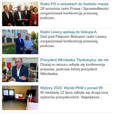
Radni PiS o wnioskach do budżetu miasta
na 2021 rok
28 września radni Prawa i Sprawiedliwości
zorganizowali konferencję prasową,
podczas..
Radni Lewicy apelują do biskupa A.
Wiesława Meringa
Dziś pod Pałacem Biskupim radni Lewicy
zorganizowali konferencję prasową,
podczas..
Prezydent Włocławka:"Dyskutujmy, ale nie
obrażajmy się”
Dzisiaj w ratuszu odbyła się konferencja
prasowa, podczas której prezydent
Włocławka..
Wybory 2020. Wyniki PKW z ponad 99
procent obwodów
W niedzielę 12 lipca odbyła się druga tura
wyborów prezydenckich. Największe..