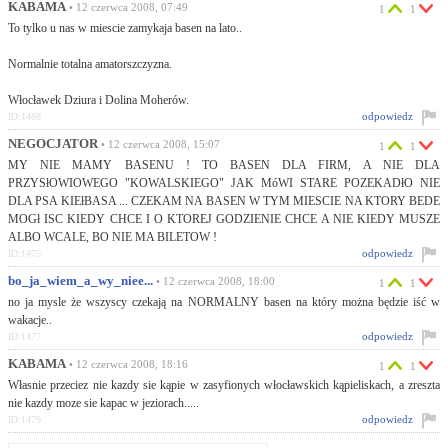
KABAMA
• 12 czerwca 2008, 07:49
1
1
To tylko u nas w miescie zamykaja basen na lato..
Normalnie totalna amatorszczyzna.
Włocławek Dziura i Dolina Moherów.
odpowiedz
ID:1468
NEGOCJATOR
• 12 czerwca 2008, 15:07
1
1
MY NIE MAMY BASENU ! TO BASEN DLA FIRM, A NIE DLA
PRZYSłOWIOWEGO "KOWALSKIEGO" JAK MóWI STARE POZEKADłO NIE
DLA PSA KIEłBASA ... CZEKAM NA BASEN W TYM MIESCIE NA KTORY BEDE
MOGł ISC KIEDY CHCE I O KTOREJ GODZIENIE CHCE A NIE KIEDY MUSZE
ALBO WCALE, BO NIE MA BILETOW !
odpowiedz
ID:1475
bo_ja_wiem_a_wy_niee...
• 12 czerwca 2008, 18:00
1
1
no ja mysle że wszyscy czekają na NORMALNY basen na który można będzie iść w
wakacje..
odpowiedz
ID:1477
KABAMA
• 12 czerwca 2008, 18:16
1
1
Własnie przeciez nie kazdy sie kąpie w zasyfionych włocławskich kąpieliskach, a zreszta
nie kazdy moze sie kapac w jeziorach.....
odpowiedz
ID:1479