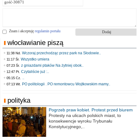
Znam i akceptuję
regulamin portalu
włocławianie piszą
Wczoraj przechodząc przez park na Słodowie..
11:38 Nd.
Wszystko umiera
11:17 Śr.
z gniazdami ptaków Na żytniej obok..
07:23 Śr.
Czytaliście już :..
12:47 Pt.
..
05:15 Cz.
PO politologii . PO remontowcu Wojtkowskim mamy..
07:13 Wt.
polityka
Pogrzeb praw kobiet. Protest przed biurem
poselskim PiS
Protesty na ulicach polskich miast, to
konsekwencje wyroku Trybunału
Konstytucyjnego,..