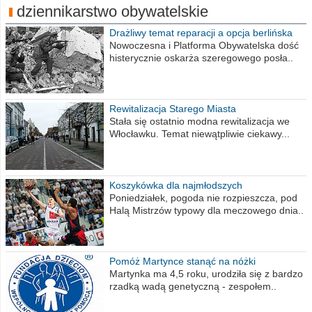
dziennikarstwo obywatelskie
Drażliwy temat reparacji a opcja berlińska
Nowoczesna i Platforma Obywatelska dość
histerycznie oskarża szeregowego posła..
Rewitalizacja Starego Miasta
Stała się ostatnio modna rewitalizacja we
Włocławku. Temat niewątpliwie ciekawy...
Koszykówka dla najmłodszych
Poniedziałek, pogoda nie rozpieszcza, pod
Halą Mistrzów typowy dla meczowego dnia..
Pomóż Martynce stanąć na nóżki
Martynka ma 4,5 roku, urodziła się z bardzo
rzadką wadą genetyczną - zespołem..