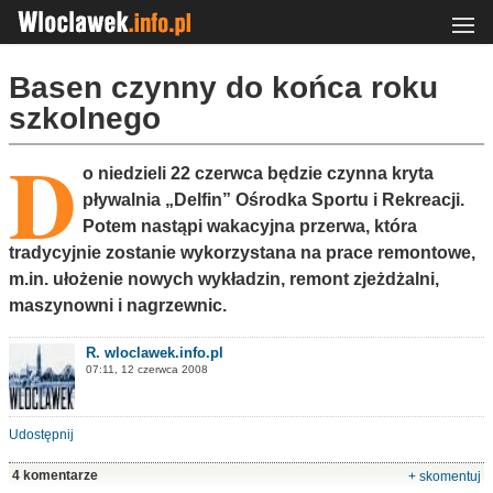
Basen czynny do końca roku
szkolnego
D
o niedzieli 22 czerwca będzie czynna kryta
pływalnia „Delfin” Ośrodka Sportu i Rekreacji.
Potem nastąpi wakacyjna przerwa, która
tradycyjnie zostanie wykorzystana na prace remontowe,
m.in. ułożenie nowych wykładzin, remont zjeżdżalni,
maszynowni i nagrzewnic.
R. wloclawek.info.pl
07:11, 12 czerwca 2008
Udostępnij
4 komentarze
+ skomentuj