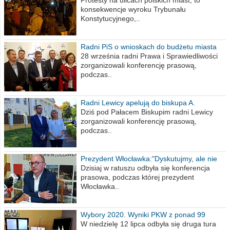
poselskim PiS
Protesty na ulicach polskich miast, to
konsekwencje wyroku Trybunału
Konstytucyjnego,..
Radni PiS o wnioskach do budżetu miasta
na 2021 rok
28 września radni Prawa i Sprawiedliwości
zorganizowali konferencję prasową,
podczas..
Radni Lewicy apelują do biskupa A.
Wiesława Meringa
Dziś pod Pałacem Biskupim radni Lewicy
zorganizowali konferencję prasową,
podczas..
Prezydent Włocławka:"Dyskutujmy, ale nie
obrażajmy się”
Dzisiaj w ratuszu odbyła się konferencja
prasowa, podczas której prezydent
Włocławka..
Wybory 2020. Wyniki PKW z ponad 99
procent obwodów
W niedzielę 12 lipca odbyła się druga tura