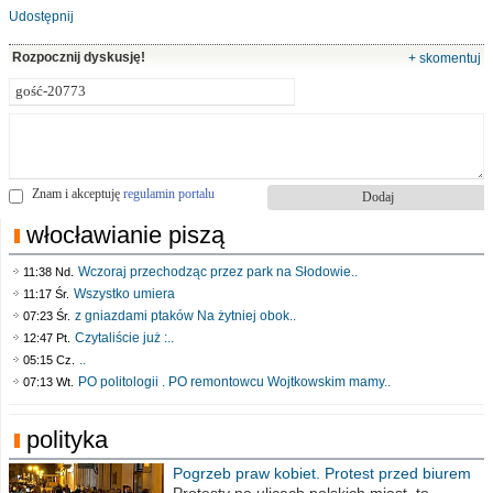
Udostępnij
Rozpocznij dyskusję!
+ skomentuj
Znam i akceptuję
regulamin portalu
włocławianie piszą
Wczoraj przechodząc przez park na Słodowie..
11:38 Nd.
Wszystko umiera
11:17 Śr.
z gniazdami ptaków Na żytniej obok..
07:23 Śr.
Czytaliście już :..
12:47 Pt.
..
05:15 Cz.
PO politologii . PO remontowcu Wojtkowskim mamy..
07:13 Wt.
polityka
Pogrzeb praw kobiet. Protest przed biurem