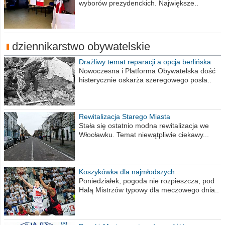
wyborów prezydenckich. Największe..
dziennikarstwo obywatelskie
Drażliwy temat reparacji a opcja berlińska
Nowoczesna i Platforma Obywatelska dość
histerycznie oskarża szeregowego posła..
Rewitalizacja Starego Miasta
Stała się ostatnio modna rewitalizacja we
Włocławku. Temat niewątpliwie ciekawy...
Koszykówka dla najmłodszych
Poniedziałek, pogoda nie rozpieszcza, pod
Halą Mistrzów typowy dla meczowego dnia..