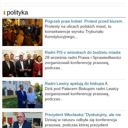
polityka
Pogrzeb praw kobiet. Protest przed biurem
poselskim PiS
Protesty na ulicach polskich miast, to
konsekwencje wyroku Trybunału
Konstytucyjnego,..
Radni PiS o wnioskach do budżetu miasta
na 2021 rok
28 września radni Prawa i Sprawiedliwości
zorganizowali konferencję prasową,
podczas..
Radni Lewicy apelują do biskupa A.
Wiesława Meringa
Dziś pod Pałacem Biskupim radni Lewicy
zorganizowali konferencję prasową,
podczas..
Prezydent Włocławka:"Dyskutujmy, ale nie
obrażajmy się”
Dzisiaj w ratuszu odbyła się konferencja
prasowa, podczas której prezydent