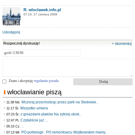
R. wloclawek.info.pl
07:14, 17 czerwca 2008
Udostępnij
Rozpocznij dyskusję!
+ skomentuj
Znam i akceptuję
regulamin portalu
włocławianie piszą
Wczoraj przechodząc przez park na Słodowie..
11:38 Nd.
Wszystko umiera
11:17 Śr.
z gniazdami ptaków Na żytniej obok..
07:23 Śr.
Czytaliście już :..
12:47 Pt.
..
05:15 Cz.
PO politologii . PO remontowcu Wojtkowskim mamy..
07:13 Wt.