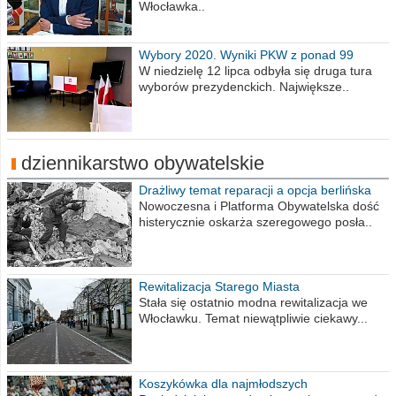
Włocławka..
Wybory 2020. Wyniki PKW z ponad 99
procent obwodów
W niedzielę 12 lipca odbyła się druga tura
wyborów prezydenckich. Największe..
dziennikarstwo obywatelskie
Drażliwy temat reparacji a opcja berlińska
Nowoczesna i Platforma Obywatelska dość
histerycznie oskarża szeregowego posła..
Rewitalizacja Starego Miasta
Stała się ostatnio modna rewitalizacja we
Włocławku. Temat niewątpliwie ciekawy...
Koszykówka dla najmłodszych