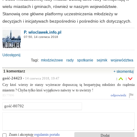
wielu miastach i gminach, również w naszym województwie.
Stanowią one główne platformy uczestniczenia młodzieży w
decyzjach i inicjatywach bezpośrednio i pośrednio ich dotyczących.
P. wloclawek.info.pl
07:50, 14 czerwca 2018
Udostępnij
Tagi:
młodzieżowe
rady
spotkanie
sejmik
województwa
Urząd Marszałkowski
1 komentarz
+ skomentuj
gość-24423
• 14 czerwca 2018, 19:47
1
1
Czy ktoś wierzy że starzy wyżeracze dopuszczą tą bezpartyjną młodziez do rządenia
miastem ? Chyba tylko ktoś wyjątkowo naiwny w to uwierzy !
odpowiedz
ID:77896
Znam i akceptuję
regulamin portalu