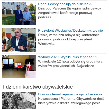
Radni Lewicy apelują do biskupa A.
Wiesława Meringa
Dziś pod Pałacem Biskupim radni Lewicy
zorganizowali konferencję prasową,
podczas..
Prezydent Włocławka:"Dyskutujmy, ale nie
obrażajmy się”
Dzisiaj w ratuszu odbyła się konferencja
prasowa, podczas której prezydent
Włocławka..
Wybory 2020. Wyniki PKW z ponad 99
procent obwodów
W niedzielę 12 lipca odbyła się druga tura
wyborów prezydenckich. Największe..
dziennikarstwo obywatelskie
Drażliwy temat reparacji a opcja berlińska
Nowoczesna i Platforma Obywatelska dość
histerycznie oskarża szeregowego posła..