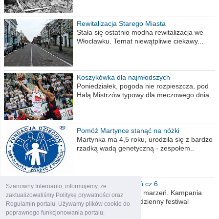
Rewitalizacja Starego Miasta
Stała się ostatnio modna rewitalizacja we
Włocławku. Temat niewątpliwie ciekawy...
Koszykówka dla najmłodszych
Poniedziałek, pogoda nie rozpieszcza, pod
Halą Mistrzów typowy dla meczowego dnia..
Pomóż Martynce stanąć na nóżki
Martynka ma 4,5 roku, urodziła się z bardzo
rzadką wadą genetyczną - zespołem..
Polska moich marzeń cz.6
Szanowny Internauto, informujemy, że
Nadszedł kres moich marzeń. Kampania
zaktualizowaliśmy Politykę prywatności oraz
wyborcza czyli niecodzienny festiwal
Regulamin portalu. Używamy plików cookie do
obietnic,..
poprawnego funkcjonowania portalu.