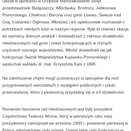
Udział w spotkaniu w Urzędzie Marszałkowskim wzięli
przedstawiciele Bydgoszczy, Włocławka, Brodnicy, Jabłonowa
Pomorskiego, Chełmna i Barcina oraz gmin Lisewo, Świecie nad
Osą, Łubianka i Dąbrowa. Młodzież i ich opiekunowie rozmawiali o
potrzebach młodych ludzi w naszym regionie. Była to również okazja
do wymiany dobrych praktyk i doświadczeń z zakresu działalności
młodzieżowych rad gmin i miast funkcjonujących w różnych
częściach naszego województwa. Młodzi dowiedzieli się jak
funkcjonuje Sejmik Województwa Kujawsko-Pomorskiego i
wysłuchali wykładu dr. hab. Krzysztofa Kani z UMK.
Na zakończenie chętni mogli uczestniczyć w specjalnie dla nich
przygotowanych warsztatach z wystąpień publicznych i sztuki
przemawiania, które z pewnością przydadzą się w ich działalności.
Pionierem tworzenia rad młodzieżowych jest były prezydent
Częstochowy Tadeusz Wrona, który w pierwszym roku swej
prezydentury zainicjował we wrześniu 1990 r. powstanie pierwszej w
Polsce młodzieżowej rady miasta. Dzisiaj takie rady funkcjonują w