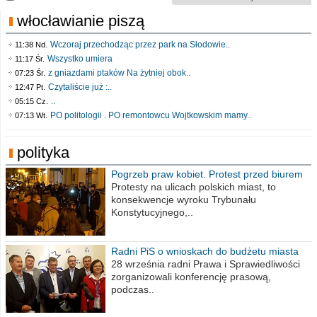
włocławianie piszą
Wczoraj przechodząc przez park na Słodowie..
11:38 Nd.
Wszystko umiera
11:17 Śr.
z gniazdami ptaków Na żytniej obok..
07:23 Śr.
Czytaliście już :..
12:47 Pt.
..
05:15 Cz.
PO politologii . PO remontowcu Wojtkowskim mamy..
07:13 Wt.
polityka
Pogrzeb praw kobiet. Protest przed biurem
poselskim PiS
Protesty na ulicach polskich miast, to
konsekwencje wyroku Trybunału
Konstytucyjnego,..
Radni PiS o wnioskach do budżetu miasta
na 2021 rok
28 września radni Prawa i Sprawiedliwości
zorganizowali konferencję prasową,
podczas..