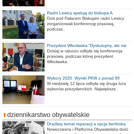
Radni Lewicy apelują do biskupa A.
Wiesława Meringa
Dziś pod Pałacem Biskupim radni Lewicy
zorganizowali konferencję prasową,
podczas..
Prezydent Włocławka:"Dyskutujmy, ale nie
obrażajmy się”
Dzisiaj w ratuszu odbyła się konferencja
prasowa, podczas której prezydent
Włocławka..
Wybory 2020. Wyniki PKW z ponad 99
procent obwodów
W niedzielę 12 lipca odbyła się druga tura
wyborów prezydenckich. Największe..
dziennikarstwo obywatelskie
Drażliwy temat reparacji a opcja berlińska
Nowoczesna i Platforma Obywatelska dość