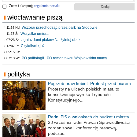
Znam i akceptuję
regulamin portalu
włocławianie piszą
Wczoraj przechodząc przez park na Słodowie..
11:38 Nd.
Wszystko umiera
11:17 Śr.
z gniazdami ptaków Na żytniej obok..
07:23 Śr.
Czytaliście już :..
12:47 Pt.
..
05:15 Cz.
PO politologii . PO remontowcu Wojtkowskim mamy..
07:13 Wt.
polityka
Pogrzeb praw kobiet. Protest przed biurem
poselskim PiS
Protesty na ulicach polskich miast, to
konsekwencje wyroku Trybunału
Konstytucyjnego,..
Radni PiS o wnioskach do budżetu miasta
na 2021 rok
28 września radni Prawa i Sprawiedliwości
zorganizowali konferencję prasową,
podczas..