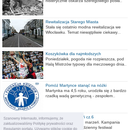
histerycznie oskarża szeregowego posła..
Rewitalizacja Starego Miasta
Stała się ostatnio modna rewitalizacja we
Włocławku. Temat niewątpliwie ciekawy...
Koszykówka dla najmłodszych
Poniedziałek, pogoda nie rozpieszcza, pod
Halą Mistrzów typowy dla meczowego dnia..
Pomóż Martynce stanąć na nóżki
Martynka ma 4,5 roku, urodziła się z bardzo
rzadką wadą genetyczną - zespołem..
Polska moich marzeń cz.6
Szanowny Internauto, informujemy, że
Nadszedł kres moich marzeń. Kampania
zaktualizowaliśmy Politykę prywatności oraz
wyborcza czyli niecodzienny festiwal
Regulamin portalu. Używamy plików cookie do