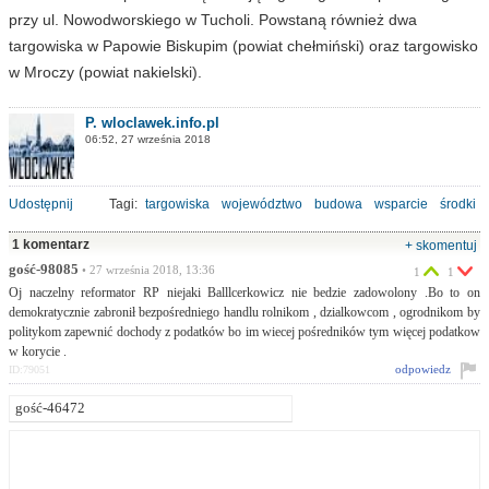
przy ul. Nowodworskiego w Tucholi. Powstaną również dwa
targowiska w Papowie Biskupim (powiat chełmiński) oraz targowisko
w Mroczy (powiat nakielski).
P. wloclawek.info.pl
06:52, 27 września 2018
Udostępnij
Tagi:
targowiska
województwo
budowa
wsparcie
środki
1 komentarz
+ skomentuj
gość-98085
• 27 września 2018, 13:36
1
1
Oj naczelny reformator RP niejaki Balllcerkowicz nie bedzie zadowolony .Bo to on
demokratycznie zabronił bezpośredniego handlu rolnikom , dzialkowcom , ogrodnikom by
politykom zapewnić dochody z podatków bo im wiecej pośredników tym więcej podatkow
w korycie .
odpowiedz
ID:79051