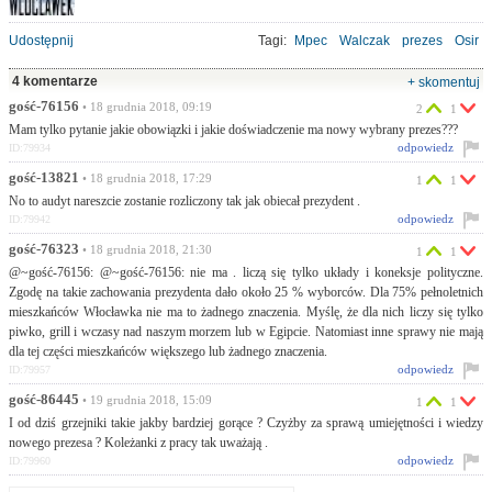
Udostępnij
Tagi:
Mpec
Walczak
prezes
Osir
4 komentarze
+ skomentuj
gość-76156
• 18 grudnia 2018, 09:19
2
1
Mam tylko pytanie jakie obowiązki i jakie doświadczenie ma nowy wybrany prezes???
odpowiedz
ID:79934
gość-13821
• 18 grudnia 2018, 17:29
1
1
No to audyt nareszcie zostanie rozliczony tak jak obiecał prezydent .
odpowiedz
ID:79942
gość-76323
• 18 grudnia 2018, 21:30
1
1
@~gość-76156: @~gość-76156: nie ma . liczą się tylko układy i koneksje polityczne.
Zgodę na takie zachowania prezydenta dało około 25 % wyborców. Dla 75% pełnoletnich
mieszkańców Włocławka nie ma to żadnego znaczenia. Myślę, że dla nich liczy się tylko
piwko, grill i wczasy nad naszym morzem lub w Egipcie. Natomiast inne sprawy nie mają
dla tej części mieszkańców większego lub żadnego znaczenia.
odpowiedz
ID:79957
gość-86445
• 19 grudnia 2018, 15:09
1
1
I od dziś grzejniki takie jakby bardziej gorące ? Czyżby za sprawą umiejętności i wiedzy
nowego prezesa ? Koleżanki z pracy tak uważają .
odpowiedz
ID:79960