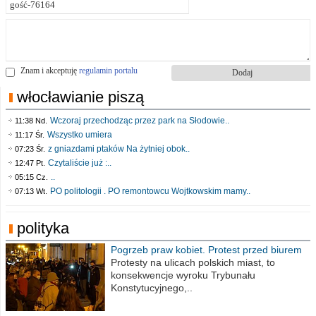
Znam i akceptuję
regulamin portalu
włocławianie piszą
Wczoraj przechodząc przez park na Słodowie..
11:38 Nd.
Wszystko umiera
11:17 Śr.
z gniazdami ptaków Na żytniej obok..
07:23 Śr.
Czytaliście już :..
12:47 Pt.
..
05:15 Cz.
PO politologii . PO remontowcu Wojtkowskim mamy..
07:13 Wt.
polityka
Pogrzeb praw kobiet. Protest przed biurem
poselskim PiS
Protesty na ulicach polskich miast, to
konsekwencje wyroku Trybunału
Konstytucyjnego,..