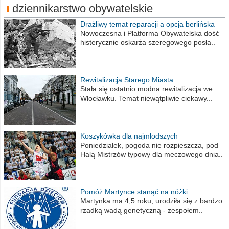
dziennikarstwo obywatelskie
Drażliwy temat reparacji a opcja berlińska
Nowoczesna i Platforma Obywatelska dość
histerycznie oskarża szeregowego posła..
Rewitalizacja Starego Miasta
Stała się ostatnio modna rewitalizacja we
Włocławku. Temat niewątpliwie ciekawy...
Koszykówka dla najmłodszych
Poniedziałek, pogoda nie rozpieszcza, pod
Halą Mistrzów typowy dla meczowego dnia..
Pomóż Martynce stanąć na nóżki
Martynka ma 4,5 roku, urodziła się z bardzo
rzadką wadą genetyczną - zespołem..