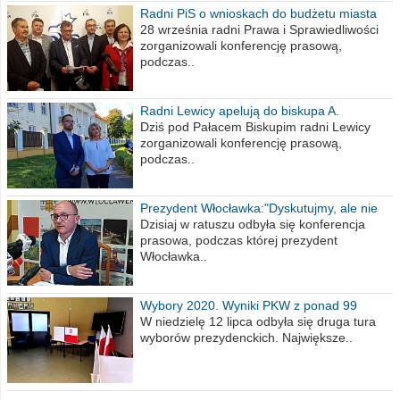
Radni PiS o wnioskach do budżetu miasta
na 2021 rok
28 września radni Prawa i Sprawiedliwości
zorganizowali konferencję prasową,
podczas..
Radni Lewicy apelują do biskupa A.
Wiesława Meringa
Dziś pod Pałacem Biskupim radni Lewicy
zorganizowali konferencję prasową,
podczas..
Prezydent Włocławka:"Dyskutujmy, ale nie
obrażajmy się”
Dzisiaj w ratuszu odbyła się konferencja
prasowa, podczas której prezydent
Włocławka..
Wybory 2020. Wyniki PKW z ponad 99
procent obwodów
W niedzielę 12 lipca odbyła się druga tura
wyborów prezydenckich. Największe..