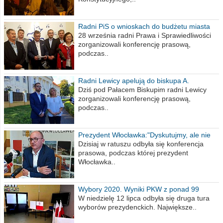
Radni PiS o wnioskach do budżetu miasta
na 2021 rok
28 września radni Prawa i Sprawiedliwości
zorganizowali konferencję prasową,
podczas..
Radni Lewicy apelują do biskupa A.
Wiesława Meringa
Dziś pod Pałacem Biskupim radni Lewicy
zorganizowali konferencję prasową,
podczas..
Prezydent Włocławka:"Dyskutujmy, ale nie
obrażajmy się”
Dzisiaj w ratuszu odbyła się konferencja
prasowa, podczas której prezydent
Włocławka..
Wybory 2020. Wyniki PKW z ponad 99
procent obwodów
W niedzielę 12 lipca odbyła się druga tura
wyborów prezydenckich. Największe..