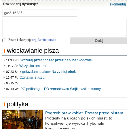
Rozpocznij dyskusję!
+ skomentuj
Znam i akceptuję
regulamin portalu
włocławianie piszą
Wczoraj przechodząc przez park na Słodowie..
11:38 Nd.
Wszystko umiera
11:17 Śr.
z gniazdami ptaków Na żytniej obok..
07:23 Śr.
Czytaliście już :..
12:47 Pt.
..
05:15 Cz.
PO politologii . PO remontowcu Wojtkowskim mamy..
07:13 Wt.
polityka
Pogrzeb praw kobiet. Protest przed biurem
poselskim PiS
Protesty na ulicach polskich miast, to
konsekwencje wyroku Trybunału
Konstytucyjnego,..