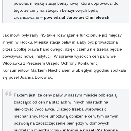
powołać miejską stację benzynową, która doprowadzi do
tego, że ceny na stacjach benzynowych będą
zróżnicowane –
powiedział Jarosław Chmielewski
Jak mówił były rady PiS takie rozwiązanie funkcjonuje już między
innymi w Płocku. Miejska stacja paliw miałaby być prowadzona
przez Spółkę prawa handlowego, dzięki czemu nie trzeba będzie
powoływać nowej instytucji. W sprawie wysokich cen paliw we
Włocławku z Prezesem Urzędu Ochrony Konkurencji i
Konsumentów, Markiem Niechciałem w ubiegłym tygodniu spotkała
się poseł Joanna Borowiak.
Faktem jest, że ceny paliw w naszym mieście odbiegają
znacząco od cen na stacjach w innych miastach na
niekorzyść Włocławka. Dlatego trzeba wprowadzić
mechanizmy, które umożliwią obniżenie cen, tym samym
pozwolą na zaoszczędzenie pieniędzy w domowych
budżetach mieszkańców -
informuje poseł PiS Joanna