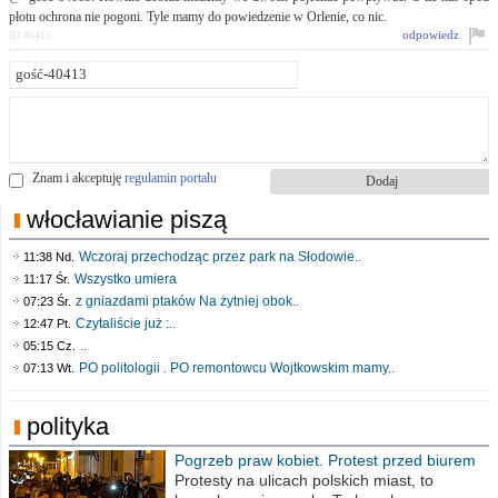
płotu ochrona nie pogoni. Tyle mamy do powiedzenie w Orlenie, co nic.
odpowiedz
ID:80415
Znam i akceptuję
regulamin portalu
włocławianie piszą
Wczoraj przechodząc przez park na Słodowie..
11:38 Nd.
Wszystko umiera
11:17 Śr.
z gniazdami ptaków Na żytniej obok..
07:23 Śr.
Czytaliście już :..
12:47 Pt.
..
05:15 Cz.
PO politologii . PO remontowcu Wojtkowskim mamy..
07:13 Wt.
polityka
Pogrzeb praw kobiet. Protest przed biurem
poselskim PiS
Protesty na ulicach polskich miast, to