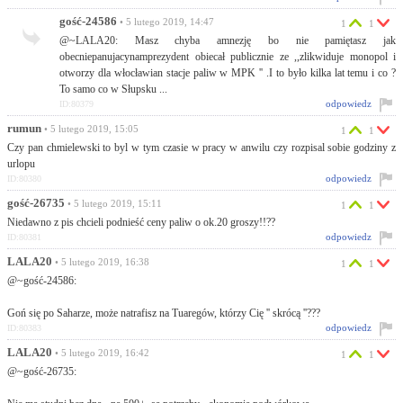
gość-24586
• 5 lutego 2019, 14:47
1
1
@~LALA20: Masz chyba amnezję bo nie pamiętasz jak
obecniepanujacynamprezydent obiecał publicznie ze ,,zlikwiduje monopol i
otworzy dla włocławian stacje paliw w MPK '' .I to było kilka lat temu i co ?
To samo co w Słupsku ...
odpowiedz
ID:80379
rumun
• 5 lutego 2019, 15:05
1
1
Czy pan chmielewski to byl w tym czasie w pracy w anwilu czy rozpisal sobie godziny z
urlopu
odpowiedz
ID:80380
gość-26735
• 5 lutego 2019, 15:11
1
1
Niedawno z pis chcieli podnieść ceny paliw o ok.20 groszy!!??
odpowiedz
ID:80381
LALA20
• 5 lutego 2019, 16:38
1
1
@~gość-24586:
Goń się po Saharze, może natrafisz na Tuaregów, którzy Cię '' skrócą ''???
odpowiedz
ID:80383
LALA20
• 5 lutego 2019, 16:42
1
1
@~gość-26735: