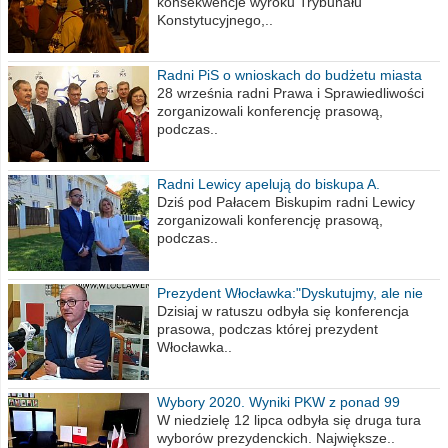
konsekwencje wyroku Trybunału
Konstytucyjnego,..
Radni PiS o wnioskach do budżetu miasta
na 2021 rok
28 września radni Prawa i Sprawiedliwości
zorganizowali konferencję prasową,
podczas..
Radni Lewicy apelują do biskupa A.
Wiesława Meringa
Dziś pod Pałacem Biskupim radni Lewicy
zorganizowali konferencję prasową,
podczas..
Prezydent Włocławka:"Dyskutujmy, ale nie
obrażajmy się”
Dzisiaj w ratuszu odbyła się konferencja
prasowa, podczas której prezydent
Włocławka..
Wybory 2020. Wyniki PKW z ponad 99
procent obwodów
W niedzielę 12 lipca odbyła się druga tura
wyborów prezydenckich. Największe..