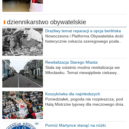
dziennikarstwo obywatelskie
Drażliwy temat reparacji a opcja berlińska
Nowoczesna i Platforma Obywatelska dość
histerycznie oskarża szeregowego posła..
Rewitalizacja Starego Miasta
Stała się ostatnio modna rewitalizacja we
Włocławku. Temat niewątpliwie ciekawy...
Koszykówka dla najmłodszych
Poniedziałek, pogoda nie rozpieszcza, pod
Halą Mistrzów typowy dla meczowego dnia..
Pomóż Martynce stanąć na nóżki