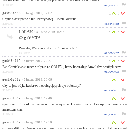
Nie ma studni bez dna - na 500+, są potrzeby - ekonomia podwórkowa.
odpowiedz
ID:80384
gość-36593
• 5 lutego 2019, 17:02
1
1
Chyba stację paliw a nie "benzynową". To nie komuna
odpowiedz
ID:80385
LALA20
• 5 lutego 2019, 19:36
1
1
@~gość-36593
Pogodzę Was - niech będzie '' tankschelle ''
odpowiedz
ID:80392
gość-84015
• 5 lutego 2019, 22:27
1
1
Pan Chmielewski niech wpłynie na ORLEN , który kontroluje Anwil aby obniżyli ceny.
odpowiedz
ID:80395
gość-62502
• 5 lutego 2019, 23:06
1
1
Czy to jest trójka kasjerów i obsługujących dystrybutory?
odpowiedz
ID:80396
gość-30392
• 7 lutego 2019, 12:46
1
1
@~rumun: Członków zarządu nie obejmuje kodeks pracy. Pracują na kontrakcie
menedżerskim.
odpowiedz
ID:80414
gość-30392
• 7 lutego 2019, 12:50
1
1
@~gość-84015: Równie dobrze możemy we dwóch pojechać powpływać. O ile nas spod