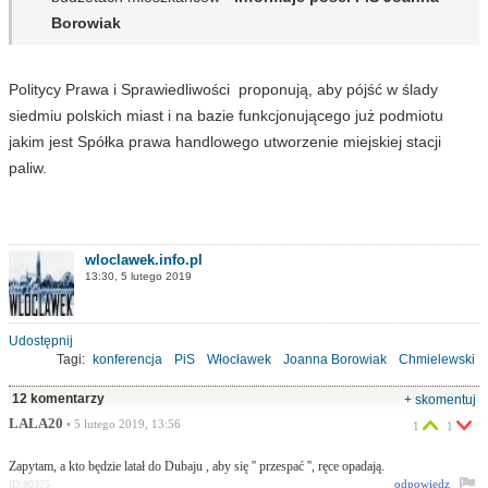
Borowiak
Politycy Prawa i Sprawiedliwości proponują, aby pójść w ślady
siedmiu polskich miast i na bazie funkcjonującego już podmiotu
jakim jest Spółka prawa handlowego utworzenie miejskiej stacji
paliw.
wloclawek.info.pl
13:30, 5 lutego 2019
Udostępnij
Tagi:
konferencja
PiS
Włocławek
Joanna Borowiak
Chmielewski
paliwo
ceny
12 komentarzy
+ skomentuj
LALA20
• 5 lutego 2019, 13:56
1
1
Zapytam, a kto będzie latał do Dubaju , aby się '' przespać '', ręce opadają.
odpowiedz
ID:80375