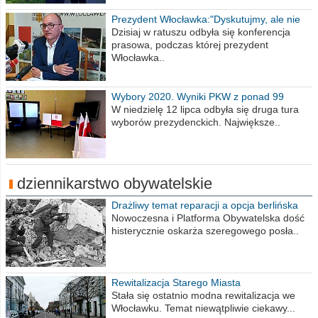
Prezydent Włocławka:"Dyskutujmy, ale nie
obrażajmy się”
Dzisiaj w ratuszu odbyła się konferencja
prasowa, podczas której prezydent
Włocławka..
Wybory 2020. Wyniki PKW z ponad 99
procent obwodów
W niedzielę 12 lipca odbyła się druga tura
wyborów prezydenckich. Największe..
dziennikarstwo obywatelskie
Drażliwy temat reparacji a opcja berlińska
Nowoczesna i Platforma Obywatelska dość
histerycznie oskarża szeregowego posła..
Rewitalizacja Starego Miasta
Stała się ostatnio modna rewitalizacja we
Włocławku. Temat niewątpliwie ciekawy...