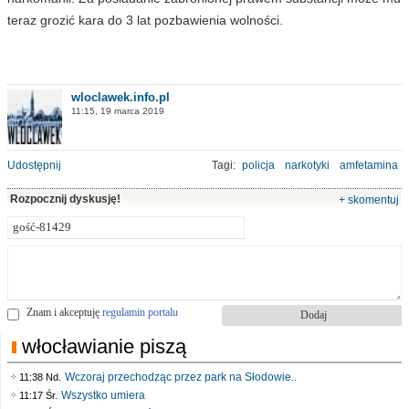
teraz grozić kara do 3 lat pozbawienia wolności.
wloclawek.info.pl
11:15, 19 marca 2019
Udostępnij
Tagi:
policja
narkotyki
amfetamina
Rozpocznij dyskusję!
+ skomentuj
Znam i akceptuję
regulamin portalu
włocławianie piszą
Wczoraj przechodząc przez park na Słodowie..
11:38 Nd.
Wszystko umiera
11:17 Śr.