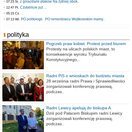
z gniazdami ptaków Na żytniej obok..
07:23 Śr.
Czytaliście już :..
12:47 Pt.
..
05:15 Cz.
PO politologii . PO remontowcu Wojtkowskim mamy..
07:13 Wt.
polityka
Pogrzeb praw kobiet. Protest przed biurem
poselskim PiS
Protesty na ulicach polskich miast, to
konsekwencje wyroku Trybunału
Konstytucyjnego,..
Radni PiS o wnioskach do budżetu miasta
na 2021 rok
28 września radni Prawa i Sprawiedliwości
zorganizowali konferencję prasową,
podczas..
Radni Lewicy apelują do biskupa A.
Wiesława Meringa
Dziś pod Pałacem Biskupim radni Lewicy
zorganizowali konferencję prasową,
podczas..