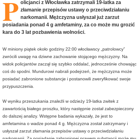
P
olicjanci z Włocławka zatrzymali 19-latka za
złamanie przepisów ustawy o przeciwdziałaniu
narkomanii. Mężczyzna usłyszał już zarzut
posiadania ponad 4 g amfetaminy, za co może mu grozić
kara do 3 lat pozbawienia wolności.
W miniony piątek około godziny 22:00 włocławscy „patrolowcy”
zwrócili uwagę na dziwne zachowanie stojącego mężczyzny. Na
widok policjantów zaczął się szybko oddalać, jednocześnie chowając
coś do spodni. Mundurowi nabrali podejrzeń, że mężczyzna może
posiadać zabronione substancje i postanowili zweryfikować swoje
przypuszczenia.
W wyniku przeszukania znaleźli w odzieży 19-latka zwitek z
zawartością białego proszku, który następnie został zabezpieczony
do dalszej analizy. Wstępne badania wykazały, że jest to
amfetamina o wadze ponad 4 g. Mężczyzna został zatrzymany i
usłyszał zarzut złamania przepisów ustawy o przeciwdziałaniu
narkomanii. Za posiadanie zabronionej prawem substancji może mu