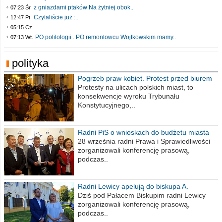
z gniazdami ptaków Na żytniej obok..
07:23 Śr.
Czytaliście już :..
12:47 Pt.
..
05:15 Cz.
PO politologii . PO remontowcu Wojtkowskim mamy..
07:13 Wt.
polityka
Pogrzeb praw kobiet. Protest przed biurem
poselskim PiS
Protesty na ulicach polskich miast, to
konsekwencje wyroku Trybunału
Konstytucyjnego,..
Radni PiS o wnioskach do budżetu miasta
na 2021 rok
28 września radni Prawa i Sprawiedliwości
zorganizowali konferencję prasową,
podczas..
Radni Lewicy apelują do biskupa A.
Wiesława Meringa
Dziś pod Pałacem Biskupim radni Lewicy
zorganizowali konferencję prasową,
podczas..