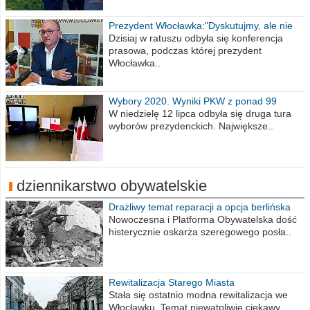
Prezydent Włocławka:"Dyskutujmy, ale nie
obrażajmy się”
Dzisiaj w ratuszu odbyła się konferencja
prasowa, podczas której prezydent
Włocławka..
Wybory 2020. Wyniki PKW z ponad 99
procent obwodów
W niedzielę 12 lipca odbyła się druga tura
wyborów prezydenckich. Największe..
dziennikarstwo obywatelskie
Drażliwy temat reparacji a opcja berlińska
Nowoczesna i Platforma Obywatelska dość
histerycznie oskarża szeregowego posła..
Rewitalizacja Starego Miasta
Stała się ostatnio modna rewitalizacja we
Włocławku. Temat niewątpliwie ciekawy...