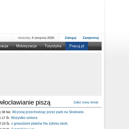
niedziela,
9 sierpnia 2026
Zaloguj
Zarejestruj
kacja
Motoryzacja
Turystyka
Pracuj.pl
włocławianie piszą
Załóż nowy temat
Wczoraj przechodząc przez park na Słodowie..
1:38 Nd.
Wszystko umiera
1:17 Śr.
z gniazdami ptaków Na żytniej obok..
7:23 Śr.