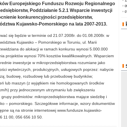
1
odków Europejskiego Funduszu Rozwoju Regionalnego
0
edsiębiorstw, Poddziałanie 5.2.1 Wsparcie inwestycji
0
cnienie konkurencyjności przedsiębiorstw,
dztwa Kujawsko-Pomorskiego na lata 2007-2013.
ać się będzie w terminie od 21.07.2008r. do 01.08.2008r. w
ództwa Kujawsko – Pomorskiego w Toruniu, ul. Marii
rzewidziana do alokacji w ramach konkursu wynosi 5.000.000
nia projektów wynosi 70% kosztów kwalifikowalnych. Wsparciem
rednie inwestycje w mikroprzedsiębiorstwa rozumiane jako
ności wytwórczych, produkcyjnych, usługowych poprzez: nabycie
rczą; budowę, rozbudowę lub przebudowę budynków;
ń lub maszyn (z wyjątkiem nie homologowanych środków
 km/h) przy jednoczesnym utrzymaniu lub zwiększeniu
 grupy podmiotów: mikroprzedsiębiorstwa mające siedzibę i
sko – pomorskiego. Szczegółowe informacje, wzory dokumentów
ępne są na stronie internetowej www.fundusze.kujawsko-
56 11 00, 056 656 10 50.