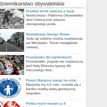
dziennikarstwo obywatelskie
Drażliwy temat reparacji a opcja
berlińska
Nowoczesna i Platforma Obywatelska
dość histerycznie oskarża
szeregowego posła..
Rewitalizacja Starego Miasta
Stała się ostatnio modna rewitalizacja
we Włocławku. Temat niewątpliwie
ciekawy...
Koszykówka dla najmłodszych
Poniedziałek, pogoda nie rozpieszcza,
pod Halą Mistrzów typowy dla
meczowego dnia..
Pomóż Martynce stanąć na nóżki
Martynka ma 4,5 roku, urodziła się z
bardzo rzadką wadą genetyczną -
zespołem..
Polska moich marzeń cz.6