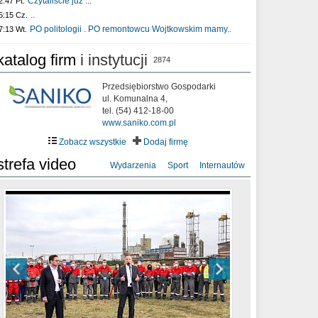
Czytaliście już :..
2:47 Pt.
..
5:15 Cz.
PO politologii . PO remontowcu Wojtkowskim mamy..
7:13 Wt.
katalog firm
i instytucji
2874
Przedsiębiorstwo Gospodarki
ul. Komunalna 4,
tel. (54) 412-18-00
www.saniko.com.pl
Zobacz wszystkie
Dodaj firmę
strefa video
Wydarzenia
Sport
Internautów
sixf33t .Last Year DRONE FOOTAGE
XXIII Sesja Rady Miasta Włocławek VIII
Ni To Ponk - W oczach mamy strach
Włocławek
kadencji w dniu 09.06.2020 r.