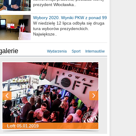
prezydent Włocławka..
Wybory 2020. Wyniki PKW z ponad 99
procent obwodów
W niedzielę 12 lipca odbyła się druga
tura wyborów prezydenckich.
Największe..
galerie
Wydarzenia
Sport
Internautów
Sylwester Hotel Młyn 31.12.2018
Sylwester Miejski 31.12.2018
Sylwester Loft 31.12.2018
Loft 05.01.2019
Sylwester Podgrodzie 31.12.2018
Sylwester Pensjonat Michelin 31.12.2018