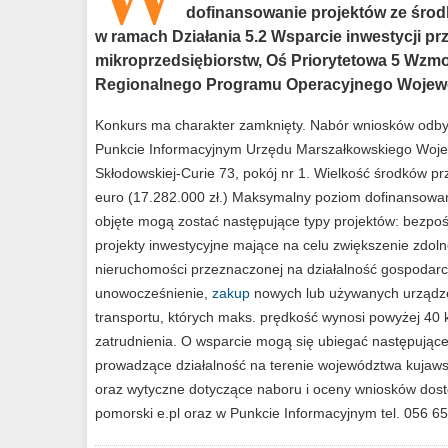
dofinansowanie projektów ze śr
w ramach Działania 5.2 Wsparcie inwestycji prz
mikroprzedsiębiorstw, Oś Priorytetowa 5 Wzmo
Regionalnego Programu Operacyjnego Wojewó
Konkurs ma charakter zamknięty. Nabór wniosków odbyw
Punkcie Informacyjnym Urzędu Marszałkowskiego Wojew
Skłodowskiej-Curie 73, pokój nr 1. Wielkość środków p
euro (17.282.000 zł.) Maksymalny poziom dofinansowa
objęte mogą zostać następujące typy projektów: bezpoś
projekty inwestycyjne mające na celu zwiększenie zdol
nieruchomości przeznaczonej na działalność gospoda
unowocześnienie,
zakup
nowych lub używanych urządze
transportu, których maks. prędkość wynosi powyżej 40
zatrudnienia. O wsparcie mogą się ubiegać następujące
prowadzące działalność na terenie województwa kujaw
oraz wytyczne dotyczące naboru i oceny wniosków dost
pomorski e.pl oraz w Punkcie Informacyjnym tel. 056 6