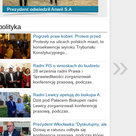
TOP 10 przechwytów Anwilu Włocławek
TOP 5 rzutów Anwilu Włocławek w BCL
Prezydent odwiedził Anwil S.A
w EBL w sezonie 2019/2020
w sezonie 2019/2020
polityka
Pogrzeb praw kobiet. Protest przed
biurem poselskim PiS
Protesty na ulicach polskich miast, to
konsekwencje wyroku Trybunału
»
Konstytucyjnego,..
Radni PiS o wnioskach do budżetu
miasta na 2021 rok
28 września radni Prawa i
Sprawiedliwości zorganizowali
konferencję prasową, podczas..
Radni Lewicy apelują do biskupa A.
Wiesława Meringa
Dziś pod Pałacem Biskupim radni
Lewicy zorganizowali konferencję
prasową, podczas..
Prezydent Włocławka:"Dyskutujmy, ale
nie obrażajmy się”
Dzisiaj w ratuszu odbyła się
konferencja prasowa, podczas której