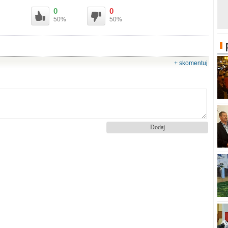
0
0
50%
50%
+ skomentuj