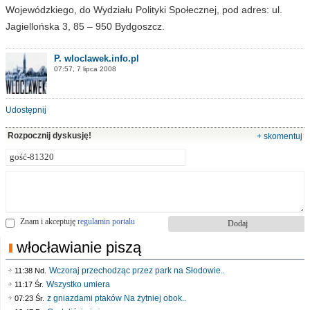
Wojewódzkiego, do Wydziału Polityki Społecznej, pod adres: ul.
Jagiellońska 3, 85 – 950 Bydgoszcz.
P. wloclawek.info.pl
07:57, 7 lipca 2008
Udostępnij
Rozpocznij dyskusję!
+ skomentuj
Znam i akceptuję
regulamin portalu
włocławianie piszą
Wczoraj przechodząc przez park na Słodowie..
11:38 Nd.
Wszystko umiera
11:17 Śr.
z gniazdami ptaków Na żytniej obok..
07:23 Śr.