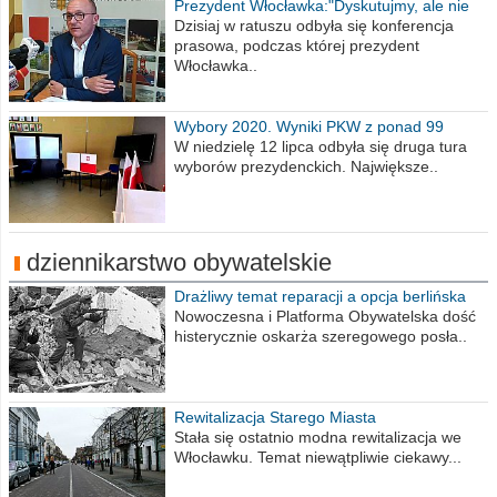
Prezydent Włocławka:"Dyskutujmy, ale nie
obrażajmy się”
Dzisiaj w ratuszu odbyła się konferencja
prasowa, podczas której prezydent
Włocławka..
Wybory 2020. Wyniki PKW z ponad 99
procent obwodów
W niedzielę 12 lipca odbyła się druga tura
wyborów prezydenckich. Największe..
dziennikarstwo obywatelskie
Drażliwy temat reparacji a opcja berlińska
Nowoczesna i Platforma Obywatelska dość
histerycznie oskarża szeregowego posła..
Rewitalizacja Starego Miasta
Stała się ostatnio modna rewitalizacja we
Włocławku. Temat niewątpliwie ciekawy...