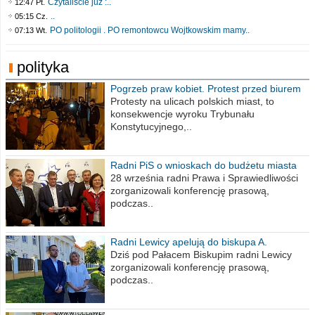
Czytaliście już :..
12:47 Pt.
..
05:15 Cz.
PO politologii . PO remontowcu Wojtkowskim mamy..
07:13 Wt.
polityka
Pogrzeb praw kobiet. Protest przed biurem
poselskim PiS
Protesty na ulicach polskich miast, to
konsekwencje wyroku Trybunału
Konstytucyjnego,..
Radni PiS o wnioskach do budżetu miasta
na 2021 rok
28 września radni Prawa i Sprawiedliwości
zorganizowali konferencję prasową,
podczas..
Radni Lewicy apelują do biskupa A.
Wiesława Meringa
Dziś pod Pałacem Biskupim radni Lewicy
zorganizowali konferencję prasową,
podczas..