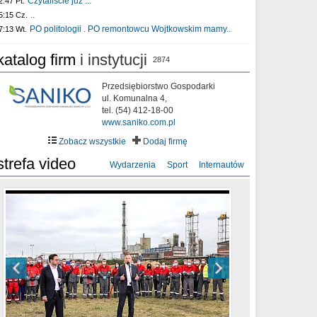
Czytaliście już :..
2:47 Pt.
..
5:15 Cz.
PO politologii . PO remontowcu Wojtkowskim mamy..
7:13 Wt.
katalog firm
i instytucji
2874
Przedsiębiorstwo Gospodarki
ul. Komunalna 4,
tel. (54) 412-18-00
www.saniko.com.pl
Zobacz wszystkie
Dodaj firmę
strefa video
Wydarzenia
Sport
Internautów
sixf33t .Last Year DRONE FOOTAGE
XXIII Sesja Rady Miasta Włocławek VIII
Ni To Ponk - W oczach mamy strach
Włocławek
kadencji w dniu 09.06.2020 r.