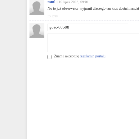
mml
• 10 lipca 2008, 09:01
No to już obserwator wyjasnił dlaczego tan ktoś dostał mandat 
ID:1748
Znam i akceptuję
regulamin portalu