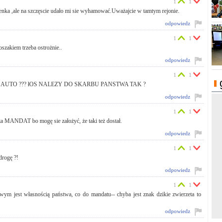
1
1
enka ,ale na szczęscie udało mi sie wyhamować.Uważajcie w tamtym rejonie.
odpowiedz
1
1
oszakiem trzeba ostrożnie..
odpowiedz
1
1
E AUTO ??? łOS NALEZY DO SKARBU PANSTWA TAK ?
odpowiedz
1
1
i za MANDAT bo mogę sie założyć, że taki też dostał.
odpowiedz
1
1
drogę ?!
odpowiedz
1
1
wym jest własnością państwa, co do mandatu-- chyba jest znak dzikie zwierzeta to
odpowiedz