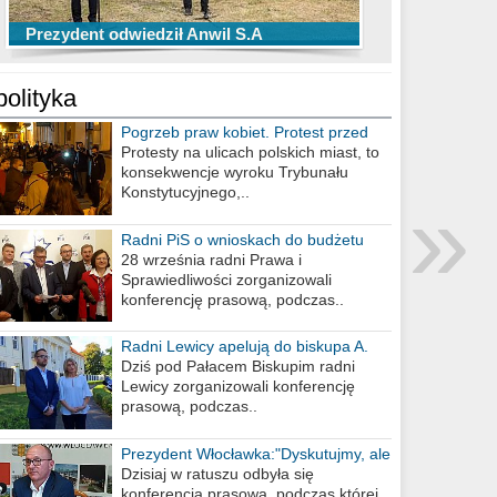
TOP 10 przechwytów Anwilu Włocławek
TOP 5 rzutów Anwilu Włocławek w BCL
Prezydent odwiedził Anwil S.A
w EBL w sezonie 2019/2020
w sezonie 2019/2020
polityka
Pogrzeb praw kobiet. Protest przed
biurem poselskim PiS
Protesty na ulicach polskich miast, to
konsekwencje wyroku Trybunału
»
Konstytucyjnego,..
Radni PiS o wnioskach do budżetu
miasta na 2021 rok
28 września radni Prawa i
Sprawiedliwości zorganizowali
konferencję prasową, podczas..
Radni Lewicy apelują do biskupa A.
Wiesława Meringa
Dziś pod Pałacem Biskupim radni
Lewicy zorganizowali konferencję
prasową, podczas..
Prezydent Włocławka:"Dyskutujmy, ale
nie obrażajmy się”
Dzisiaj w ratuszu odbyła się
konferencja prasowa, podczas której