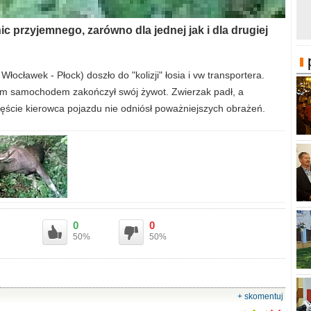
c przyjemnego, zarówno dla jednej jak i dla drugiej
ocławek - Płock) doszło do "kolizji" łosia i vw transportera.
cym samochodem zakończył swój żywot. Zwierzak padł, a
ście kierowca pojazdu nie odniósł poważniejszych obrażeń.
0
0
50%
50%
+ skomentuj