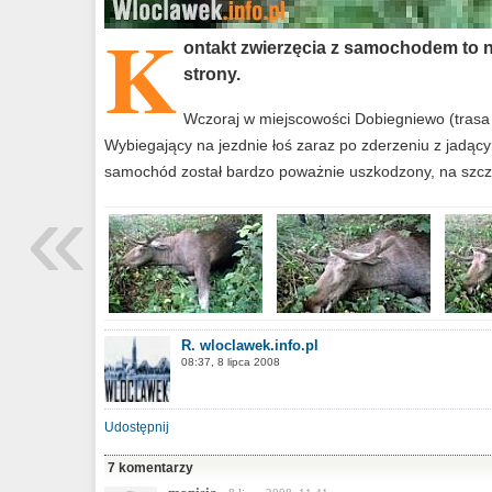
K
ontakt zwierzęcia z samochodem to ni
strony.
Wczoraj w miejscowości Dobiegniewo (trasa Wł
Wybiegający na jezdnie łoś zaraz po zderzeniu z jadą
samochód został bardzo poważnie uszkodzony, na szczę
«
R. wloclawek.info.pl
08:37, 8 lipca 2008
Udostępnij
7 komentarzy