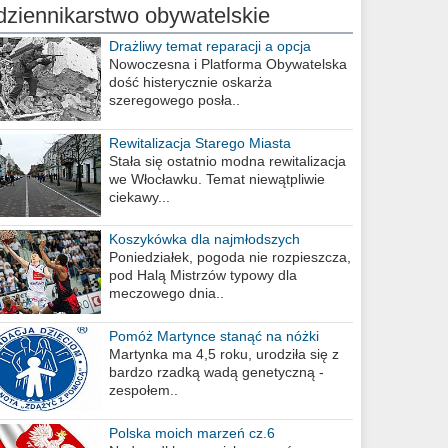
dziennikarstwo obywatelskie
Drażliwy temat reparacji a opcja
berlińska
Nowoczesna i Platforma Obywatelska
dość histerycznie oskarża
szeregowego posła..
Rewitalizacja Starego Miasta
Stała się ostatnio modna rewitalizacja
we Włocławku. Temat niewątpliwie
ciekawy...
Koszykówka dla najmłodszych
Poniedziałek, pogoda nie rozpieszcza,
pod Halą Mistrzów typowy dla
meczowego dnia..
Pomóż Martynce stanąć na nóżki
Martynka ma 4,5 roku, urodziła się z
bardzo rzadką wadą genetyczną -
zespołem..
Polska moich marzeń cz.6