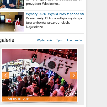
prezydent Włocławka..
Wybory 2020. Wyniki PKW z ponad 99
procent obwodów
W niedzielę 12 lipca odbyła się druga
tura wyborów prezydenckich.
Największe..
galerie
Wydarzenia
Sport
Internautów
Sylwester Hotel Młyn 31.12.2018
Sylwester Miejski 31.12.2018
Sylwester Loft 31.12.2018
Loft 05.01.2019
Sylwester Podgrodzie 31.12.2018
Sylwester Pensjonat Michelin 31.12.2018