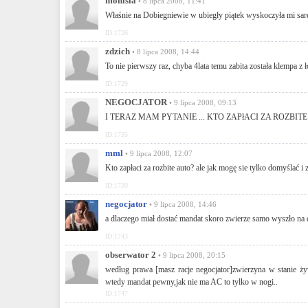
monisia
• 8 lipca 2008, 11:41
Właśnie na Dobiegniewie w ubiegły piątek wyskoczyła mi sar
ID:1726
zdzich
• 8 lipca 2008, 14:44
To nie pierwszy raz, chyba 4lata temu zabita została klempa z ł
ID:1729
NEGOCJATOR
• 9 lipca 2008, 09:13
I TERAZ MAM PYTANIE ... KTO ZAPłACI ZA ROZBIT
ID:1735
mml
• 9 lipca 2008, 12:07
Kto zapłaci za rozbite auto? ale jak mogę sie tylko domyślać 
ID:1739
negocjator
• 9 lipca 2008, 14:46
a dlaczego miał dostać mandat skoro zwierze samo wyszło na 
ID:1743
obserwator 2
• 9 lipca 2008, 20:15
według prawa [masz racje negocjator]zwierzyna w stanie ży
wtedy mandat pewny,jak nie ma AC to tylko w nogi..
ID:1747