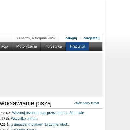
czwartek,
6 sierpnia 2026
Zaloguj
Zarejestruj
kacja
Motoryzacja
Turystyka
Pracuj.pl
włocławianie piszą
Załóż nowy temat
Wczoraj przechodząc przez park na Słodowie..
1:38 Nd.
Wszystko umiera
1:17 Śr.
z gniazdami ptaków Na żytniej obok..
7:23 Śr.