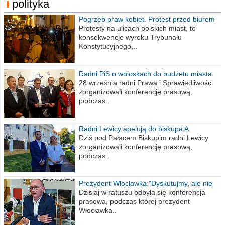
polityka
Pogrzeb praw kobiet. Protest przed biurem
poselskim PiS
Protesty na ulicach polskich miast, to
konsekwencje wyroku Trybunału
Konstytucyjnego,..
Radni PiS o wnioskach do budżetu miasta
na 2021 rok
28 września radni Prawa i Sprawiedliwości
zorganizowali konferencję prasową,
podczas..
Radni Lewicy apelują do biskupa A.
Wiesława Meringa
Dziś pod Pałacem Biskupim radni Lewicy
zorganizowali konferencję prasową,
podczas..
Prezydent Włocławka:"Dyskutujmy, ale nie
obrażajmy się”
Dzisiaj w ratuszu odbyła się konferencja
prasowa, podczas której prezydent
Włocławka..