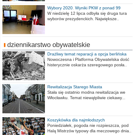
Wybory 2020. Wyniki PKW z ponad 99
procent obwodów
W niedzielę 12 lipca odbyła się druga tura
wyborów prezydenckich. Największe..
dziennikarstwo obywatelskie
Drażliwy temat reparacji a opcja berlińska
Nowoczesna i Platforma Obywatelska dość
histerycznie oskarża szeregowego posła..
Rewitalizacja Starego Miasta
Stała się ostatnio modna rewitalizacja we
Włocławku. Temat niewątpliwie ciekawy...
Koszykówka dla najmłodszych
Poniedziałek, pogoda nie rozpieszcza, pod
Halą Mistrzów typowy dla meczowego dnia..