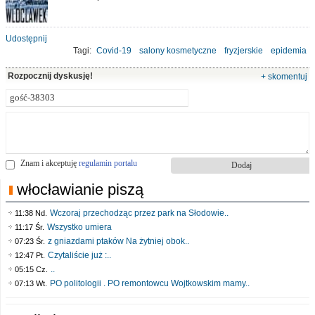
Udostępnij
Tagi:
Covid-19
salony kosmetyczne
fryzjerskie
epidemia
odmrożenie
gospodarka
Rozpocznij dyskusję!
+ skomentuj
Znam i akceptuję
regulamin portalu
włocławianie piszą
Wczoraj przechodząc przez park na Słodowie..
11:38 Nd.
Wszystko umiera
11:17 Śr.
z gniazdami ptaków Na żytniej obok..
07:23 Śr.
Czytaliście już :..
12:47 Pt.
..
05:15 Cz.
PO politologii . PO remontowcu Wojtkowskim mamy..
07:13 Wt.