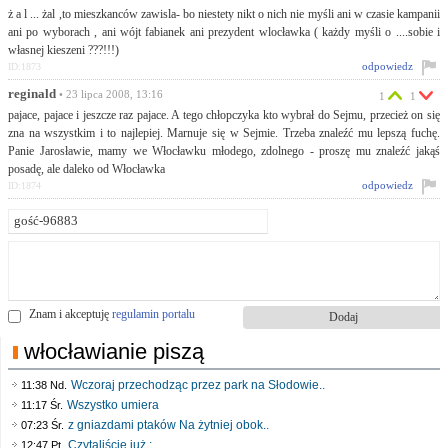
ż a l ... żal ,to mieszkanców zawisla- bo niestety nikt o nich nie myśli ani w czasie kampanii
ani po wyborach , ani wójt fabianek ani prezydent wlocławka ( każdy myśli o ....sobie i
własnej kieszeni ???!!!)
odpowiedz
ID:1873
reginald
• 23 lipca 2008, 13:16
1
1
pajace, pajace i jeszcze raz pajace. A tego chłopczyka kto wybrał do Sejmu, przecież on się
zna na wszystkim i to najlepiej. Marnuje się w Sejmie. Trzeba znaleźć mu lepszą fuchę.
Panie Jarosławie, mamy we Włocławku młodego, zdolnego - proszę mu znaleźć jakąś
posadę, ale daleko od Włocławka
odpowiedz
ID:1874
Znam i akceptuję
regulamin portalu
włocławianie piszą
Wczoraj przechodząc przez park na Słodowie..
11:38 Nd.
Wszystko umiera
11:17 Śr.
z gniazdami ptaków Na żytniej obok..
07:23 Śr.
Czytaliście już :..
12:47 Pt.