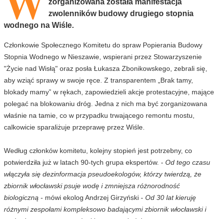
W
zorganizowana została manifestacja
zwolenników budowy drugiego stopnia
wodnego na Wiśle.
Członkowie Społecznego Komitetu do spraw Popierania Budowy
Stopnia Wodnego w Nieszawie, wspierani przez Stowarzyszenie
"Życie nad Wisłą" oraz posła Łukasza Zbonikowskego, zebrali się,
aby wziąć sprawy w swoje ręce. Z transparentem „Brak tamy,
blokady mamy” w rękach, zapowiedzieli akcje protestacyjne, mające
polegać na blokowaniu dróg. Jedna z nich ma być zorganizowana
właśnie na tamie, co w przypadku trwającego remontu mostu,
calkowicie sparaliżuje przeprawę przez Wiśle.
Według członków komitetu, kolejny stopień jest potrzebny, co
potwierdziła już w latach 90-tych grupa ekspertów.
- Od tego czasu
włączyła się dezinformacja pseudoekologów, którzy twierdzą, że
zbiornik włocławski psuje wodę i zmniejsza różnorodność
biologiczną
- mówi ekolog Andrzej Girzyński -
Od 30 lat kieruję
różnymi zespołami kompleksowo badającymi zbiornik włocławski i