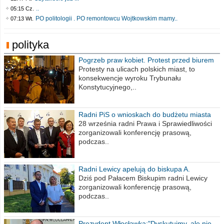
..
05:15 Cz.
PO politologii . PO remontowcu Wojtkowskim mamy..
07:13 Wt.
polityka
Pogrzeb praw kobiet. Protest przed biurem
poselskim PiS
Protesty na ulicach polskich miast, to
konsekwencje wyroku Trybunału
Konstytucyjnego,..
Radni PiS o wnioskach do budżetu miasta
na 2021 rok
28 września radni Prawa i Sprawiedliwości
zorganizowali konferencję prasową,
podczas..
Radni Lewicy apelują do biskupa A.
Wiesława Meringa
Dziś pod Pałacem Biskupim radni Lewicy
zorganizowali konferencję prasową,
podczas..
Prezydent Włocławka:"Dyskutujmy, ale nie