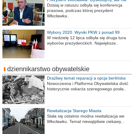
obrażajmy się”
Dzisiaj w ratuszu odbyła się konferencja
prasowa, podczas której prezydent
Włocławka..
Wybory 2020. Wyniki PKW z ponad 99
procent obwodów
W niedzielę 12 lipca odbyła się druga tura
wyborów prezydenckich. Największe..
dziennikarstwo obywatelskie
Drażliwy temat reparacji a opcja berlińska
Nowoczesna i Platforma Obywatelska dość
histerycznie oskarża szeregowego posła..
Rewitalizacja Starego Miasta
Stała się ostatnio modna rewitalizacja we
Włocławku. Temat niewątpliwie ciekawy...