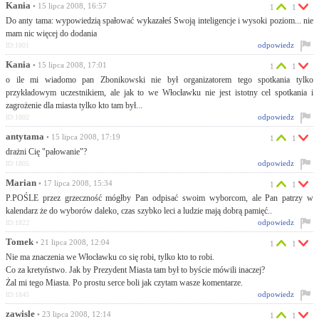
Kania
• 15 lipca 2008, 16:57
1
1
Do anty tama: wypowiedzią spałować wykazałeś Swoją inteligencje i wysoki poziom... nie
mam nic więcej do dodania
odpowiedz
ID:1801
Kania
• 15 lipca 2008, 17:01
1
1
o ile mi wiadomo pan Zbonikowski nie był organizatorem tego spotkania tylko
przykładowym uczestnikiem, ale jak to we Włocławku nie jest istotny cel spotkania i
zagrożenie dla miasta tylko kto tam był...
odpowiedz
ID:1802
antytama
• 15 lipca 2008, 17:19
1
1
drażni Cię "pałowanie"?
odpowiedz
ID:1805
Marian
• 17 lipca 2008, 15:34
1
1
P.POŚLE przez grzeczność mógłby Pan odpisać swoim wyborcom, ale Pan patrzy w
kalendarz że do wyborów daleko, czas szybko leci a ludzie mają dobrą pamięć..
odpowiedz
ID:1822
Tomek
• 21 lipca 2008, 12:04
1
1
Nie ma znaczenia we Włocławku co się robi, tylko kto to robi.
Co za kretyństwo. Jak by Prezydent Miasta tam był to byście mówili inaczej?
Żal mi tego Miasta. Po prostu serce boli jak czytam wasze komentarze.
odpowiedz
ID:1845
zawisle
• 23 lipca 2008, 12:14
1
1