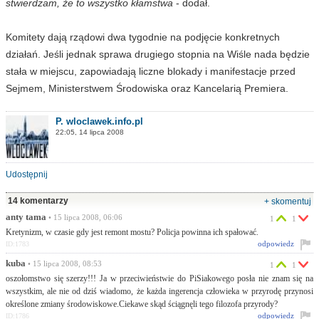
stwierdzam, że to wszystko kłamstwa
- dodał.
Komitety dają rządowi dwa tygodnie na podjęcie konkretnych
działań. Jeśli jednak sprawa drugiego stopnia na Wiśle nada będzie
stała w miejscu, zapowiadają liczne blokady i manifestacje przed
Sejmem, Ministerstwem Środowiska oraz Kancelarią Premiera.
P. wloclawek.info.pl
22:05, 14 lipca 2008
Udostępnij
14 komentarzy
+ skomentuj
anty tama
• 15 lipca 2008, 06:06
1
1
Kretynizm, w czasie gdy jest remont mostu? Policja powinna ich spałować.
odpowiedz
ID:1783
kuba
• 15 lipca 2008, 08:53
1
1
oszołomstwo się szerzy!!! Ja w przeciwieństwie do PiSiakowego posła nie znam się na
wszystkim, ale nie od dziś wiadomo, że każda ingerencja człowieka w przyrodę przynosi
określone zmiany środowiskowe.Ciekawe skąd ściągnęli tego filozofa przyrody?
odpowiedz
ID:1786