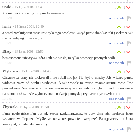
upski
• 15 lipca 2008, 12:40
1
1
Zbonikowski chce byc drugim Jarosławem
odpowiedz
ID:1791
henio
• 15 lipca 2008, 12:49
1
1
a przed zamknięciem mostu nie było tego problemu-wstyd panie zbonikowski ( ciekawe jak
mama pedagog czuje sie ,,,)
odpowiedz
ID:1793
Dirty
• 15 lipca 2008, 12:50
1
1
bezsensowna inicjatywa która i tak nic nie da, to tylko promocja pewnych osób...
odpowiedz
ID:1794
Wyborca
• 15 lipca 2008, 14:46
1
1
Ciekawe ze tamy nie blokowali i nie robili nic jak PiS byl u wladzy. Ale widzac punkt
widzenia zaley od punktu siedzienia. A tak wogole to trezba troszke szumu robic. Jest
powiedzenie "nie wazne co mowia wazne zeby cos mowili" i chyba to haslo przyswieca
naszemu posłowi. Ale wyborcy mam nadzieje pomysla przy nastepnych wyborach.
odpowiedz
ID:1798
Zbyszek
• 15 lipca 2008, 15:50
1
1
Panie pośle gdzie Pan był jak żeście rządzili,przecież to były dwa lata, mieliście takie
wsparcie w Leperze. Myśle że teraz też powinien wesprzeć Pana,przecież to Pana
koalicjant, on lubi takie imprezy..
odpowiedz
ID:1800