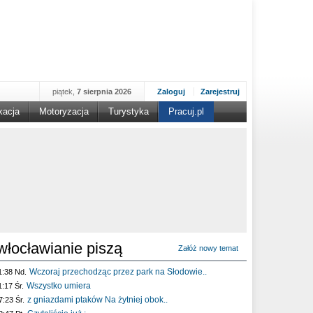
piątek,
7 sierpnia 2026
Zaloguj
Zarejestruj
kacja
Motoryzacja
Turystyka
Pracuj.pl
włocławianie piszą
Załóż nowy temat
Wczoraj przechodząc przez park na Słodowie..
1:38 Nd.
Wszystko umiera
1:17 Śr.
z gniazdami ptaków Na żytniej obok..
7:23 Śr.