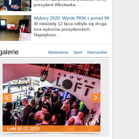
prezydent Włocławka..
Wybory 2020. Wyniki PKW z ponad 99
procent obwodów
W niedzielę 12 lipca odbyła się druga
tura wyborów prezydenckich.
Największe..
galerie
Wydarzenia
Sport
Internautów
Sylwester Hotel Młyn 31.12.2018
Sylwester Miejski 31.12.2018
Sylwester Loft 31.12.2018
Loft 05.01.2019
Sylwester Podgrodzie 31.12.2018
Sylwester Pensjonat Michelin 31.12.2018