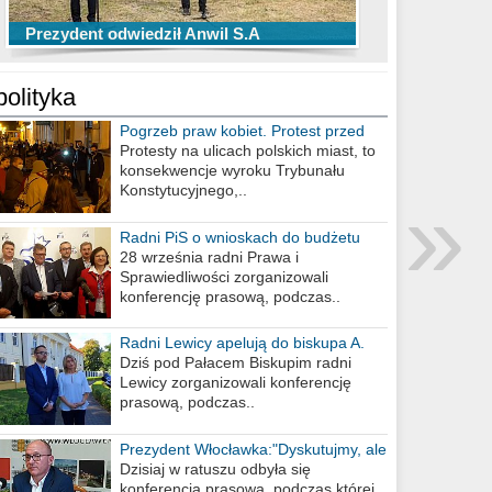
TOP 10 przechwytów Anwilu Włocławek
TOP 5 rzutów Anwilu Włocławek w BCL
Prezydent odwiedził Anwil S.A
w EBL w sezonie 2019/2020
w sezonie 2019/2020
polityka
Pogrzeb praw kobiet. Protest przed
biurem poselskim PiS
Protesty na ulicach polskich miast, to
konsekwencje wyroku Trybunału
»
Konstytucyjnego,..
Radni PiS o wnioskach do budżetu
miasta na 2021 rok
28 września radni Prawa i
Sprawiedliwości zorganizowali
konferencję prasową, podczas..
Radni Lewicy apelują do biskupa A.
Wiesława Meringa
Dziś pod Pałacem Biskupim radni
Lewicy zorganizowali konferencję
prasową, podczas..
Prezydent Włocławka:"Dyskutujmy, ale
nie obrażajmy się”
Dzisiaj w ratuszu odbyła się
konferencja prasowa, podczas której