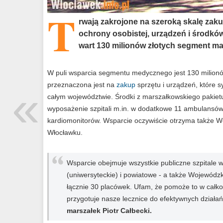
T
rwają zakrojone na szeroką skalę zaku
ochrony osobistej, urządzeń i środkó
wart 130 milionów złotych segment m
W puli wsparcia segmentu medycznego jest 130 milionó
«
przeznaczona jest na
zakup
sprzętu i urządzeń, które s
całym województwie. Środki z marszałkowskiego pakie
wyposażenie szpitali m.in. w dodatkowe 11 ambulansów,
kardiomonitorów. Wsparcie oczywiście otrzyma także Wo
Włocławku.
Wsparcie obejmuje wszystkie publiczne szpitale w
(uniwersyteckie) i powiatowe - a także Wojewód
łącznie 30 placówek. Ufam, że pomoże to w całk
przygotuje nasze lecznice do efektywnych działań
marszałek Piotr Całbecki.