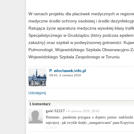
W ramach projektu dla placówek medycznych w regionie
medyczne środki ochrony osobistej i środki dezynfekcyj
Ratująca życie aparatura medyczna wysokiej klasy trafi
Specjalistycznego w Grudziądzu (który podczas epidemii
zakaźny) oraz szpitali w podwyższonej gotowości: Ku
Pulmonologii, Wojewódzkiego Szpitala Obserwacyjno-Z
Wojewódzkiego Szpitala Zespolonego w Toruniu.
P. wloclawek.info.pl
09:42, 4 czerwca 2020
Udostępnij
1 komentarz
gość-52217
• 4 czerwca 2020, 18:05
Hmmmm....pandemia przygasa a dopiero pomoc nadchodzi .
najwięcej - jak zwykle dzięki ,,zaangażowaniu'' pana Kopyścia
ID:83030