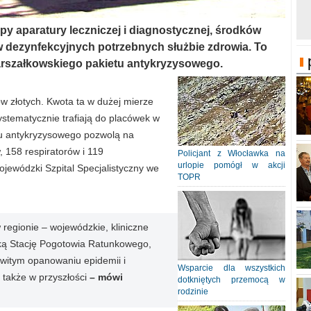
py aparatury leczniczej i diagnostycznej, środków
w dezynfekcyjnych potrzebnych służbie zdrowia. To
arszałkowskiego pakietu antykryzysowego.
w złotych. Kwota ta w dużej mierze
ystematycznie trafiają do placówek w
tu antykryzysowego pozwolą na
 158 respiratorów i 119
Policjant z Włocławka na
urlopie pomógł w akcji
jewódzki Szpital Specjalistyczny we
TOPR
 regionie – wojewódzkie, kliniczne
zką Stację Pogotowia Ratunkowego,
owitym opanowaniu epidemii i
Wsparcie dla wszystkich
 także w przyszłości
– mówi
dotkniętych przemocą w
rodzinie