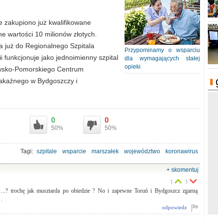
 zakupiono już kwalifikowane
ne wartości 10 milionów złotych.
ła już do Regionalnego Szpitala
Przypominamy o wsparciu
 funkcjonuje jako jednoimienny szpital
dla wymagających stałej
opieki
jawsko-Pomorskiego Centrum
akaźnego w Bydgoszczy i
0
0
50%
50%
Tagi:
szpitale
wsparcie
marszałek
województwo
koronawirus
+ skomentuj
1
1
..? trochę jak musztarda po obiedzie ? No i zapewne Toruń i Bydgoszcz zgarną
 .
odpowiedz