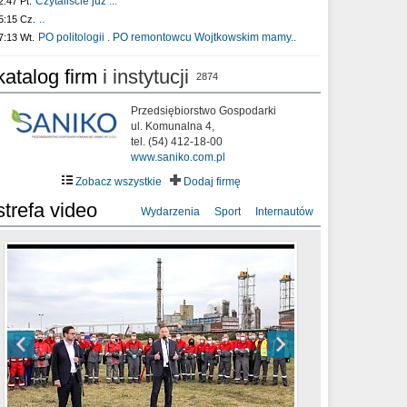
Czytaliście już :..
2:47 Pt.
..
5:15 Cz.
PO politologii . PO remontowcu Wojtkowskim mamy..
7:13 Wt.
katalog firm
i instytucji
2874
Przedsiębiorstwo Gospodarki
ul. Komunalna 4,
tel. (54) 412-18-00
www.saniko.com.pl
Zobacz wszystkie
Dodaj firmę
strefa video
Wydarzenia
Sport
Internautów
sixf33t .Last Year DRONE FOOTAGE
XXIII Sesja Rady Miasta Włocławek VIII
Ni To Ponk - W oczach mamy strach
Włocławek
kadencji w dniu 09.06.2020 r.