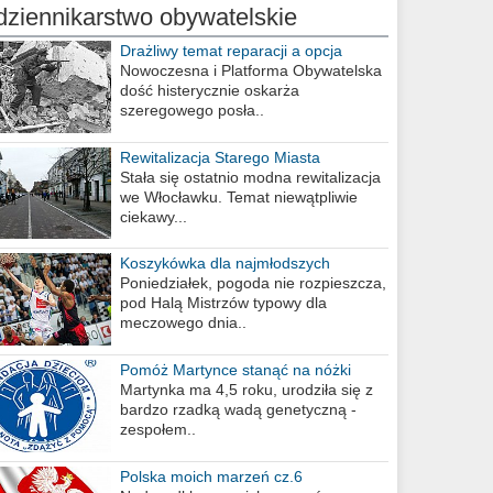
dziennikarstwo obywatelskie
Drażliwy temat reparacji a opcja
berlińska
Nowoczesna i Platforma Obywatelska
dość histerycznie oskarża
szeregowego posła..
Rewitalizacja Starego Miasta
Stała się ostatnio modna rewitalizacja
we Włocławku. Temat niewątpliwie
ciekawy...
Koszykówka dla najmłodszych
Poniedziałek, pogoda nie rozpieszcza,
pod Halą Mistrzów typowy dla
meczowego dnia..
Pomóż Martynce stanąć na nóżki
Martynka ma 4,5 roku, urodziła się z
bardzo rzadką wadą genetyczną -
zespołem..
Polska moich marzeń cz.6