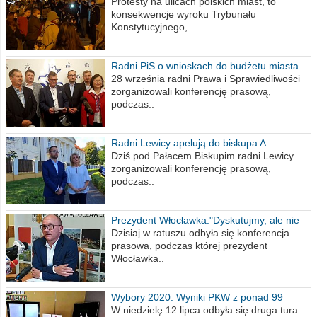
poselskim PiS
Protesty na ulicach polskich miast, to
konsekwencje wyroku Trybunału
Konstytucyjnego,..
Radni PiS o wnioskach do budżetu miasta
na 2021 rok
28 września radni Prawa i Sprawiedliwości
zorganizowali konferencję prasową,
podczas..
Radni Lewicy apelują do biskupa A.
Wiesława Meringa
Dziś pod Pałacem Biskupim radni Lewicy
zorganizowali konferencję prasową,
podczas..
Prezydent Włocławka:"Dyskutujmy, ale nie
obrażajmy się”
Dzisiaj w ratuszu odbyła się konferencja
prasowa, podczas której prezydent
Włocławka..
Wybory 2020. Wyniki PKW z ponad 99
procent obwodów
W niedzielę 12 lipca odbyła się druga tura