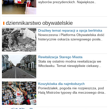
wyborów prezydenckich. Największe..
dziennikarstwo obywatelskie
Drażliwy temat reparacji a opcja berlińska
Nowoczesna i Platforma Obywatelska dość
histerycznie oskarża szeregowego posła..
Rewitalizacja Starego Miasta
Stała się ostatnio modna rewitalizacja we
Włocławku. Temat niewątpliwie ciekawy...
Koszykówka dla najmłodszych
Poniedziałek, pogoda nie rozpieszcza, pod
Halą Mistrzów typowy dla meczowego dnia..