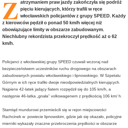
Z
atrzymaniem praw jazdy zakończyła się podróż
pięciu kierujących, którzy trafili w ręce
włocławskich policjantów z grupy SPEED. Każdy
z kierowców pędził o ponad 50 km/h więcej niż
obowiązujące limity w obszarze zabudowanym.
Niechlubny rekordzista przekroczył prędkość aż o 62
km/h.
Policjanci z włocławskiej grupy SPEED czuwali wczoraj nad
bezpieczeństwem uczestników ruchu drogowego na obszarach
zabudowanych powiatu włocławskiego i lipnowskiego. W Szpetalu
Górnym w ich ręce trafiło dwoje nieodpowiedzialnych kierujących.
Najpierw 42-latek jadący fiatem rozpędził się do 105 km/h, a
następnie 46-latka „gnała” volkswagenem z prędkością 106 km/ h.
Stamtąd mundurowi przemieścili się w rejon miejscowości
Rachcinek w powiecie lipnowskim, gdzie jak się okazało, policyjne
mierniki wykazały znaczne przekroczenia prędkości w obszarze