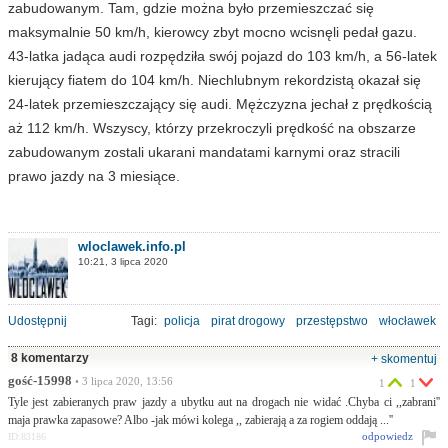
zabudowanym. Tam, gdzie można było przemieszczać się
maksymalnie 50 km/h, kierowcy zbyt mocno wcisnęli pedał gazu.
43-latka jadąca audi rozpędziła swój pojazd do 103 km/h, a 56-latek
kierujący fiatem do 104 km/h. Niechlubnym rekordzistą okazał się
24-latek przemieszczający się audi. Mężczyzna jechał z prędkością
aż 112 km/h. Wszyscy, którzy przekroczyli prędkość na obszarze
zabudowanym zostali ukarani mandatami karnymi oraz stracili
prawo jazdy na 3 miesiące.
wloclawek.info.pl
10:21, 3 lipca 2020
Udostępnij
Tagi:
policja
pirat drogowy
przestępstwo
włocławek
8 komentarzy
+ skomentuj
gość-15998
• 3 lipca 2020, 13:56
1
1
Tyle jest zabieranych praw jazdy a ubytku aut na drogach nie widać .Chyba ci ,,zabrani''
maja prawka zapasowe? Albo -jak mówi kolega ,, zabierają a za rogiem oddają ...''
odpowiedz
ID:83186