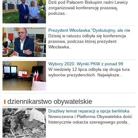
Wiesława Meringa
Dziś pod Pałacem Biskupim radni Lewicy
zorganizowali konferencję prasową,
podczas..
Prezydent Włocławka:"Dyskutujmy, ale nie
obrażajmy się”
Dzisiaj w ratuszu odbyła się konferencja
prasowa, podczas której prezydent
Włocławka..
Wybory 2020. Wyniki PKW z ponad 99
procent obwodów
W niedzielę 12 lipca odbyła się druga tura
wyborów prezydenckich. Największe..
dziennikarstwo obywatelskie
Drażliwy temat reparacji a opcja berlińska
Nowoczesna i Platforma Obywatelska dość
histerycznie oskarża szeregowego posła..