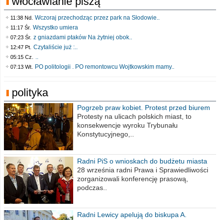
włocławianie piszą
Wczoraj przechodząc przez park na Słodowie..
11:38 Nd.
Wszystko umiera
11:17 Śr.
z gniazdami ptaków Na żytniej obok..
07:23 Śr.
Czytaliście już :..
12:47 Pt.
..
05:15 Cz.
PO politologii . PO remontowcu Wojtkowskim mamy..
07:13 Wt.
polityka
Pogrzeb praw kobiet. Protest przed biurem
poselskim PiS
Protesty na ulicach polskich miast, to
konsekwencje wyroku Trybunału
Konstytucyjnego,..
Radni PiS o wnioskach do budżetu miasta
na 2021 rok
28 września radni Prawa i Sprawiedliwości
zorganizowali konferencję prasową,
podczas..
Radni Lewicy apelują do biskupa A.