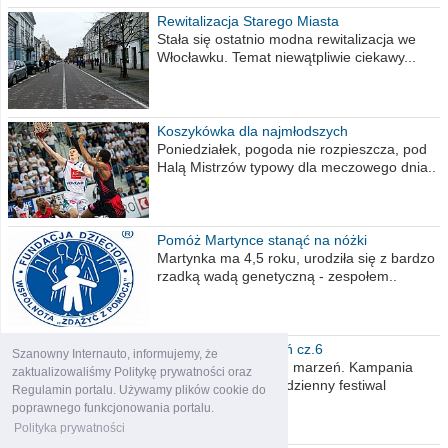
Rewitalizacja Starego Miasta
Stała się ostatnio modna rewitalizacja we
Włocławku. Temat niewątpliwie ciekawy...
Koszykówka dla najmłodszych
Poniedziałek, pogoda nie rozpieszcza, pod
Halą Mistrzów typowy dla meczowego dnia..
Pomóż Martynce stanąć na nóżki
Martynka ma 4,5 roku, urodziła się z bardzo
rzadką wadą genetyczną - zespołem..
Polska moich marzeń cz.6
Szanowny Internauto, informujemy, że
Nadszedł kres moich marzeń. Kampania
zaktualizowaliśmy Politykę prywatności oraz
wyborcza czyli niecodzienny festiwal
Regulamin portalu. Używamy plików cookie do
obietnic,..
poprawnego funkcjonowania portalu.
Polityka prywatności