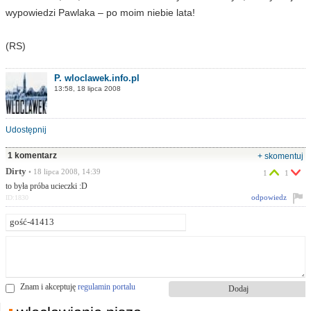
wypowiedzi Pawlaka – po moim niebie lata!
(RS)
P. wloclawek.info.pl
13:58, 18 lipca 2008
Udostępnij
1 komentarz
+ skomentuj
Dirty
• 18 lipca 2008, 14:39
1
1
to była próba ucieczki :D
odpowiedz
ID:1830
Znam i akceptuję
regulamin portalu