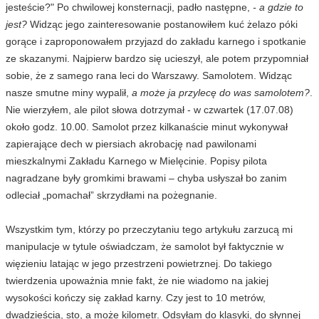
jesteście?" Po chwilowej konsternacji, padło następne,
- a gdzie to
jest?
Widząc jego zainteresowanie postanowiłem kuć żelazo póki
gorące i zaproponowałem przyjazd do zakładu karnego i spotkanie
ze skazanymi. Najpierw bardzo się ucieszył, ale potem przypomniał
sobie, że z samego rana leci do Warszawy. Samolotem. Widząc
nasze smutne miny wypalił,
a może ja przylecę do was samolotem?
.
Nie wierzyłem, ale pilot słowa dotrzymał - w czwartek (17.07.08)
około godz. 10.00. Samolot przez kilkanaście minut wykonywał
zapierające dech w piersiach akrobację nad pawilonami
mieszkalnymi Zakładu Karnego w Mielęcinie. Popisy pilota
nagradzane były gromkimi brawami – chyba usłyszał bo zanim
odleciał „pomachał” skrzydłami na pożegnanie.
Wszystkim tym, którzy po przeczytaniu tego artykułu zarzucą mi
manipulacje w tytule oświadczam, że samolot był faktycznie w
więzieniu latając w jego przestrzeni powietrznej. Do takiego
twierdzenia upoważnia mnie fakt, że nie wiadomo na jakiej
wysokości kończy się zakład karny. Czy jest to 10 metrów,
dwadzieścia, sto, a może kilometr. Odsyłam do klasyki, do słynnej