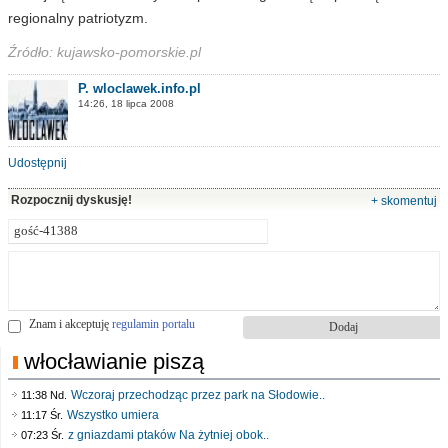
regionalny patriotyzm.
Źródło: kujawsko-pomorskie.pl
P. wloclawek.info.pl
14:26, 18 lipca 2008
Udostępnij
Rozpocznij dyskusję!
+ skomentuj
Znam i akceptuję
regulamin portalu
włocławianie piszą
Wczoraj przechodząc przez park na Słodowie..
11:38 Nd.
Wszystko umiera
11:17 Śr.
z gniazdami ptaków Na żytniej obok..
07:23 Śr.