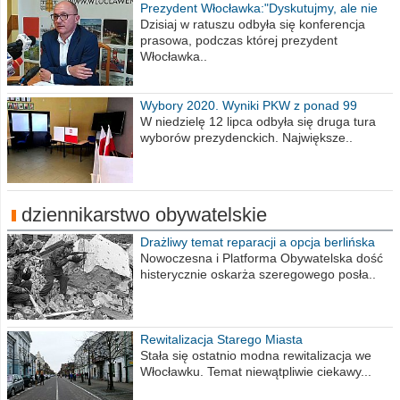
Prezydent Włocławka:"Dyskutujmy, ale nie
obrażajmy się”
Dzisiaj w ratuszu odbyła się konferencja
prasowa, podczas której prezydent
Włocławka..
Wybory 2020. Wyniki PKW z ponad 99
procent obwodów
W niedzielę 12 lipca odbyła się druga tura
wyborów prezydenckich. Największe..
dziennikarstwo obywatelskie
Drażliwy temat reparacji a opcja berlińska
Nowoczesna i Platforma Obywatelska dość
histerycznie oskarża szeregowego posła..
Rewitalizacja Starego Miasta
Stała się ostatnio modna rewitalizacja we
Włocławku. Temat niewątpliwie ciekawy...