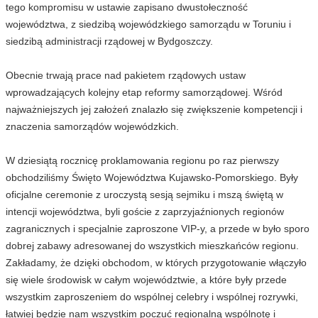
tego kompromisu w ustawie zapisano dwustołeczność
województwa, z siedzibą wojewódzkiego samorządu w Toruniu i
siedzibą administracji rządowej w Bydgoszczy.
Obecnie trwają prace nad pakietem rządowych ustaw
wprowadzających kolejny etap reformy samorządowej. Wśród
najważniejszych jej założeń znalazło się zwiększenie kompetencji i
znaczenia samorządów wojewódzkich.
W dziesiątą rocznicę proklamowania regionu po raz pierwszy
obchodziliśmy Święto Województwa Kujawsko-Pomorskiego. Były
oficjalne ceremonie z uroczystą sesją sejmiku i mszą świętą w
intencji województwa, byli goście z zaprzyjaźnionych regionów
zagranicznych i specjalnie zaproszone VIP-y, a przede w było sporo
dobrej zabawy adresowanej do wszystkich mieszkańców regionu.
Zakładamy, że dzięki obchodom, w których przygotowanie włączyło
się wiele środowisk w całym województwie, a które były przede
wszystkim zaproszeniem do wspólnej celebry i wspólnej rozrywki,
łatwiej będzie nam wszystkim poczuć regionalną wspólnotę i