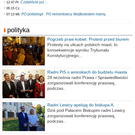
Czytaliście już :..
12:47 Pt.
..
05:15 Cz.
PO politologii . PO remontowcu Wojtkowskim mamy..
07:13 Wt.
polityka
Pogrzeb praw kobiet. Protest przed biurem
poselskim PiS
Protesty na ulicach polskich miast, to
konsekwencje wyroku Trybunału
Konstytucyjnego,..
Radni PiS o wnioskach do budżetu miasta
na 2021 rok
28 września radni Prawa i Sprawiedliwości
zorganizowali konferencję prasową,
podczas..
Radni Lewicy apelują do biskupa A.
Wiesława Meringa
Dziś pod Pałacem Biskupim radni Lewicy
zorganizowali konferencję prasową,
podczas..