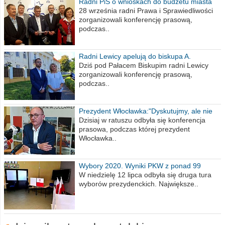
Radni PiS o wnioskach do budżetu miasta
na 2021 rok
28 września radni Prawa i Sprawiedliwości
zorganizowali konferencję prasową,
podczas..
Radni Lewicy apelują do biskupa A.
Wiesława Meringa
Dziś pod Pałacem Biskupim radni Lewicy
zorganizowali konferencję prasową,
podczas..
Prezydent Włocławka:"Dyskutujmy, ale nie
obrażajmy się”
Dzisiaj w ratuszu odbyła się konferencja
prasowa, podczas której prezydent
Włocławka..
Wybory 2020. Wyniki PKW z ponad 99
procent obwodów
W niedzielę 12 lipca odbyła się druga tura
wyborów prezydenckich. Największe..