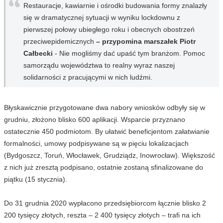
Restauracje, kawiarnie i ośrodki budowania formy znalazły
się w dramatycznej sytuacji w wyniku lockdownu z
pierwszej połowy ubiegłego roku i obecnych obostrzeń
przeciwepidemicznych
– przypomina marszałek Piotr
Całbecki
- Nie mogliśmy dać upaść tym branżom. Pomoc
samorządu województwa to realny wyraz naszej
solidarności z pracującymi w nich ludźmi.
Błyskawicznie przygotowane dwa nabory wniosków odbyły się w
grudniu, złożono blisko 600 aplikacji. Wsparcie przyznano
ostatecznie 450 podmiotom. By ułatwić beneficjentom załatwianie
formalności, umowy podpisywane są w pięciu lokalizacjach
(Bydgoszcz, Toruń, Włocławek, Grudziądz, Inowrocław). Większość
z nich już zresztą podpisano, ostatnie zostaną sfinalizowane do
piątku (15 stycznia).
Do 31 grudnia 2020 wypłacono przedsiębiorcom łącznie blisko 2
200 tysięcy złotych, reszta – 2 400 tysięcy złotych – trafi na ich