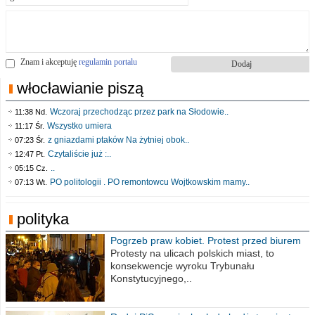
Znam i akceptuję
regulamin portalu
włocławianie piszą
Wczoraj przechodząc przez park na Słodowie..
11:38 Nd.
Wszystko umiera
11:17 Śr.
z gniazdami ptaków Na żytniej obok..
07:23 Śr.
Czytaliście już :..
12:47 Pt.
..
05:15 Cz.
PO politologii . PO remontowcu Wojtkowskim mamy..
07:13 Wt.
polityka
Pogrzeb praw kobiet. Protest przed biurem
poselskim PiS
Protesty na ulicach polskich miast, to
konsekwencje wyroku Trybunału
Konstytucyjnego,..