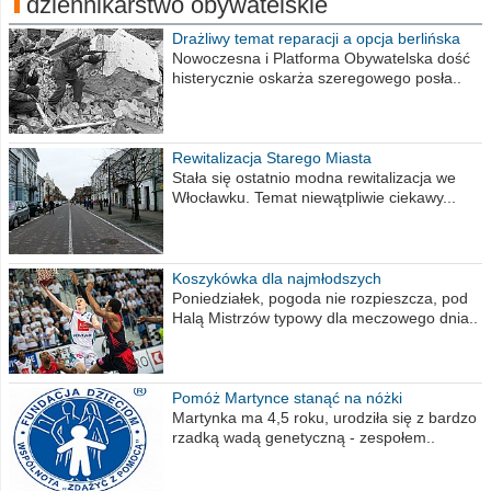
dziennikarstwo obywatelskie
Drażliwy temat reparacji a opcja berlińska
Nowoczesna i Platforma Obywatelska dość
histerycznie oskarża szeregowego posła..
Rewitalizacja Starego Miasta
Stała się ostatnio modna rewitalizacja we
Włocławku. Temat niewątpliwie ciekawy...
Koszykówka dla najmłodszych
Poniedziałek, pogoda nie rozpieszcza, pod
Halą Mistrzów typowy dla meczowego dnia..
Pomóż Martynce stanąć na nóżki
Martynka ma 4,5 roku, urodziła się z bardzo
rzadką wadą genetyczną - zespołem..