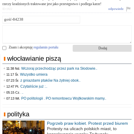
rzeczy kradzionych traktowane jest jako przestępstwo i podlega karze!
odpowiedz
ID:1922
Znam i akceptuję
regulamin portalu
włocławianie piszą
Wczoraj przechodząc przez park na Słodowie..
11:38 Nd.
Wszystko umiera
11:17 Śr.
z gniazdami ptaków Na żytniej obok..
07:23 Śr.
Czytaliście już :..
12:47 Pt.
..
05:15 Cz.
PO politologii . PO remontowcu Wojtkowskim mamy..
07:13 Wt.
polityka
Pogrzeb praw kobiet. Protest przed biurem
poselskim PiS
Protesty na ulicach polskich miast, to