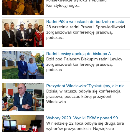
konsekwencje wyroku Trybunału
Konstytucyjnego,..
Radni PiS o wnioskach do budżetu miasta
na 2021 rok
28 września radni Prawa i Sprawiedliwości
zorganizowali konferencję prasową,
podczas..
Radni Lewicy apelują do biskupa A.
Wiesława Meringa
Dziś pod Pałacem Biskupim radni Lewicy
zorganizowali konferencję prasową,
podczas..
Prezydent Włocławka:"Dyskutujmy, ale nie
obrażajmy się”
Dzisiaj w ratuszu odbyła się konferencja
prasowa, podczas której prezydent
Włocławka..
Wybory 2020. Wyniki PKW z ponad 99
procent obwodów
W niedzielę 12 lipca odbyła się druga tura
wyborów prezydenckich. Największe..