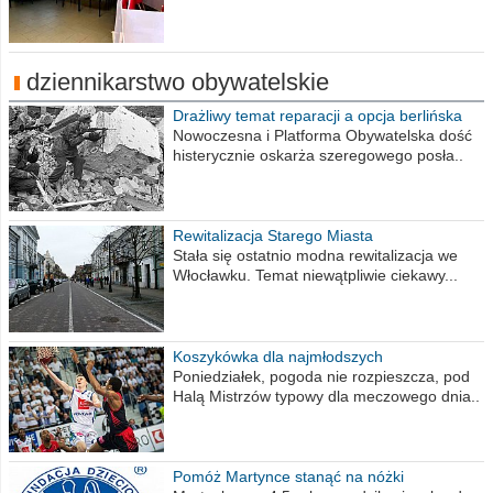
dziennikarstwo obywatelskie
Drażliwy temat reparacji a opcja berlińska
Nowoczesna i Platforma Obywatelska dość
histerycznie oskarża szeregowego posła..
Rewitalizacja Starego Miasta
Stała się ostatnio modna rewitalizacja we
Włocławku. Temat niewątpliwie ciekawy...
Koszykówka dla najmłodszych
Poniedziałek, pogoda nie rozpieszcza, pod
Halą Mistrzów typowy dla meczowego dnia..
Pomóż Martynce stanąć na nóżki