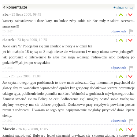
4 komentarze
+ skomentuj
abc
• 23 lipca 2008, 09:49
1
1
kamery zainstalowac i duze kary, no ludzie zeby sobie nie dac rady z takimi rzeczami-
smieszne!!!
odpowiedz
ID:1867
ciastek
• 23 lipca 2008, 10:25
1
1
Jakie kary?!?!Policja boi się tam chodzić w nocy a w dzień też
jet ich mało,do 18-tej są na 3-maja nieraz ale wieczorem i w nocy niema nawet jednego!!!
jak poprosisz o interwencje to albo nie mają wolnego radiowozu albo podjadą po
godzinie!!!jak jest po wszystkim.
odpowiedz
ID:1868
......
• 25 lipca 2008, 11:00
1
1
Jak czytam o tego typu problemach to krew mnie zalewa.... Czy nikomu nie przychodzi do
głowy aby za wandalizm wprowadzić oprócz kar grzywny dodatkowo jeszcze prezentacje
takiego typa, publicznie koło pomnika na Placu Wolności w godzinach największego ruchu.
Zamiast stawiać sie na Policji w celu "odhaczenia się" mógłby postać sobie trochę tak
abyśmy wszyscy mu sie dobrze przyjrzeli. Dodatkowo przy recydywie powinien postać
razem z rodzicami. Uważam ze tego typu napiętnowanie mogłoby przynieść dużo lepsze
efekty.
odpowiedz
ID:1903
Marcin
• 26 lipca 2008, 18:05
1
1
Zamiast patrolować Bulwary lepiej staranniej przyjrzeć się skupom złomu. Skupowanie