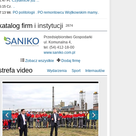
Czytaliście już :..
2:47 Pt.
..
5:15 Cz.
PO politologii . PO remontowcu Wojtkowskim mamy..
7:13 Wt.
katalog firm
i instytucji
2874
Przedsiębiorstwo Gospodarki
ul. Komunalna 4,
tel. (54) 412-18-00
www.saniko.com.pl
Zobacz wszystkie
Dodaj firmę
strefa video
Wydarzenia
Sport
Internautów
sixf33t .Last Year DRONE FOOTAGE
XXIII Sesja Rady Miasta Włocławek VIII
Ni To Ponk - W oczach mamy strach
Włocławek
kadencji w dniu 09.06.2020 r.