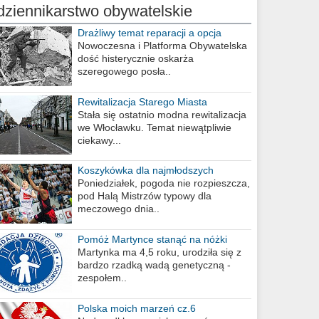
dziennikarstwo obywatelskie
Drażliwy temat reparacji a opcja
berlińska
Nowoczesna i Platforma Obywatelska
dość histerycznie oskarża
szeregowego posła..
Rewitalizacja Starego Miasta
Stała się ostatnio modna rewitalizacja
we Włocławku. Temat niewątpliwie
ciekawy...
Koszykówka dla najmłodszych
Poniedziałek, pogoda nie rozpieszcza,
pod Halą Mistrzów typowy dla
meczowego dnia..
Pomóż Martynce stanąć na nóżki
Martynka ma 4,5 roku, urodziła się z
bardzo rzadką wadą genetyczną -
zespołem..
Polska moich marzeń cz.6