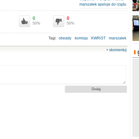
marszałek apeluje do rządu
0
0
50%
50%
Tagi:
obeady
komisja
KWRiST
marszałek
+ skomentuj