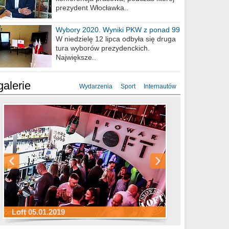
prezydent Włocławka..
Wybory 2020. Wyniki PKW z ponad 99
procent obwodów
W niedzielę 12 lipca odbyła się druga
tura wyborów prezydenckich.
Największe..
galerie
Wydarzenia
Sport
Internautów
Sylwester Hotel Młyn 31.12.2018
Sylwester Miejski 31.12.2018
Sylwester Loft 31.12.2018
Loft 05.01.2019
Sylwester Podgrodzie 31.12.2018
Sylwester Pensjonat Michelin 31.12.2018