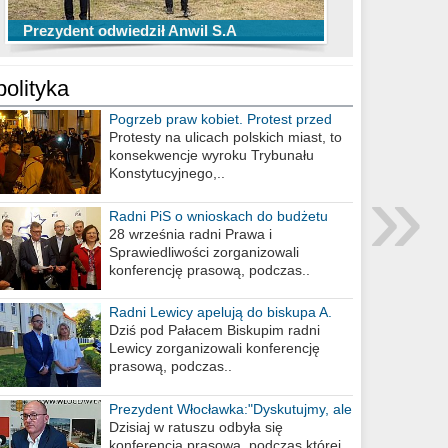
TOP 10 przechwytów Anwilu Włocławek
TOP 5 rzutów Anwilu Włocławek w BCL
Prezydent odwiedził Anwil S.A
w EBL w sezonie 2019/2020
w sezonie 2019/2020
polityka
Pogrzeb praw kobiet. Protest przed
biurem poselskim PiS
Protesty na ulicach polskich miast, to
konsekwencje wyroku Trybunału
»
Konstytucyjnego,..
Radni PiS o wnioskach do budżetu
miasta na 2021 rok
28 września radni Prawa i
Sprawiedliwości zorganizowali
konferencję prasową, podczas..
Radni Lewicy apelują do biskupa A.
Wiesława Meringa
Dziś pod Pałacem Biskupim radni
Lewicy zorganizowali konferencję
prasową, podczas..
Prezydent Włocławka:"Dyskutujmy, ale
nie obrażajmy się”
Dzisiaj w ratuszu odbyła się
konferencja prasowa, podczas której