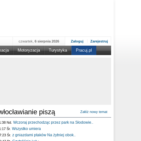
czwartek,
6 sierpnia 2026
Zaloguj
Zarejestruj
kacja
Motoryzacja
Turystyka
Pracuj.pl
włocławianie piszą
Załóż nowy temat
Wczoraj przechodząc przez park na Słodowie..
1:38 Nd.
Wszystko umiera
1:17 Śr.
z gniazdami ptaków Na żytniej obok..
7:23 Śr.