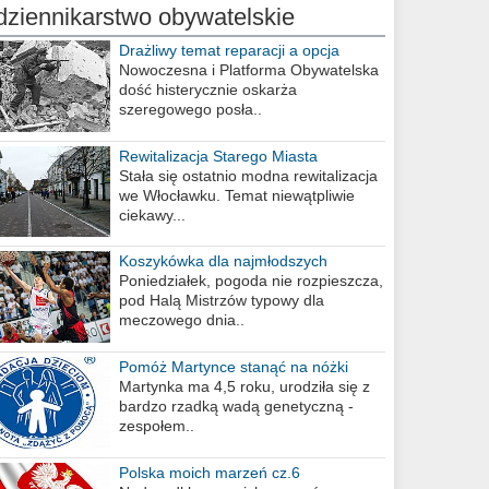
dziennikarstwo obywatelskie
Drażliwy temat reparacji a opcja
berlińska
Nowoczesna i Platforma Obywatelska
dość histerycznie oskarża
szeregowego posła..
Rewitalizacja Starego Miasta
Stała się ostatnio modna rewitalizacja
we Włocławku. Temat niewątpliwie
ciekawy...
Koszykówka dla najmłodszych
Poniedziałek, pogoda nie rozpieszcza,
pod Halą Mistrzów typowy dla
meczowego dnia..
Pomóż Martynce stanąć na nóżki
Martynka ma 4,5 roku, urodziła się z
bardzo rzadką wadą genetyczną -
zespołem..
Polska moich marzeń cz.6