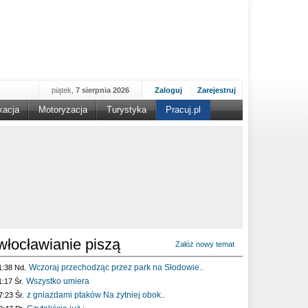
piątek,
7 sierpnia 2026
Zaloguj
Zarejestruj
kacja
Motoryzacja
Turystyka
Pracuj.pl
włocławianie piszą
Załóż nowy temat
Wczoraj przechodząc przez park na Słodowie..
1:38 Nd.
Wszystko umiera
1:17 Śr.
z gniazdami ptaków Na żytniej obok..
7:23 Śr.