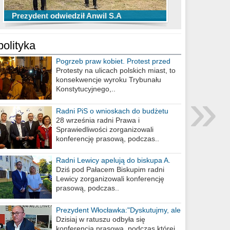
TOP 10 przechwytów Anwilu Włocławek
TOP 5 rzutów Anwilu Włocławek w BCL
Prezydent odwiedził Anwil S.A
w EBL w sezonie 2019/2020
w sezonie 2019/2020
polityka
Pogrzeb praw kobiet. Protest przed
biurem poselskim PiS
Protesty na ulicach polskich miast, to
konsekwencje wyroku Trybunału
»
Konstytucyjnego,..
Radni PiS o wnioskach do budżetu
miasta na 2021 rok
28 września radni Prawa i
Sprawiedliwości zorganizowali
konferencję prasową, podczas..
Radni Lewicy apelują do biskupa A.
Wiesława Meringa
Dziś pod Pałacem Biskupim radni
Lewicy zorganizowali konferencję
prasową, podczas..
Prezydent Włocławka:"Dyskutujmy, ale
nie obrażajmy się”
Dzisiaj w ratuszu odbyła się
konferencja prasowa, podczas której