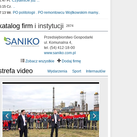
Czytaliście już :..
2:47 Pt.
..
5:15 Cz.
PO politologii . PO remontowcu Wojtkowskim mamy..
7:13 Wt.
katalog firm
i instytucji
2874
Przedsiębiorstwo Gospodarki
ul. Komunalna 4,
tel. (54) 412-18-00
www.saniko.com.pl
Zobacz wszystkie
Dodaj firmę
strefa video
Wydarzenia
Sport
Internautów
sixf33t .Last Year DRONE FOOTAGE
XXIII Sesja Rady Miasta Włocławek VIII
Ni To Ponk - W oczach mamy strach
Włocławek
kadencji w dniu 09.06.2020 r.