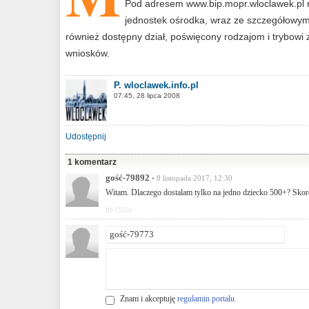
Pod adresem www.bip.mopr.wloclawek.pl m
jednostek ośrodka, wraz ze szczegółowym 
również dostępny dział, poświęcony rodzajom i trybow
wniosków.
P. wloclawek.info.pl
07:45, 28 lipca 2008
Udostępnij
1 komentarz
gość-79892
• 8 listopada 2017, 12:30
Witam. Dlaczego dostalam tylko na jedno dziecko 500+? Skor
ID:75550
Znam i akceptuję
regulamin portalu