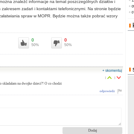
1
ożna znaleźć informacje na temat poszczególnych działów i
0
zakresem zadań i kontaktami telefonicznymi. Na stronie będzie
0
i załatwiania spraw w MOPR. Będzie można także pobrać wzory
0
0
50%
50%
+ skomentuj
1
1
o skladalam na dwojke dzieci?! O co chodzi
odpowiedz