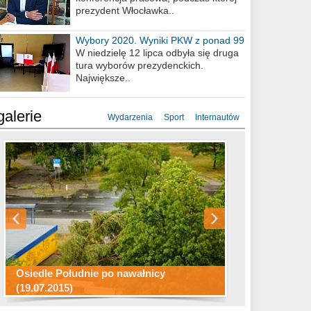
prezydent Włocławka..
Wybory 2020. Wyniki PKW z ponad 99
procent obwodów
W niedzielę 12 lipca odbyła się druga
tura wyborów prezydenckich.
Największe..
galerie
Wydarzenia
Sport
Internautów
Konkurs fotograficzny "Co to za
Miasto kładzie się do snu .
miejsca"
Ścieżka rowerowa w naszym mieście
Osiedle Południe po nawałnicy
(19.07.2015)
Wizytówka Włocławka
polowanie wigilijne 2014