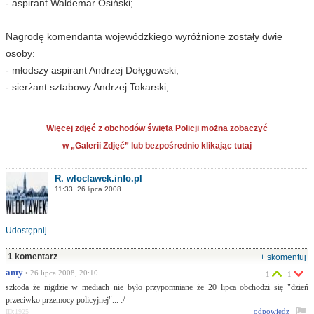
- aspirant Waldemar Osiński;
Nagrodę komendanta wojewódzkiego wyróżnione zostały dwie
osoby:
- młodszy aspirant Andrzej Dołęgowski;
- sierżant sztabowy Andrzej Tokarski;
Więcej zdjęć z obchodów święta Policji można zobaczyć
w „Galerii Zdjęć” lub bezpośrednio klikając tutaj
R. wloclawek.info.pl
11:33, 26 lipca 2008
Udostępnij
1 komentarz
+ skomentuj
anty
• 26 lipca 2008, 20:10
1
1
szkoda że nigdzie w mediach nie było przypomniane że 20 lipca obchodzi się "dzień
przeciwko przemocy policyjnej"... :/
odpowiedz
ID:1925