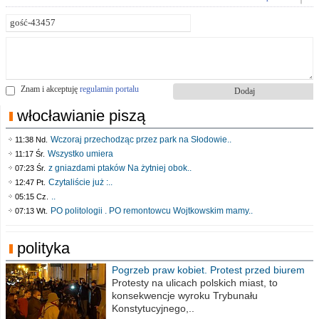
Znam i akceptuję
regulamin portalu
włocławianie piszą
Wczoraj przechodząc przez park na Słodowie..
11:38 Nd.
Wszystko umiera
11:17 Śr.
z gniazdami ptaków Na żytniej obok..
07:23 Śr.
Czytaliście już :..
12:47 Pt.
..
05:15 Cz.
PO politologii . PO remontowcu Wojtkowskim mamy..
07:13 Wt.
polityka
Pogrzeb praw kobiet. Protest przed biurem
poselskim PiS
Protesty na ulicach polskich miast, to
konsekwencje wyroku Trybunału
Konstytucyjnego,..