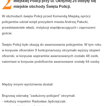
2
Miejskiej Policji przy ul. Okrężnej 25 odbyły się
miejskie obchody Święta Policji.
W obchodach święta Policji przed Komendą Miejską oprócz
policjantów udział wzięli prezydent miasta Andrzej Pałucki,
przedstawiciele władz, instytucji współpracujących i zaproszeni
goście.
Święto Policji było okazją do awansowania policjantów. W tym roku
w korpusie oficerskim 9 funkcjonariuszy otrzymało wyższy stopień
oficerski, w korpusie aspirantów awansowanych zostało 48 osób,
natomiast w korpusie podoficerów awansowane zostały 64 osoby.
Między innymi wyróżnienia dostali:
Brązową odznakę "zasłużony policjant" otrzymali:
- młodszy inspektor Radosław Jędrzejczak;