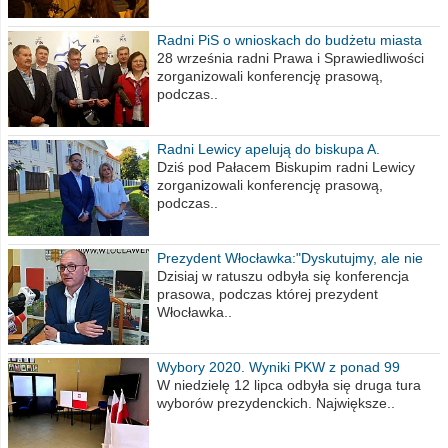
Radni PiS o wnioskach do budżetu miasta
na 2021 rok
28 września radni Prawa i Sprawiedliwości
zorganizowali konferencję prasową,
podczas..
Radni Lewicy apelują do biskupa A.
Wiesława Meringa
Dziś pod Pałacem Biskupim radni Lewicy
zorganizowali konferencję prasową,
podczas..
Prezydent Włocławka:"Dyskutujmy, ale nie
obrażajmy się”
Dzisiaj w ratuszu odbyła się konferencja
prasowa, podczas której prezydent
Włocławka..
Wybory 2020. Wyniki PKW z ponad 99
procent obwodów
W niedzielę 12 lipca odbyła się druga tura
wyborów prezydenckich. Największe..