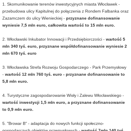
1. Skomunikowanie terenów inwestycyjnych miasta Włocławek -
przebudowa ulicy Kapitulnej do połączenia z Rondem Falbanka oraz
Zazamczem do ulicy Wienieckiej -
przyznane dofinansowanie
wyniesie 7,5 mln euro, całkowita wartość to 15 mln euro.
2. Włocławski Inkubator Innowacji i Przedsiębiorczości -
wartość 5
mln 340 tyś. euro, przyznane współdofinansowanie wyniesie 2
mln 670 tyś. euro
3. Włocławska Strefa Rozwoju Gospodarczego - Park Przemysłowy
-
wartość 12 mln 760 tyś. euro - przyznane dofinansowanie to
5,8 mln euro.
4. Turystyczne zagospodarowanie Wisły i Zalewu Włocławskiego -
wartość inwestycji 1,5 mln euro, a przyznane dofinansowanie
to 0,9 mln euro.
5. "Browar B" - adaptacja do nowych funkcji społeczno-
gospodarczych obiektów przemysłowych -
wartość 7mln 140 tyś