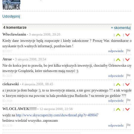
Udostępnij
4 komentarze
+ skomentuj
Włocławianin
• 3 sierpnia 2008, 20:20
1
1
Kiedy dane inwestycje będą rozpoczęte i kiedy zakończone ? Proszę Was dziennikarze o
uzyskanie tych ważnych informacji, pozdrawiam !
odpowiedz
ID:2017
Atrue
• 3 sierpnia 2008, 20:54
1
1
Nie do końca jest to prawda, bo jest kilka większych inwestycji, chociażby Orlenowska czy
inwestycje Grządziela, które niebawem mają ruszyć :).
odpowiedz
ID:2018
ciekawski
• 4 sierpnia 2008, 08:45
1
1
a i jeszcze ja dom buduje :), to sa inwestycje miasta, a nie gosc prywatnego !!! a tak wogole
w ktorym miejscu ma powstac ta hala produkcyjna Budizolu ? na terenie po gieldzie ???
odpowiedz
ID:2024
WLOCŁAWEK!!!!!!
• 12 sierpnia 2008, 22:58
1
1
wejdz na
http://www.skyscrapercity.com/showthread.php?t=409047
bedziesz wiedzial wszystko..zapraszam
odpowiedz
ID:2139