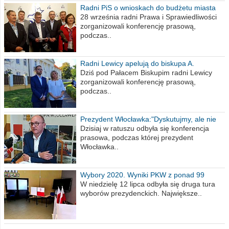
Radni PiS o wnioskach do budżetu miasta
na 2021 rok
28 września radni Prawa i Sprawiedliwości
zorganizowali konferencję prasową,
podczas..
Radni Lewicy apelują do biskupa A.
Wiesława Meringa
Dziś pod Pałacem Biskupim radni Lewicy
zorganizowali konferencję prasową,
podczas..
Prezydent Włocławka:"Dyskutujmy, ale nie
obrażajmy się”
Dzisiaj w ratuszu odbyła się konferencja
prasowa, podczas której prezydent
Włocławka..
Wybory 2020. Wyniki PKW z ponad 99
procent obwodów
W niedzielę 12 lipca odbyła się druga tura
wyborów prezydenckich. Największe..