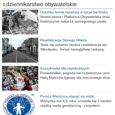
dziennikarstwo obywatelskie
Drażliwy temat reparacji a opcja berlińska
Nowoczesna i Platforma Obywatelska dość
histerycznie oskarża szeregowego posła..
Rewitalizacja Starego Miasta
Stała się ostatnio modna rewitalizacja we
Włocławku. Temat niewątpliwie ciekawy...
Koszykówka dla najmłodszych
Poniedziałek, pogoda nie rozpieszcza, pod
Halą Mistrzów typowy dla meczowego dnia..
Pomóż Martynce stanąć na nóżki
Martynka ma 4,5 roku, urodziła się z bardzo
rzadką wadą genetyczną - zespołem..