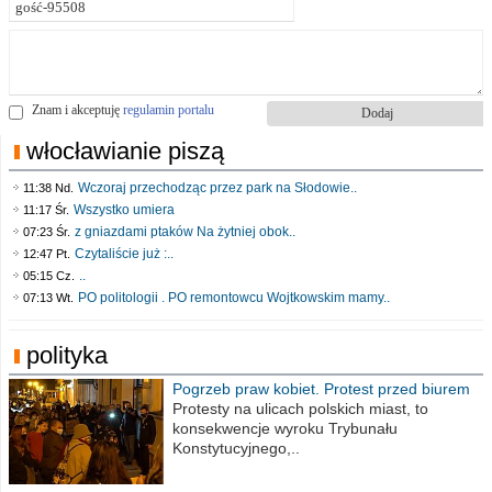
Znam i akceptuję
regulamin portalu
włocławianie piszą
Wczoraj przechodząc przez park na Słodowie..
11:38 Nd.
Wszystko umiera
11:17 Śr.
z gniazdami ptaków Na żytniej obok..
07:23 Śr.
Czytaliście już :..
12:47 Pt.
..
05:15 Cz.
PO politologii . PO remontowcu Wojtkowskim mamy..
07:13 Wt.
polityka
Pogrzeb praw kobiet. Protest przed biurem
poselskim PiS
Protesty na ulicach polskich miast, to
konsekwencje wyroku Trybunału
Konstytucyjnego,..