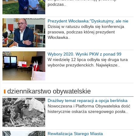
podczas..
Prezydent Włocławka:"Dyskutujmy, ale nie
obrażajmy się”
Dzisiaj w ratuszu odbyła się konferencja
prasowa, podczas której prezydent
Włocławka..
Wybory 2020. Wyniki PKW z ponad 99
procent obwodów
W niedzielę 12 lipca odbyła się druga tura
wyborów prezydenckich. Największe..
dziennikarstwo obywatelskie
Drażliwy temat reparacji a opcja berlińska
Nowoczesna i Platforma Obywatelska dość
histerycznie oskarża szeregowego posła..
Rewitalizacja Starego Miasta