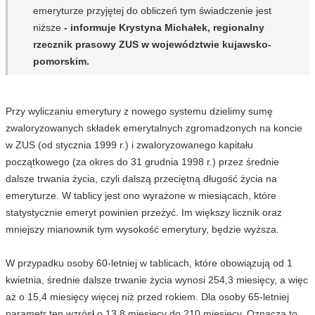
emeryturze przyjętej do obliczeń tym świadczenie jest
niższe
- informuje Krystyna Michałek, regionalny
rzecznik prasowy ZUS w województwie kujawsko-
pomorskim.
Przy wyliczaniu emerytury z nowego systemu dzielimy sumę
zwaloryzowanych składek emerytalnych zgromadzonych na koncie
w ZUS (od stycznia 1999 r.) i zwaloryzowanego kapitału
początkowego (za okres do 31 grudnia 1998 r.) przez średnie
dalsze trwania życia, czyli dalszą przeciętną długość życia na
emeryturze. W tablicy jest ono wyrażone w miesiącach, które
statystycznie emeryt powinien przeżyć. Im większy licznik oraz
mniejszy mianownik tym wysokość emerytury, będzie wyższa.
W przypadku osoby 60-letniej w tablicach, które obowiązują od 1
kwietnia, średnie dalsze trwanie życia wynosi 254,3 miesięcy, a więc
aż o 15,4 miesięcy więcej niż przed rokiem. Dla osoby 65-letniej
parametr ten wzrósł o 13,8 miesięcy do 210 miesięcy. Oznacza to,