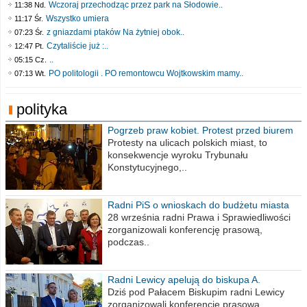
Wczoraj przechodząc przez park na Słodowie..
11:38 Nd.
Wszystko umiera
11:17 Śr.
z gniazdami ptaków Na żytniej obok..
07:23 Śr.
Czytaliście już :..
12:47 Pt.
..
05:15 Cz.
PO politologii . PO remontowcu Wojtkowskim mamy..
07:13 Wt.
polityka
Pogrzeb praw kobiet. Protest przed biurem
poselskim PiS
Protesty na ulicach polskich miast, to
konsekwencje wyroku Trybunału
Konstytucyjnego,..
Radni PiS o wnioskach do budżetu miasta
na 2021 rok
28 września radni Prawa i Sprawiedliwości
zorganizowali konferencję prasową,
podczas..
Radni Lewicy apelują do biskupa A.
Wiesława Meringa
Dziś pod Pałacem Biskupim radni Lewicy
zorganizowali konferencję prasową,