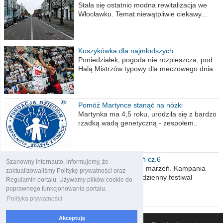
Stała się ostatnio modna rewitalizacja we
Włocławku. Temat niewątpliwie ciekawy...
Koszykówka dla najmłodszych
Poniedziałek, pogoda nie rozpieszcza, pod
Halą Mistrzów typowy dla meczowego dnia..
Pomóż Martynce stanąć na nóżki
Martynka ma 4,5 roku, urodziła się z bardzo
rzadką wadą genetyczną - zespołem..
Polska moich marzeń cz.6
Szanowny Internauto, informujemy, że
Nadszedł kres moich marzeń. Kampania
zaktualizowaliśmy Politykę prywatności oraz
wyborcza czyli niecodzienny festiwal
Regulamin portalu. Używamy plików cookie do
obietnic,..
poprawnego funkcjonowania portalu.
Polityka prywatności
Akceptuję