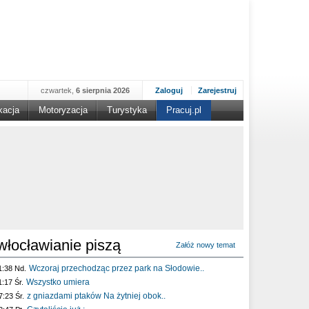
czwartek,
6 sierpnia 2026
Zaloguj
Zarejestruj
kacja
Motoryzacja
Turystyka
Pracuj.pl
włocławianie piszą
Załóż nowy temat
Wczoraj przechodząc przez park na Słodowie..
1:38 Nd.
Wszystko umiera
1:17 Śr.
z gniazdami ptaków Na żytniej obok..
7:23 Śr.