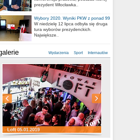
prezydent Włocławka..
Wybory 2020. Wyniki PKW z ponad 99
procent obwodów
W niedzielę 12 lipca odbyła się druga
tura wyborów prezydenckich.
Największe..
galerie
Wydarzenia
Sport
Internautów
Sylwester Hotel Młyn 31.12.2018
Sylwester Miejski 31.12.2018
Sylwester Loft 31.12.2018
Loft 05.01.2019
Sylwester Podgrodzie 31.12.2018
Sylwester Pensjonat Michelin 31.12.2018