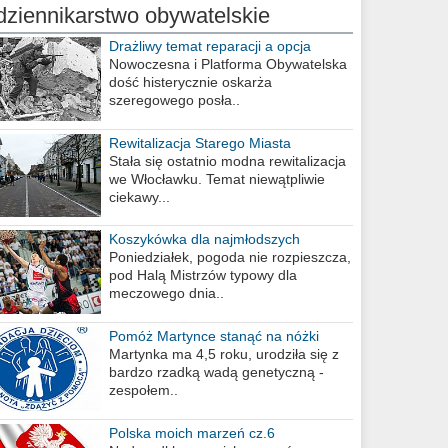
dziennikarstwo obywatelskie
Drażliwy temat reparacji a opcja
berlińska
Nowoczesna i Platforma Obywatelska
dość histerycznie oskarża
szeregowego posła..
Rewitalizacja Starego Miasta
Stała się ostatnio modna rewitalizacja
we Włocławku. Temat niewątpliwie
ciekawy...
Koszykówka dla najmłodszych
Poniedziałek, pogoda nie rozpieszcza,
pod Halą Mistrzów typowy dla
meczowego dnia..
Pomóż Martynce stanąć na nóżki
Martynka ma 4,5 roku, urodziła się z
bardzo rzadką wadą genetyczną -
zespołem..
Polska moich marzeń cz.6