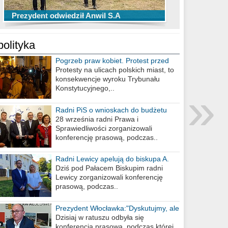
TOP 10 przechwytów Anwilu Włocławek
TOP 5 rzutów Anwilu Włocławek w BCL
Prezydent odwiedził Anwil S.A
w EBL w sezonie 2019/2020
w sezonie 2019/2020
polityka
Pogrzeb praw kobiet. Protest przed
biurem poselskim PiS
Protesty na ulicach polskich miast, to
konsekwencje wyroku Trybunału
»
Konstytucyjnego,..
Radni PiS o wnioskach do budżetu
miasta na 2021 rok
28 września radni Prawa i
Sprawiedliwości zorganizowali
konferencję prasową, podczas..
Radni Lewicy apelują do biskupa A.
Wiesława Meringa
Dziś pod Pałacem Biskupim radni
Lewicy zorganizowali konferencję
prasową, podczas..
Prezydent Włocławka:"Dyskutujmy, ale
nie obrażajmy się”
Dzisiaj w ratuszu odbyła się
konferencja prasowa, podczas której