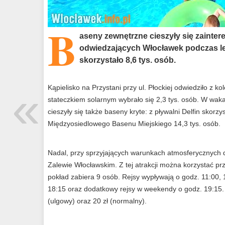
B
aseny zewnętrzne cieszyły się zainte
odwiedzających Włocławek podczas le
skorzystało 8,6 tys. osób.
«
Kąpielisko na Przystani przy ul. Płockiej odwiedziło z kol
stateczkiem solarnym wybrało się 2,3 tys. osób. W wak
cieszyły się także baseny kryte: z pływalni Delfin skorzys
Międzyosiedlowego Basenu Miejskiego 14,3 tys. osób.
Nadal, przy sprzyjających warunkach atmosferycznych 
Zalewie Włocławskim. Z tej atrakcji można korzystać prz
pokład zabiera 9 osób. Rejsy wypływają o godz. 11:00, 
18:15 oraz dodatkowy rejsy w weekendy o godz. 19:15. B
(ulgowy) oraz 20 zł (normalny).