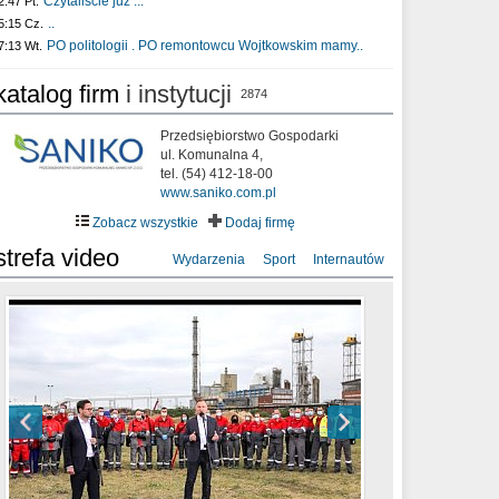
Czytaliście już :..
2:47 Pt.
..
5:15 Cz.
PO politologii . PO remontowcu Wojtkowskim mamy..
7:13 Wt.
katalog firm
i instytucji
2874
Przedsiębiorstwo Gospodarki
ul. Komunalna 4,
tel. (54) 412-18-00
www.saniko.com.pl
Zobacz wszystkie
Dodaj firmę
strefa video
Wydarzenia
Sport
Internautów
sixf33t .Last Year DRONE FOOTAGE
XXIII Sesja Rady Miasta Włocławek VIII
Ni To Ponk - W oczach mamy strach
Włocławek
kadencji w dniu 09.06.2020 r.