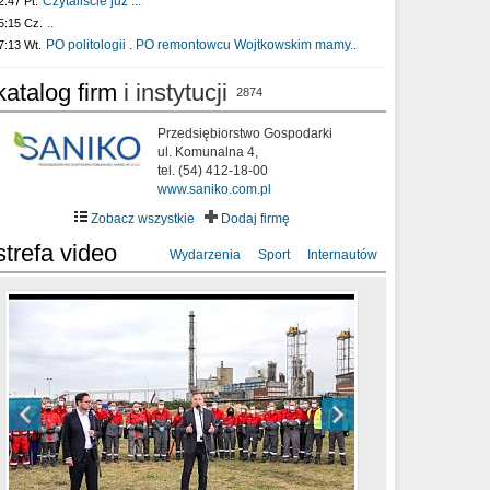
Czytaliście już :..
2:47 Pt.
..
5:15 Cz.
PO politologii . PO remontowcu Wojtkowskim mamy..
7:13 Wt.
katalog firm
i instytucji
2874
Przedsiębiorstwo Gospodarki
ul. Komunalna 4,
tel. (54) 412-18-00
www.saniko.com.pl
Zobacz wszystkie
Dodaj firmę
strefa video
Wydarzenia
Sport
Internautów
sixf33t .Last Year DRONE FOOTAGE
XXIII Sesja Rady Miasta Włocławek VIII
Ni To Ponk - W oczach mamy strach
Włocławek
kadencji w dniu 09.06.2020 r.