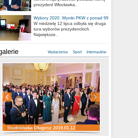
prezydent Włocławka..
Wybory 2020. Wyniki PKW z ponad 99
procent obwodów
W niedzielę 12 lipca odbyła się druga
tura wyborów prezydenckich.
Największe..
galerie
Wydarzenia
Sport
Internautów
Studniówka ZS Ekonomicznych
Studniówka Kopernik 2019.01.11
Studniówka LMK 2019.01.05
2019.01.05
Studniówka Długosz 2019.01.12
ZS Budowlanych 2019.01.12
Studniówka LZK 2019.01.11