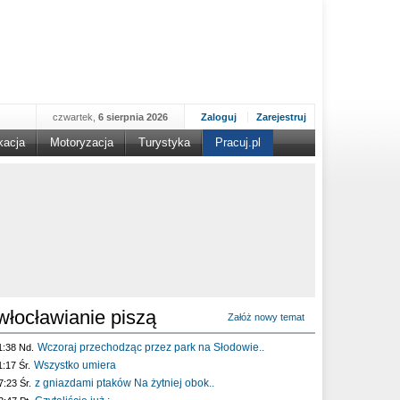
czwartek,
6 sierpnia 2026
Zaloguj
Zarejestruj
kacja
Motoryzacja
Turystyka
Pracuj.pl
włocławianie piszą
Załóż nowy temat
Wczoraj przechodząc przez park na Słodowie..
1:38 Nd.
Wszystko umiera
1:17 Śr.
z gniazdami ptaków Na żytniej obok..
7:23 Śr.