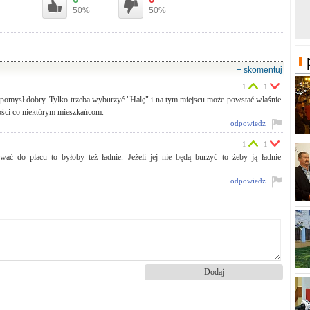
50%
50%
+ skomentuj
1
1
e pomysł dobry. Tylko trzeba wyburzyć "Halę" i na tym miejscu może powstać właśnie
ości co niektórym mieszkańcom.
odpowiedz
1
1
ować do placu to byłoby też ładnie. Jeżeli jej nie będą burzyć to żeby ją ładnie
odpowiedz