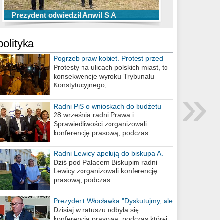
TOP 10 przechwytów Anwilu Włocławek
TOP 5 rzutów Anwilu Włocławek w BCL
Prezydent odwiedził Anwil S.A
w EBL w sezonie 2019/2020
w sezonie 2019/2020
polityka
Pogrzeb praw kobiet. Protest przed
biurem poselskim PiS
Protesty na ulicach polskich miast, to
konsekwencje wyroku Trybunału
»
Konstytucyjnego,..
Radni PiS o wnioskach do budżetu
miasta na 2021 rok
28 września radni Prawa i
Sprawiedliwości zorganizowali
konferencję prasową, podczas..
Radni Lewicy apelują do biskupa A.
Wiesława Meringa
Dziś pod Pałacem Biskupim radni
Lewicy zorganizowali konferencję
prasową, podczas..
Prezydent Włocławka:"Dyskutujmy, ale
nie obrażajmy się”
Dzisiaj w ratuszu odbyła się
konferencja prasowa, podczas której