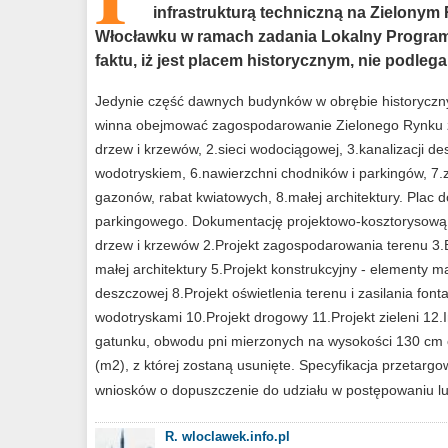
infrastrukturą techniczną na Zielony
Włocławku w ramach zadania Lokalny Program 
faktu, iż jest placem historycznym, nie podleg
Jedynie część dawnych budynków w obrębie historyczny
winna obejmować zagospodarowanie Zielonego Rynku zg
drzew i krzewów, 2.sieci wodociągowej, 3.kanalizacji d
wodotryskiem, 6.nawierzchni chodników i parkingów, 7.
gazonów, rabat kwiatowych, 8.małej architektury. Plac 
parkingowego. Dokumentację projektowo-kosztorysową 
drzew i krzewów 2.Projekt zagospodarowania terenu 3.B
małej architektury 5.Projekt konstrukcyjny - elementy ma
deszczowej 8.Projekt oświetlenia terenu i zasilania fon
wodotryskami 10.Projekt drogowy 11.Projekt zieleni 1
gatunku, obwodu pni mierzonych na wysokości 130 cm od
(m2), z której zostaną usunięte. Specyfikacja przetargo
wniosków o dopuszczenie do udziału w postępowaniu lub 
R. wloclawek.info.pl