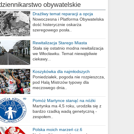
dziennikarstwo obywatelskie
Drażliwy temat reparacji a opcja
berlińska
Nowoczesna i Platforma Obywatelska
dość histerycznie oskarża
szeregowego posła..
Rewitalizacja Starego Miasta
Stała się ostatnio modna rewitalizacja
we Włocławku. Temat niewątpliwie
ciekawy...
Koszykówka dla najmłodszych
Poniedziałek, pogoda nie rozpieszcza,
pod Halą Mistrzów typowy dla
meczowego dnia..
Pomóż Martynce stanąć na nóżki
Martynka ma 4,5 roku, urodziła się z
bardzo rzadką wadą genetyczną -
zespołem..
Polska moich marzeń cz.6