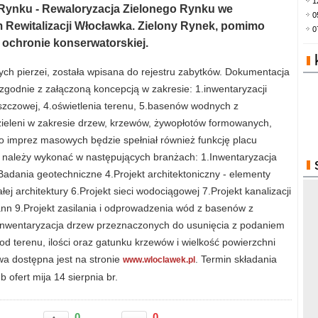
1
m Rynku - Rewaloryzacja Zielonego Rynku we
0
Rewitalizacji Włocławka. Zielony Rynek, pomimo
0
a ochronie konserwatorskiej.
ch pierzei, została wpisana do rejestru zabytków. Dokumentacja
odnie z załączoną koncepcją w zakresie: 1.inwentaryzacji
eszczowej, 4.oświetlenia terenu, 5.basenów wodnych z
zieleni w zakresie drzew, krzewów, żywopłotów formowanych,
do imprez masowych będzie spełniał również funkcję placu
należy wykonać w następujących branżach: 1.Inwentaryzacja
adania geotechniczne 4.Projekt architektoniczny - elementy
łej architektury 6.Projekt sieci wodociągowej 7.Projekt kanalizacji
tann 9.Projekt zasilania i odprowadzenia wód z basenów z
2.Inwentaryzacja drzew przeznaczonych do usunięcia z podaniem
 terenu, ilości oraz gatunku krzewów i wielkość powierzchni
wa dostępna jest na stronie
. Termin składania
www.wloclawek.pl
ofert mija 14 sierpnia br.
0
0