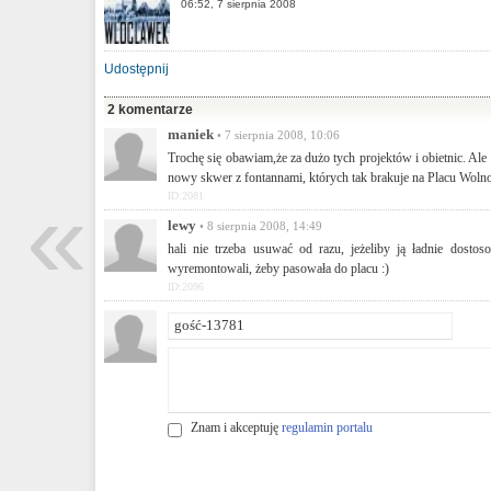
06:52, 7 sierpnia 2008
Udostępnij
2 komentarze
maniek
• 7 sierpnia 2008, 10:06
Trochę się obawiam,że za dużo tych projektów i obietnic. Al
nowy skwer z fontannami, których tak brakuje na Placu Woln
«
ID:2081
lewy
• 8 sierpnia 2008, 14:49
hali nie trzeba usuwać od razu, jeżeliby ją ładnie dostos
wyremontowali, żeby pasowała do placu :)
ID:2096
Znam i akceptuję
regulamin portalu