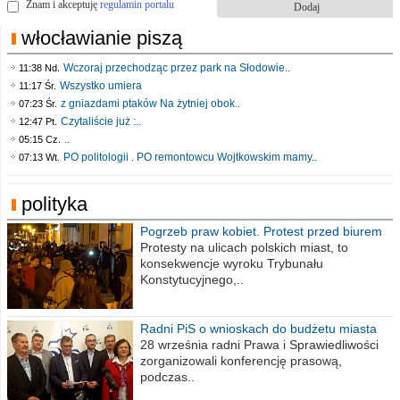
Znam i akceptuję
regulamin portalu
włocławianie piszą
Wczoraj przechodząc przez park na Słodowie..
11:38 Nd.
Wszystko umiera
11:17 Śr.
z gniazdami ptaków Na żytniej obok..
07:23 Śr.
Czytaliście już :..
12:47 Pt.
..
05:15 Cz.
PO politologii . PO remontowcu Wojtkowskim mamy..
07:13 Wt.
polityka
Pogrzeb praw kobiet. Protest przed biurem
poselskim PiS
Protesty na ulicach polskich miast, to
konsekwencje wyroku Trybunału
Konstytucyjnego,..
Radni PiS o wnioskach do budżetu miasta
na 2021 rok
28 września radni Prawa i Sprawiedliwości
zorganizowali konferencję prasową,
podczas..