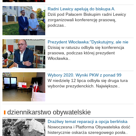
Radni Lewicy apelują do biskupa A.
Wiesława Meringa
Dziś pod Pałacem Biskupim radni Lewicy
zorganizowali konferencję prasową,
podczas..
Prezydent Włocławka:"Dyskutujmy, ale nie
obrażajmy się”
Dzisiaj w ratuszu odbyła się konferencja
prasowa, podczas której prezydent
Włocławka..
Wybory 2020. Wyniki PKW z ponad 99
procent obwodów
W niedzielę 12 lipca odbyła się druga tura
wyborów prezydenckich. Największe..
dziennikarstwo obywatelskie
Drażliwy temat reparacji a opcja berlińska
Nowoczesna i Platforma Obywatelska dość
histerycznie oskarża szeregowego posła..