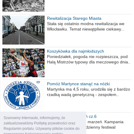
Rewitalizacja Starego Miasta
Stała się ostatnio modna rewitalizacja we
Włocławku. Temat niewątpliwie ciekawy...
Koszykówka dla najmłodszych
Poniedziałek, pogoda nie rozpieszcza, pod
Halą Mistrzów typowy dla meczowego dnia..
Pomóż Martynce stanąć na nóżki
Martynka ma 4,5 roku, urodziła się z bardzo
rzadką wadą genetyczną - zespołem..
Polska moich marzeń cz.6
Szanowny Internauto, informujemy, że
Nadszedł kres moich marzeń. Kampania
zaktualizowaliśmy Politykę prywatności oraz
wyborcza czyli niecodzienny festiwal
Regulamin portalu. Używamy plików cookie do
obietnic,..
poprawnego funkcjonowania portalu.