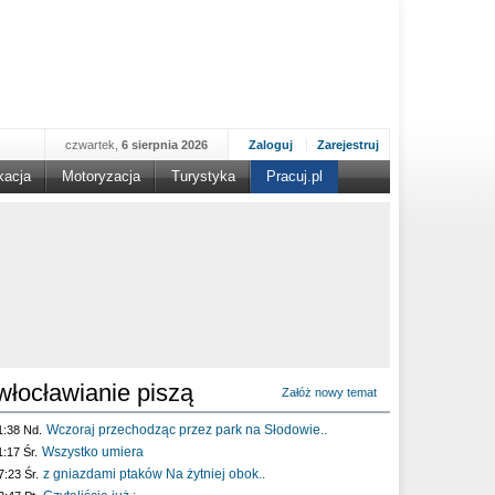
czwartek,
6 sierpnia 2026
Zaloguj
Zarejestruj
kacja
Motoryzacja
Turystyka
Pracuj.pl
włocławianie piszą
Załóż nowy temat
Wczoraj przechodząc przez park na Słodowie..
1:38 Nd.
Wszystko umiera
1:17 Śr.
z gniazdami ptaków Na żytniej obok..
7:23 Śr.