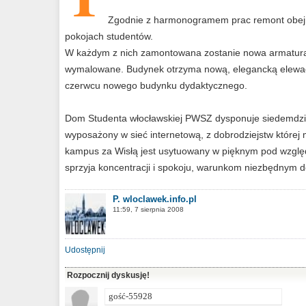
Zgodnie z harmonogramem prac remont obejmuj
pokojach studentów.
W każdym z nich zamontowana zostanie nowa armatura 
wymalowane. Budynek otrzyma nową, elegancką elewacj
czerwcu nowego budynku dydaktycznego.
Dom Studenta włocławskiej PWSZ dysponuje siedemdzie
wyposażony w sieć internetową, z dobrodziejstw które
kampus za Wisłą jest usytuowany w pięknym pod względ
sprzyja koncentracji i spokoju, warunkom niezbędnym d
P. wloclawek.info.pl
11:59, 7 sierpnia 2008
Udostępnij
Rozpocznij dyskusję!