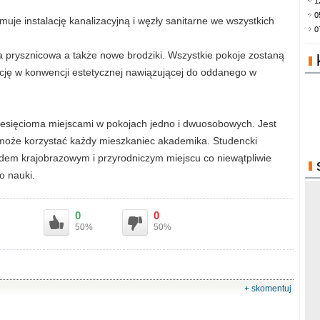
1
0
e instalację kanalizacyjną i węzły sanitarne we wszystkich
0
prysznicowa a także nowe brodziki. Wszystkie pokoje zostaną
ę w konwencji estetycznej nawiązującej do oddanego w
sięcioma miejscami w pokojach jedno i dwuosobowych. Jest
j może korzystać każdy mieszkaniec akademika. Studencki
em krajobrazowym i przyrodniczym miejscu co niewątpliwie
o nauki.
0
0
50%
50%
+ skomentuj