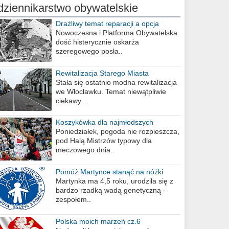
dziennikarstwo obywatelskie
Drażliwy temat reparacji a opcja
berlińska
Nowoczesna i Platforma Obywatelska
dość histerycznie oskarża
szeregowego posła..
Rewitalizacja Starego Miasta
Stała się ostatnio modna rewitalizacja
we Włocławku. Temat niewątpliwie
ciekawy...
Koszykówka dla najmłodszych
Poniedziałek, pogoda nie rozpieszcza,
pod Halą Mistrzów typowy dla
meczowego dnia..
Pomóż Martynce stanąć na nóżki
Martynka ma 4,5 roku, urodziła się z
bardzo rzadką wadą genetyczną -
zespołem..
Polska moich marzeń cz.6