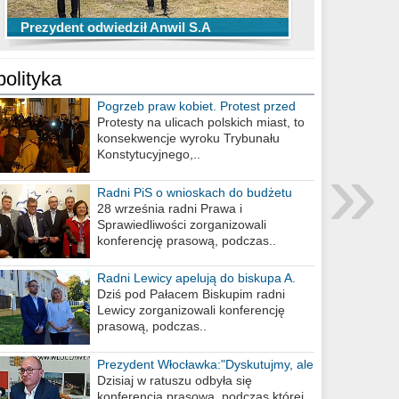
TOP 10 przechwytów Anwilu Włocławek
TOP 5 rzutów Anwilu Włocławek w BCL
Prezydent odwiedził Anwil S.A
w EBL w sezonie 2019/2020
w sezonie 2019/2020
polityka
Pogrzeb praw kobiet. Protest przed
biurem poselskim PiS
Protesty na ulicach polskich miast, to
konsekwencje wyroku Trybunału
»
Konstytucyjnego,..
Radni PiS o wnioskach do budżetu
miasta na 2021 rok
28 września radni Prawa i
Sprawiedliwości zorganizowali
konferencję prasową, podczas..
Radni Lewicy apelują do biskupa A.
Wiesława Meringa
Dziś pod Pałacem Biskupim radni
Lewicy zorganizowali konferencję
prasową, podczas..
Prezydent Włocławka:"Dyskutujmy, ale
nie obrażajmy się”
Dzisiaj w ratuszu odbyła się
konferencja prasowa, podczas której