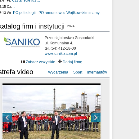
Czytaliście już :..
2:47 Pt.
..
5:15 Cz.
PO politologii . PO remontowcu Wojtkowskim mamy..
7:13 Wt.
katalog firm
i instytucji
2874
Przedsiębiorstwo Gospodarki
ul. Komunalna 4,
tel. (54) 412-18-00
www.saniko.com.pl
Zobacz wszystkie
Dodaj firmę
strefa video
Wydarzenia
Sport
Internautów
sixf33t .Last Year DRONE FOOTAGE
XXIII Sesja Rady Miasta Włocławek VIII
Ni To Ponk - W oczach mamy strach
Włocławek
kadencji w dniu 09.06.2020 r.