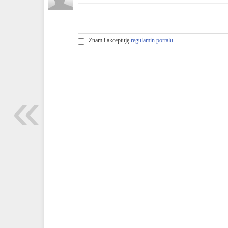
Znam i akceptuję
regulamin portalu
«