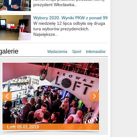
prezydent Włocławka..
Wybory 2020. Wyniki PKW z ponad 99
procent obwodów
W niedzielę 12 lipca odbyła się druga
tura wyborów prezydenckich.
Największe..
galerie
Wydarzenia
Sport
Internautów
Sylwester Hotel Młyn 31.12.2018
Sylwester Miejski 31.12.2018
Sylwester Loft 31.12.2018
Loft 05.01.2019
Sylwester Podgrodzie 31.12.2018
Sylwester Pensjonat Michelin 31.12.2018