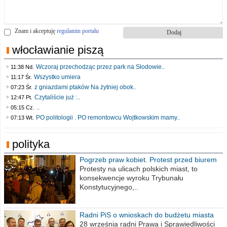
Znam i akceptuję
regulamin portalu
włocławianie piszą
Wczoraj przechodząc przez park na Słodowie..
11:38 Nd.
Wszystko umiera
11:17 Śr.
z gniazdami ptaków Na żytniej obok..
07:23 Śr.
Czytaliście już :..
12:47 Pt.
..
05:15 Cz.
PO politologii . PO remontowcu Wojtkowskim mamy..
07:13 Wt.
polityka
Pogrzeb praw kobiet. Protest przed biurem
poselskim PiS
Protesty na ulicach polskich miast, to
konsekwencje wyroku Trybunału
Konstytucyjnego,..
Radni PiS o wnioskach do budżetu miasta
na 2021 rok
28 września radni Prawa i Sprawiedliwości