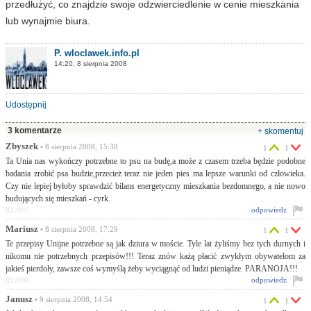
przedłużyć, co znajdzie swoje odzwierciedlenie w cenie mieszkania
lub wynajmie biura.
P. wloclawek.info.pl
14:20, 8 sierpnia 2008
Udostępnij
3 komentarze
+ skomentuj
Zbyszek
• 8 sierpnia 2008, 15:38
1
1
Ta Unia nas wykończy potrzebne to psu na budę,a może z czasem trzeba będzie podobne
badania zrobić psa budzie,przecież teraz nie jeden pies ma lepsze warunki od człowieka.
Czy nie lepiej byłoby sprawdzić bilans energetyczny mieszkania bezdomnego, a nie nowo
budujących się mieszkań - cyrk.
odpowiedz
ID:2097
Mariusz
• 8 sierpnia 2008, 17:29
1
1
Te przepisy Unijne potrzebne są jak dziura w moście. Tyle lat żyliśmy bez tych durnych i
nikomu nie potrzebnych przepisów!!! Teraz znów każą płacić zwykłym obywatelom za
jakieś pierdoły, zawsze coś wymyślą żeby wyciągnąć od ludzi pieniądze. PARANOJA!!!
odpowiedz
ID:2098
Janusz
• 9 sierpnia 2008, 14:54
1
1