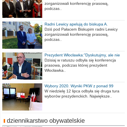
zorganizowali konferencję prasową,
podczas..
Radni Lewicy apelują do biskupa A.
Wiesława Meringa
Dziś pod Pałacem Biskupim radni Lewicy
zorganizowali konferencję prasową,
podczas..
Prezydent Włocławka:"Dyskutujmy, ale nie
obrażajmy się”
Dzisiaj w ratuszu odbyła się konferencja
prasowa, podczas której prezydent
Włocławka..
Wybory 2020. Wyniki PKW z ponad 99
procent obwodów
W niedzielę 12 lipca odbyła się druga tura
wyborów prezydenckich. Największe..
dziennikarstwo obywatelskie