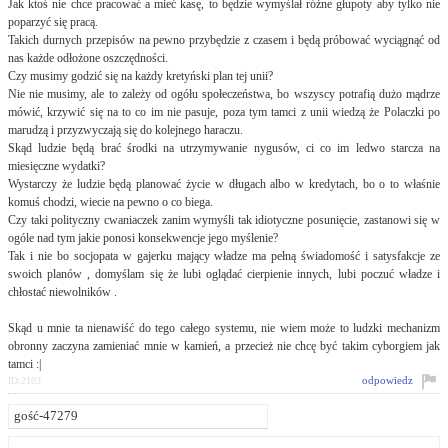
Jak ktoś nie chce pracować a mieć kasę, to będzie wymyślał różne głupoty aby tylko nie
poparzyć się pracą.
Takich durnych przepisów na pewno przybędzie z czasem i będą próbować wyciągnąć od
nas każde odłożone oszczędności.
Czy musimy godzić się na każdy kretyński plan tej unii?
Nie nie musimy, ale to zależy od ogółu społeczeństwa, bo wszyscy potrafią dużo mądrze
mówić, krzywić się na to co im nie pasuje, poza tym tamci z unii wiedzą że Polaczki po
marudzą i przyzwyczają się do kolejnego haraczu.
Skąd ludzie będą brać środki na utrzymywanie nygusów, ci co im ledwo starcza na
miesięczne wydatki?
Wystarczy że ludzie będą planować życie w długach albo w kredytach, bo o to właśnie
komuś chodzi, wiecie na pewno o co biega.
Czy taki polityczny cwaniaczek zanim wymyśli tak idiotyczne posunięcie, zastanowi się w
ogóle nad tym jakie ponosi konsekwencje jego myślenie?
Tak i nie bo socjopata w gajerku mający władze ma pełną świadomość i satysfakcje ze
swoich planów , domyślam się że lubi oglądać cierpienie innych, lubi poczuć władze i
chłostać niewolników .
Skąd u mnie ta nienawiść do tego całego systemu, nie wiem może to ludzki mechanizm
obronny zaczyna zamieniać mnie w kamień, a przecież nie chcę być takim cyborgiem jak
tamci :|
odpowiedz
ID:2103