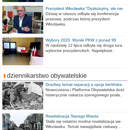
Prezydent Włocławka:"Dyskutujmy, ale nie
obrażajmy się”
Dzisiaj w ratuszu odbyła się konferencja
prasowa, podczas której prezydent
Włocławka..
Wybory 2020. Wyniki PKW z ponad 99
procent obwodów
W niedzielę 12 lipca odbyła się druga tura
wyborów prezydenckich. Największe..
dziennikarstwo obywatelskie
Drażliwy temat reparacji a opcja berlińska
Nowoczesna i Platforma Obywatelska dość
histerycznie oskarża szeregowego posła..
Rewitalizacja Starego Miasta
Stała się ostatnio modna rewitalizacja we
Włocławku. Temat niewątpliwie ciekawy...