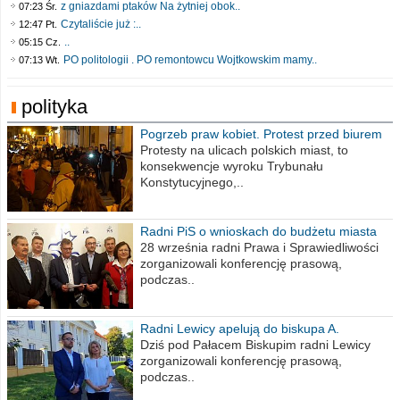
z gniazdami ptaków Na żytniej obok..
07:23 Śr.
Czytaliście już :..
12:47 Pt.
..
05:15 Cz.
PO politologii . PO remontowcu Wojtkowskim mamy..
07:13 Wt.
polityka
Pogrzeb praw kobiet. Protest przed biurem
poselskim PiS
Protesty na ulicach polskich miast, to
konsekwencje wyroku Trybunału
Konstytucyjnego,..
Radni PiS o wnioskach do budżetu miasta
na 2021 rok
28 września radni Prawa i Sprawiedliwości
zorganizowali konferencję prasową,
podczas..
Radni Lewicy apelują do biskupa A.
Wiesława Meringa
Dziś pod Pałacem Biskupim radni Lewicy
zorganizowali konferencję prasową,
podczas..