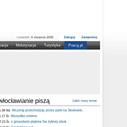
czwartek,
6 sierpnia 2026
Zaloguj
Zarejestruj
kacja
Motoryzacja
Turystyka
Pracuj.pl
włocławianie piszą
Załóż nowy temat
Wczoraj przechodząc przez park na Słodowie..
1:38 Nd.
Wszystko umiera
1:17 Śr.
z gniazdami ptaków Na żytniej obok..
7:23 Śr.