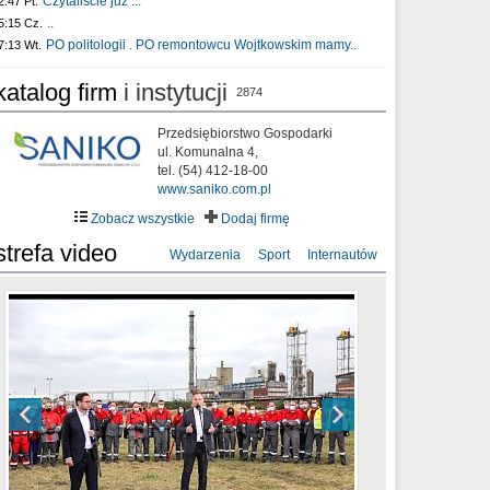
Czytaliście już :..
2:47 Pt.
..
5:15 Cz.
PO politologii . PO remontowcu Wojtkowskim mamy..
7:13 Wt.
katalog firm
i instytucji
2874
Przedsiębiorstwo Gospodarki
ul. Komunalna 4,
tel. (54) 412-18-00
www.saniko.com.pl
Zobacz wszystkie
Dodaj firmę
strefa video
Wydarzenia
Sport
Internautów
sixf33t .Last Year DRONE FOOTAGE
XXIII Sesja Rady Miasta Włocławek VIII
Ni To Ponk - W oczach mamy strach
Włocławek
kadencji w dniu 09.06.2020 r.