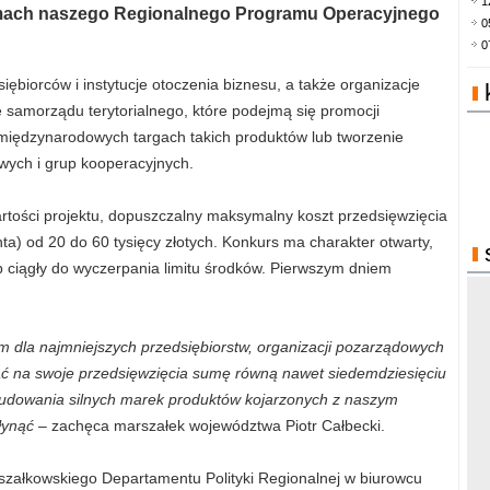
1
amach naszego Regionalnego Programu Operacyjnego
0
0
ębiorców i instytucje otoczenia biznesu, a także organizacje
je samorządu terytorialnego, które podejmą się promocji
w międzynarodowych targach takich produktów lub tworzenie
wych i grup kooperacyjnych.
tości projektu, dopuszczalny maksymalny koszt przedsięwzięcia
ta) od 20 do 60 tysięcy złotych. Konkurs ma charakter otwarty,
ciągły do wyczerpania limitu środków. Pierwszym dniem
m dla najmniejszych przedsiębiorstw, organizacji pozarządowych
ymać na swoje przedsięwzięcia sumę równą nawet siedemdziesięciu
budowania silnych marek produktów kojarzonych z naszym
łynąć
– zachęca marszałek województwa Piotr Całbecki.
szałkowskiego Departamentu Polityki Regionalnej w biurowcu