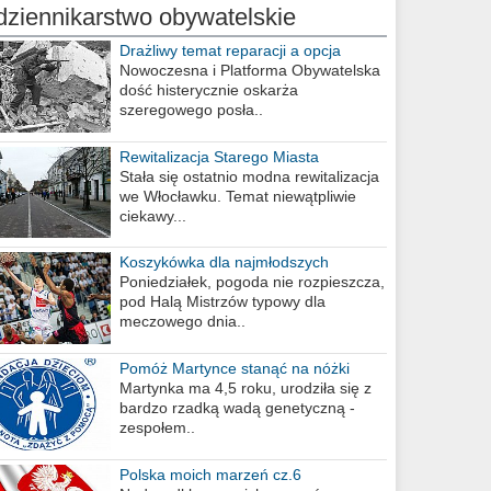
dziennikarstwo obywatelskie
Drażliwy temat reparacji a opcja
berlińska
Nowoczesna i Platforma Obywatelska
dość histerycznie oskarża
szeregowego posła..
Rewitalizacja Starego Miasta
Stała się ostatnio modna rewitalizacja
we Włocławku. Temat niewątpliwie
ciekawy...
Koszykówka dla najmłodszych
Poniedziałek, pogoda nie rozpieszcza,
pod Halą Mistrzów typowy dla
meczowego dnia..
Pomóż Martynce stanąć na nóżki
Martynka ma 4,5 roku, urodziła się z
bardzo rzadką wadą genetyczną -
zespołem..
Polska moich marzeń cz.6