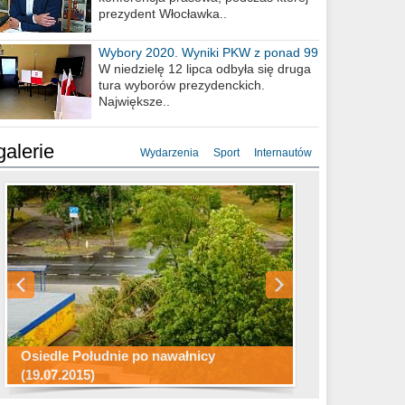
prezydent Włocławka..
Wybory 2020. Wyniki PKW z ponad 99
procent obwodów
W niedzielę 12 lipca odbyła się druga
tura wyborów prezydenckich.
Największe..
galerie
Wydarzenia
Sport
Internautów
Konkurs fotograficzny "Co to za
Miasto kładzie się do snu .
miejsca"
Ścieżka rowerowa w naszym mieście
Osiedle Południe po nawałnicy
(19.07.2015)
Wizytówka Włocławka
polowanie wigilijne 2014