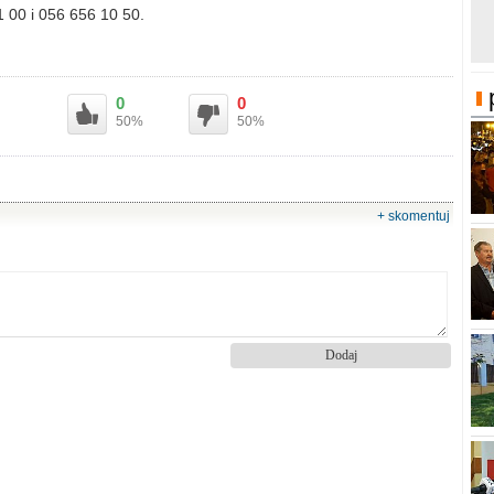
1 00 i 056 656 10 50.
0
0
50%
50%
+ skomentuj