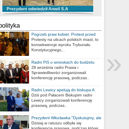
TOP 10 przechwytów Anwilu Włocławek
TOP 5 rzutów Anwilu Włocławek w BCL
Prezydent odwiedził Anwil S.A
w EBL w sezonie 2019/2020
w sezonie 2019/2020
polityka
Pogrzeb praw kobiet. Protest przed
biurem poselskim PiS
Protesty na ulicach polskich miast, to
konsekwencje wyroku Trybunału
»
Konstytucyjnego,..
Radni PiS o wnioskach do budżetu
miasta na 2021 rok
28 września radni Prawa i
Sprawiedliwości zorganizowali
konferencję prasową, podczas..
Radni Lewicy apelują do biskupa A.
Wiesława Meringa
Dziś pod Pałacem Biskupim radni
Lewicy zorganizowali konferencję
prasową, podczas..
Prezydent Włocławka:"Dyskutujmy, ale
nie obrażajmy się”
Dzisiaj w ratuszu odbyła się
konferencja prasowa, podczas której