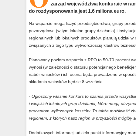
zarząd województwa konkursie w r
do rozdysponowania jest 1,6 miliona euro.
Na wsparcie mogą liczyć przedsiębiorstwa, grupy przedsi
pozarządowe (w tym lokalne grupy działania) i instytuc
regionalnych lub lokalnych produktów, planują udział 
związanych z tego typu wytwórczością klastrów bizneso
Planowany poziom wsparcia z RPO to 50-70 procent war
wynosi (w zależności o statusu potencjalnego beneficjen
nabór wniosków i ich ocena będą prowadzone w sposób 
składania wniosków będzie 8 września.
- Ogłoszony właśnie konkurs to szansa przede wszystki
i wiejskich lokalnych grup działania, które mogą otrz
procentom wyliczonych kosztów. To także możliwość z
regionem, z których nasz region w przyszłości mógłby s
Dodatkowych informacji udziela punkt informacyjny mar