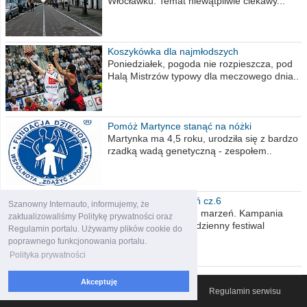
Włocławku. Temat niewątpliwie ciekawy...
Koszykówka dla najmłodszych
Poniedziałek, pogoda nie rozpieszcza, pod
Halą Mistrzów typowy dla meczowego dnia..
Pomóż Martynce stanąć na nóżki
Martynka ma 4,5 roku, urodziła się z bardzo
rzadką wadą genetyczną - zespołem..
Polska moich marzeń cz.6
Szanowny Internauto, informujemy, że
Nadszedł kres moich marzeń. Kampania
zaktualizowaliśmy Politykę prywatności oraz
wyborcza czyli niecodzienny festiwal
Regulamin portalu. Używamy plików cookie do
obietnic,..
poprawnego funkcjonowania portalu.
Polityka prywatności
Akceptuję
© 2007-2026 Włocławski Portal informacyjny
Regulamin serwisu