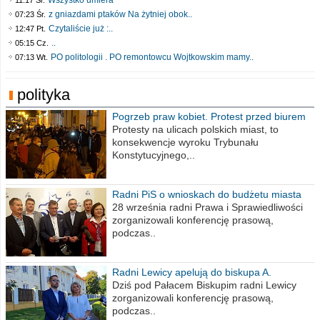
Wszystko umiera
11:17 Śr.
z gniazdami ptaków Na żytniej obok..
07:23 Śr.
Czytaliście już :..
12:47 Pt.
..
05:15 Cz.
PO politologii . PO remontowcu Wojtkowskim mamy..
07:13 Wt.
polityka
Pogrzeb praw kobiet. Protest przed biurem
poselskim PiS
Protesty na ulicach polskich miast, to
konsekwencje wyroku Trybunału
Konstytucyjnego,..
Radni PiS o wnioskach do budżetu miasta
na 2021 rok
28 września radni Prawa i Sprawiedliwości
zorganizowali konferencję prasową,
podczas..
Radni Lewicy apelują do biskupa A.
Wiesława Meringa
Dziś pod Pałacem Biskupim radni Lewicy
zorganizowali konferencję prasową,
podczas..