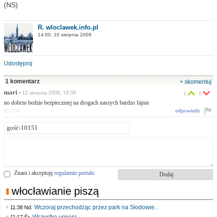
(NS)
R. wloclawek.info.pl
14:00, 10 sierpnia 2008
Udostępnij
1 komentarz
+ skomentuj
mari
• 12 sierpnia 2008, 19:39
1
1
no dobrze bedzie bezpieczniej na drogach naszych bardzo fajnie
odpowiedz
ID:2130
Znam i akceptuję
regulamin portalu
włocławianie piszą
Wczoraj przechodząc przez park na Słodowie..
11:38 Nd.