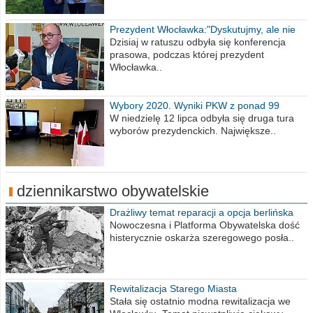
Prezydent Włocławka:"Dyskutujmy, ale nie
obrażajmy się”
Dzisiaj w ratuszu odbyła się konferencja
prasowa, podczas której prezydent
Włocławka..
Wybory 2020. Wyniki PKW z ponad 99
procent obwodów
W niedzielę 12 lipca odbyła się druga tura
wyborów prezydenckich. Największe..
dziennikarstwo obywatelskie
Drażliwy temat reparacji a opcja berlińska
Nowoczesna i Platforma Obywatelska dość
histerycznie oskarża szeregowego posła..
Rewitalizacja Starego Miasta
Stała się ostatnio modna rewitalizacja we