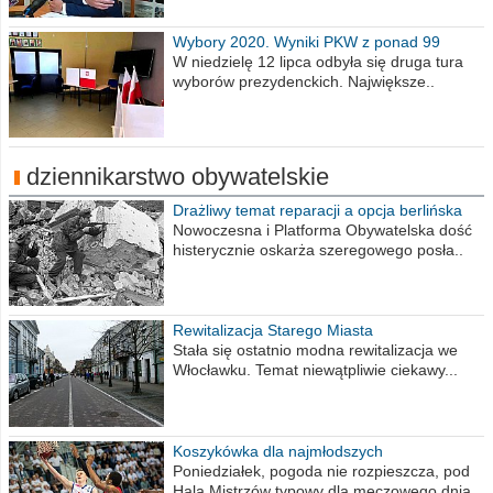
Wybory 2020. Wyniki PKW z ponad 99
procent obwodów
W niedzielę 12 lipca odbyła się druga tura
wyborów prezydenckich. Największe..
dziennikarstwo obywatelskie
Drażliwy temat reparacji a opcja berlińska
Nowoczesna i Platforma Obywatelska dość
histerycznie oskarża szeregowego posła..
Rewitalizacja Starego Miasta
Stała się ostatnio modna rewitalizacja we
Włocławku. Temat niewątpliwie ciekawy...
Koszykówka dla najmłodszych
Poniedziałek, pogoda nie rozpieszcza, pod
Halą Mistrzów typowy dla meczowego dnia..