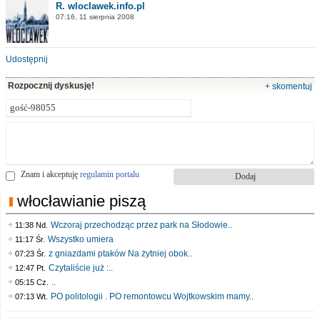
R. wloclawek.info.pl
07:16, 11 sierpnia 2008
Udostępnij
Rozpocznij dyskusję!
+ skomentuj
Znam i akceptuję
regulamin portalu
włocławianie piszą
Wczoraj przechodząc przez park na Słodowie..
11:38 Nd.
Wszystko umiera
11:17 Śr.
z gniazdami ptaków Na żytniej obok..
07:23 Śr.
Czytaliście już :..
12:47 Pt.
..
05:15 Cz.
PO politologii . PO remontowcu Wojtkowskim mamy..
07:13 Wt.