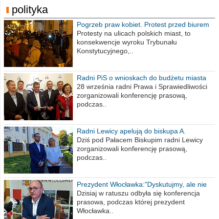
polityka
Pogrzeb praw kobiet. Protest przed biurem
poselskim PiS
Protesty na ulicach polskich miast, to
konsekwencje wyroku Trybunału
Konstytucyjnego,..
Radni PiS o wnioskach do budżetu miasta
na 2021 rok
28 września radni Prawa i Sprawiedliwości
zorganizowali konferencję prasową,
podczas..
Radni Lewicy apelują do biskupa A.
Wiesława Meringa
Dziś pod Pałacem Biskupim radni Lewicy
zorganizowali konferencję prasową,
podczas..
Prezydent Włocławka:"Dyskutujmy, ale nie
obrażajmy się”
Dzisiaj w ratuszu odbyła się konferencja
prasowa, podczas której prezydent
Włocławka..