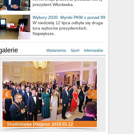
prezydent Włocławka..
Wybory 2020. Wyniki PKW z ponad 99
procent obwodów
W niedzielę 12 lipca odbyła się druga
tura wyborów prezydenckich.
Największe..
galerie
Wydarzenia
Sport
Internautów
Studniówka ZS Ekonomicznych
Studniówka Kopernik 2019.01.11
Studniówka LMK 2019.01.05
2019.01.05
Studniówka Długosz 2019.01.12
ZS Budowlanych 2019.01.12
Studniówka LZK 2019.01.11