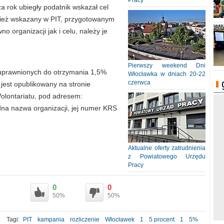
Pracy
a rok ubiegły podatnik wskazał cel
nież wskazany w PIT, przygotowanym
 organizacji jak i celu, należy je
Pierwszy weekend Dni
 uprawnionych do otrzymania 1,5%
Włocławka w dniach 20-22
czerwca
jest opublikowany na stronie
olontariatu, pod adresem:
dna nazwa organizacji, jej numer KRS
Aktualne oferty zatrudnienia
z Powiatowego Urzędu
Pracy
0
0
50%
50%
Tagi:
PIT
kampania
rozliczenie
Włocławek
1
5 procent
1
5%