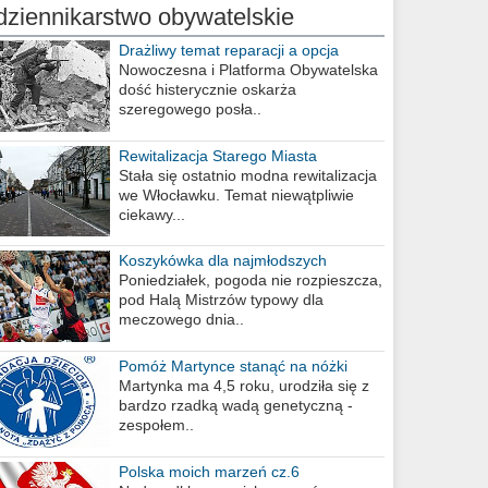
dziennikarstwo obywatelskie
Drażliwy temat reparacji a opcja
berlińska
Nowoczesna i Platforma Obywatelska
dość histerycznie oskarża
szeregowego posła..
Rewitalizacja Starego Miasta
Stała się ostatnio modna rewitalizacja
we Włocławku. Temat niewątpliwie
ciekawy...
Koszykówka dla najmłodszych
Poniedziałek, pogoda nie rozpieszcza,
pod Halą Mistrzów typowy dla
meczowego dnia..
Pomóż Martynce stanąć na nóżki
Martynka ma 4,5 roku, urodziła się z
bardzo rzadką wadą genetyczną -
zespołem..
Polska moich marzeń cz.6