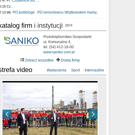
Czytaliście już :..
2:47 Pt.
..
5:15 Cz.
PO politologii . PO remontowcu Wojtkowskim mamy..
7:13 Wt.
katalog firm
i instytucji
2874
Przedsiębiorstwo Gospodarki
ul. Komunalna 4,
tel. (54) 412-18-00
www.saniko.com.pl
Zobacz wszystkie
Dodaj firmę
strefa video
Wydarzenia
Sport
Internautów
sixf33t .Last Year DRONE FOOTAGE
XXIII Sesja Rady Miasta Włocławek VIII
Ni To Ponk - W oczach mamy strach
Włocławek
kadencji w dniu 09.06.2020 r.