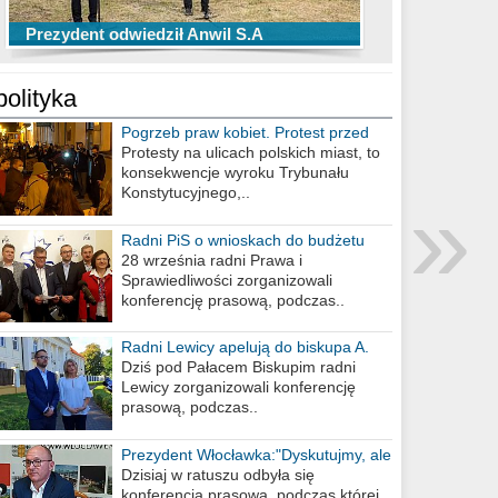
TOP 10 przechwytów Anwilu Włocławek
TOP 5 rzutów Anwilu Włocławek w BCL
Prezydent odwiedził Anwil S.A
w EBL w sezonie 2019/2020
w sezonie 2019/2020
polityka
Pogrzeb praw kobiet. Protest przed
biurem poselskim PiS
Protesty na ulicach polskich miast, to
konsekwencje wyroku Trybunału
»
Konstytucyjnego,..
Radni PiS o wnioskach do budżetu
miasta na 2021 rok
28 września radni Prawa i
Sprawiedliwości zorganizowali
konferencję prasową, podczas..
Radni Lewicy apelują do biskupa A.
Wiesława Meringa
Dziś pod Pałacem Biskupim radni
Lewicy zorganizowali konferencję
prasową, podczas..
Prezydent Włocławka:"Dyskutujmy, ale
nie obrażajmy się”
Dzisiaj w ratuszu odbyła się
konferencja prasowa, podczas której