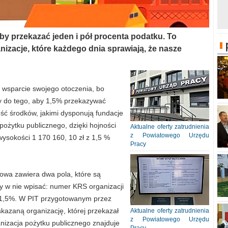
 przekazać jeden i pół procenta podatku. To
nizacje, które każdego dnia sprawiają, że nasze
 wsparcie swojego otoczenia, bo
my do tego, aby 1,5% przekazywać
ęść środków, jakimi dysponują fundacje
pożytku publicznego, dzięki hojności
Aktualne oferty zatrudnienia
z Powiatowego Urzędu
wysokości 1 170 160, 10 zł z 1,5 %
Pracy
kowa zawiera dwa pola, które są
 w nie wpisać: numer KRS organizacji
 1,5%. W PIT przygotowanym przez
azaną organizację, której przekazał
Aktualne oferty zatrudnienia
z Powiatowego Urzędu
nizacja pożytku publicznego znajduje