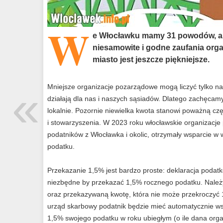
W
e Włocławku mamy 31 powodów, aby
niesamowite i godne zaufania orga
miasto jest jeszcze piękniejsze.
«
Mniejsze organizacje pozarządowe mogą liczyć tylko na
działają dla nas i naszych sąsiadów. Dlatego zachęca
lokalnie. Pozornie niewielka kwota stanowi poważną cz
i stowarzyszenia. W 2023 roku włocławskie organizacje 
podatników z Włocławka i okolic, otrzymały wsparcie w 
podatku.
Przekazanie 1,5% jest bardzo proste: deklaracja podat
niezbędne by przekazać 1,5% rocznego podatku. Należy
oraz przekazywaną kwotę, która nie może przekroczyć
urząd skarbowy podatnik będzie mieć automatycznie wsk
1,5% swojego podatku w roku ubiegłym (o ile dana orga