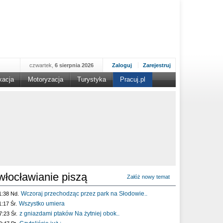
czwartek,
6 sierpnia 2026
Zaloguj
Zarejestruj
kacja
Motoryzacja
Turystyka
Pracuj.pl
włocławianie piszą
Załóż nowy temat
Wczoraj przechodząc przez park na Słodowie..
1:38 Nd.
Wszystko umiera
1:17 Śr.
z gniazdami ptaków Na żytniej obok..
7:23 Śr.