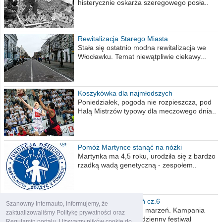
histerycznie oskarża szeregowego posła..
Rewitalizacja Starego Miasta
Stała się ostatnio modna rewitalizacja we
Włocławku. Temat niewątpliwie ciekawy...
Koszykówka dla najmłodszych
Poniedziałek, pogoda nie rozpieszcza, pod
Halą Mistrzów typowy dla meczowego dnia..
Pomóż Martynce stanąć na nóżki
Martynka ma 4,5 roku, urodziła się z bardzo
rzadką wadą genetyczną - zespołem..
Polska moich marzeń cz.6
Szanowny Internauto, informujemy, że
Nadszedł kres moich marzeń. Kampania
zaktualizowaliśmy Politykę prywatności oraz
wyborcza czyli niecodzienny festiwal
Regulamin portalu. Używamy plików cookie do