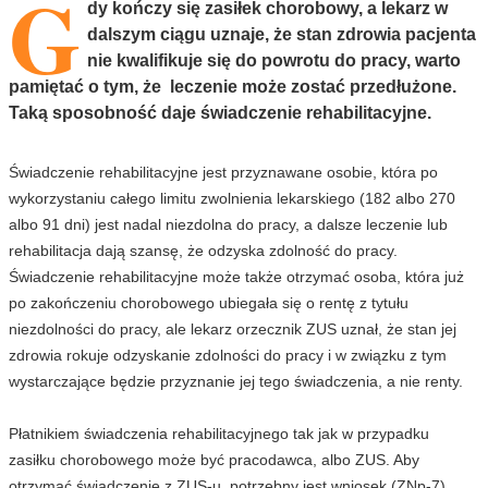
G
dy kończy się zasiłek chorobowy, a lekarz w
dalszym ciągu uznaje, że stan zdrowia pacjenta
nie kwalifikuje się do powrotu do pracy, warto
pamiętać o tym, że leczenie może zostać przedłużone.
Taką sposobność daje świadczenie rehabilitacyjne.
Świadczenie rehabilitacyjne jest przyznawane osobie, która po
wykorzystaniu całego limitu zwolnienia lekarskiego (182 albo 270
albo 91 dni) jest nadal niezdolna do pracy, a dalsze leczenie lub
rehabilitacja dają szansę, że odzyska zdolność do pracy.
Świadczenie rehabilitacyjne może także otrzymać osoba, która już
po zakończeniu chorobowego ubiegała się o rentę z tytułu
niezdolności do pracy, ale lekarz orzecznik ZUS uznał, że stan jej
zdrowia rokuje odzyskanie zdolności do pracy i w związku z tym
wystarczające będzie przyznanie jej tego świadczenia, a nie renty.
Płatnikiem świadczenia rehabilitacyjnego tak jak w przypadku
zasiłku chorobowego może być pracodawca, albo ZUS. Aby
otrzymać świadczenie z ZUS-u, potrzebny jest wniosek (ZNp-7).