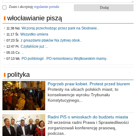
Znam i akceptuję
regulamin portalu
włocławianie piszą
Wczoraj przechodząc przez park na Słodowie..
11:38 Nd.
Wszystko umiera
11:17 Śr.
z gniazdami ptaków Na żytniej obok..
07:23 Śr.
Czytaliście już :..
12:47 Pt.
..
05:15 Cz.
PO politologii . PO remontowcu Wojtkowskim mamy..
07:13 Wt.
polityka
Pogrzeb praw kobiet. Protest przed biurem
poselskim PiS
Protesty na ulicach polskich miast, to
konsekwencje wyroku Trybunału
Konstytucyjnego,..
Radni PiS o wnioskach do budżetu miasta
na 2021 rok
28 września radni Prawa i Sprawiedliwości
zorganizowali konferencję prasową,
podczas..