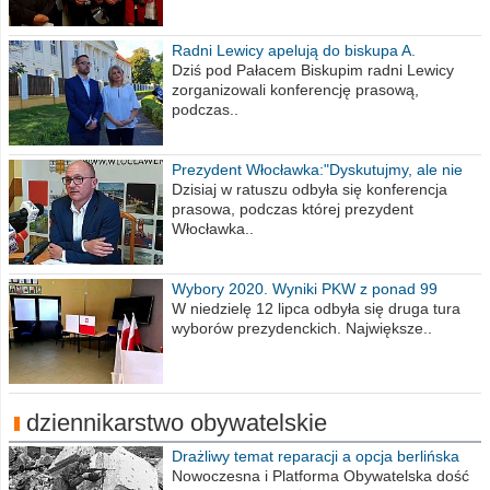
Radni Lewicy apelują do biskupa A.
Wiesława Meringa
Dziś pod Pałacem Biskupim radni Lewicy
zorganizowali konferencję prasową,
podczas..
Prezydent Włocławka:"Dyskutujmy, ale nie
obrażajmy się”
Dzisiaj w ratuszu odbyła się konferencja
prasowa, podczas której prezydent
Włocławka..
Wybory 2020. Wyniki PKW z ponad 99
procent obwodów
W niedzielę 12 lipca odbyła się druga tura
wyborów prezydenckich. Największe..
dziennikarstwo obywatelskie
Drażliwy temat reparacji a opcja berlińska
Nowoczesna i Platforma Obywatelska dość