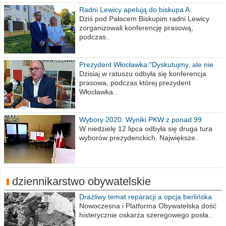
Radni Lewicy apelują do biskupa A.
Wiesława Meringa
Dziś pod Pałacem Biskupim radni Lewicy
zorganizowali konferencję prasową,
podczas..
Prezydent Włocławka:"Dyskutujmy, ale nie
obrażajmy się”
Dzisiaj w ratuszu odbyła się konferencja
prasowa, podczas której prezydent
Włocławka..
Wybory 2020. Wyniki PKW z ponad 99
procent obwodów
W niedzielę 12 lipca odbyła się druga tura
wyborów prezydenckich. Największe..
dziennikarstwo obywatelskie
Drażliwy temat reparacji a opcja berlińska
Nowoczesna i Platforma Obywatelska dość
histerycznie oskarża szeregowego posła..