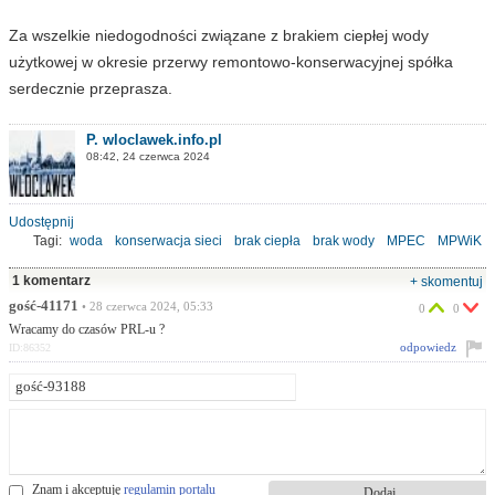
Za wszelkie niedogodności związane z brakiem ciepłej wody
użytkowej w okresie przerwy remontowo-konserwacyjnej spółka
serdecznie przeprasza.
P. wloclawek.info.pl
08:42, 24 czerwca 2024
Udostępnij
Tagi:
woda
konserwacja sieci
brak ciepła
brak wody
MPEC
MPWiK
1 komentarz
+ skomentuj
gość-41171
• 28 czerwca 2024, 05:33
0
0
Wracamy do czasów PRL-u ?
odpowiedz
ID:86352
Znam i akceptuję
regulamin portalu