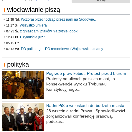
włocławianie piszą
Wczoraj przechodząc przez park na Słodowie..
11:38 Nd.
Wszystko umiera
11:17 Śr.
z gniazdami ptaków Na żytniej obok..
07:23 Śr.
Czytaliście już :..
12:47 Pt.
..
05:15 Cz.
PO politologii . PO remontowcu Wojtkowskim mamy..
07:13 Wt.
polityka
Pogrzeb praw kobiet. Protest przed biurem
poselskim PiS
Protesty na ulicach polskich miast, to
konsekwencje wyroku Trybunału
Konstytucyjnego,..
Radni PiS o wnioskach do budżetu miasta
na 2021 rok
28 września radni Prawa i Sprawiedliwości
zorganizowali konferencję prasową,
podczas..