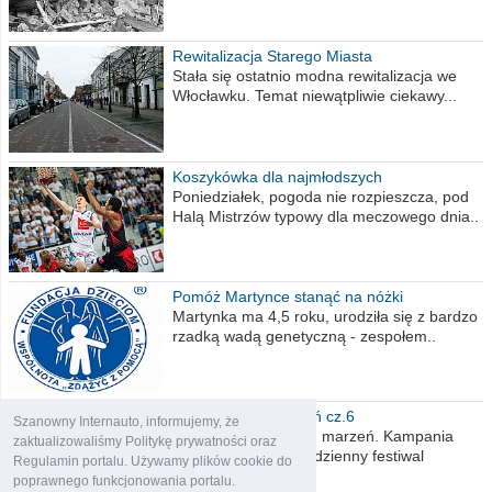
Rewitalizacja Starego Miasta
Stała się ostatnio modna rewitalizacja we
Włocławku. Temat niewątpliwie ciekawy...
Koszykówka dla najmłodszych
Poniedziałek, pogoda nie rozpieszcza, pod
Halą Mistrzów typowy dla meczowego dnia..
Pomóż Martynce stanąć na nóżki
Martynka ma 4,5 roku, urodziła się z bardzo
rzadką wadą genetyczną - zespołem..
Polska moich marzeń cz.6
Szanowny Internauto, informujemy, że
Nadszedł kres moich marzeń. Kampania
zaktualizowaliśmy Politykę prywatności oraz
wyborcza czyli niecodzienny festiwal
Regulamin portalu. Używamy plików cookie do
obietnic,..
poprawnego funkcjonowania portalu.