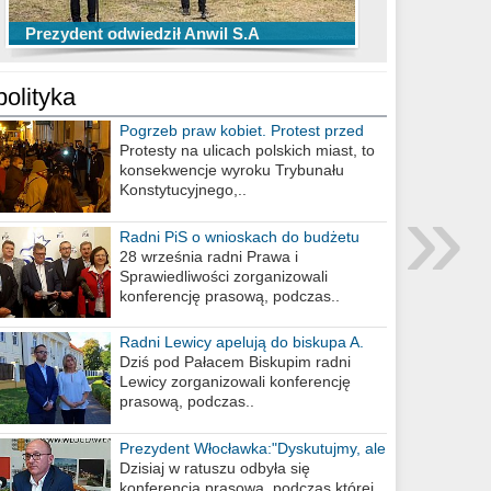
TOP 10 przechwytów Anwilu Włocławek
TOP 5 rzutów Anwilu Włocławek w BCL
Prezydent odwiedził Anwil S.A
w EBL w sezonie 2019/2020
w sezonie 2019/2020
polityka
Pogrzeb praw kobiet. Protest przed
biurem poselskim PiS
Protesty na ulicach polskich miast, to
konsekwencje wyroku Trybunału
»
Konstytucyjnego,..
Radni PiS o wnioskach do budżetu
miasta na 2021 rok
28 września radni Prawa i
Sprawiedliwości zorganizowali
konferencję prasową, podczas..
Radni Lewicy apelują do biskupa A.
Wiesława Meringa
Dziś pod Pałacem Biskupim radni
Lewicy zorganizowali konferencję
prasową, podczas..
Prezydent Włocławka:"Dyskutujmy, ale
nie obrażajmy się”
Dzisiaj w ratuszu odbyła się
konferencja prasowa, podczas której