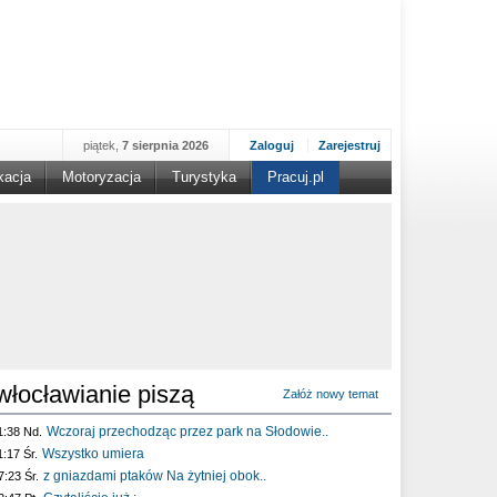
piątek,
7 sierpnia 2026
Zaloguj
Zarejestruj
kacja
Motoryzacja
Turystyka
Pracuj.pl
włocławianie piszą
Załóż nowy temat
Wczoraj przechodząc przez park na Słodowie..
1:38 Nd.
Wszystko umiera
1:17 Śr.
z gniazdami ptaków Na żytniej obok..
7:23 Śr.