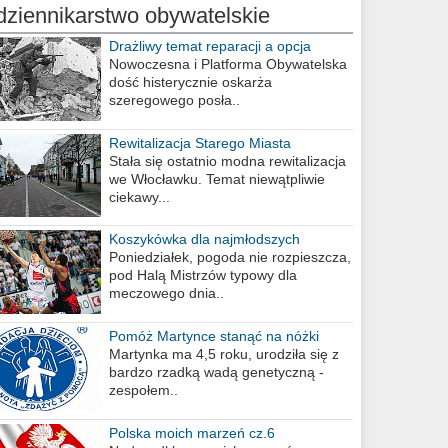
dziennikarstwo obywatelskie
Drażliwy temat reparacji a opcja
berlińska
Nowoczesna i Platforma Obywatelska
dość histerycznie oskarża
szeregowego posła..
Rewitalizacja Starego Miasta
Stała się ostatnio modna rewitalizacja
we Włocławku. Temat niewątpliwie
ciekawy...
Koszykówka dla najmłodszych
Poniedziałek, pogoda nie rozpieszcza,
pod Halą Mistrzów typowy dla
meczowego dnia..
Pomóż Martynce stanąć na nóżki
Martynka ma 4,5 roku, urodziła się z
bardzo rzadką wadą genetyczną -
zespołem..
Polska moich marzeń cz.6