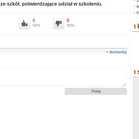
1
ze szkół, potwierdzające udział w szkoleniu.
0
0
0
0
50%
50%
+ skomentuj