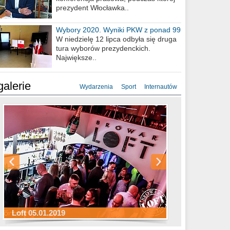
prezydent Włocławka..
Wybory 2020. Wyniki PKW z ponad 99
procent obwodów
W niedzielę 12 lipca odbyła się druga
tura wyborów prezydenckich.
Największe..
galerie
Wydarzenia
Sport
Internautów
Sylwester Hotel Młyn 31.12.2018
Sylwester Miejski 31.12.2018
Sylwester Loft 31.12.2018
Loft 05.01.2019
Sylwester Podgrodzie 31.12.2018
Sylwester Pensjonat Michelin 31.12.2018