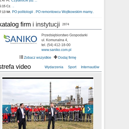
Czytaliście już :..
2:47 Pt.
..
5:15 Cz.
PO politologii . PO remontowcu Wojtkowskim mamy..
7:13 Wt.
katalog firm
i instytucji
2874
Przedsiębiorstwo Gospodarki
ul. Komunalna 4,
tel. (54) 412-18-00
www.saniko.com.pl
Zobacz wszystkie
Dodaj firmę
strefa video
Wydarzenia
Sport
Internautów
sixf33t .Last Year DRONE FOOTAGE
XXIII Sesja Rady Miasta Włocławek VIII
Ni To Ponk - W oczach mamy strach
Włocławek
kadencji w dniu 09.06.2020 r.