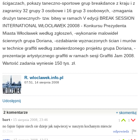
ścigaczach, pokazy taneczno-sportowe grup breakdance z kraju i z
zagranicy 32 grupy 3 osobowe i 16 grup 3 osobowych, -zmagania
drużyn tanecznych- tzw. bitwy w ramach V edycji BREAK SESSION
INTERNATIONAL WŁOCŁAWEK 20008 - Konkursu Prezydenta
Miasta Włocławek według zgłoszeń, -wykonanie malowideł
ściennych grupa Doriana, -ozdabianie wyznaczonych ścian i murów
w technice graffiti według zatwierdzonego projektu grupa Doriana, -
prezentacje artystycznego graffiti w ramach sesji Graffiti Jam 2008.
Wartość zadania wyniesie 150 tys. zł.
R. wloclawek.info.pl
07:51, 14 sierpnia 2008
Udostępnij
2 komentarze
+ skomentuj
bart
• 15 sierpnia 2008, 23:46
1
1
no fajnie fajnie niech sie dzieje jak najwiecej w naszym kochanym miescie
odpowiedz
ID:2166