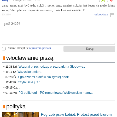
anty
• 17 sierpnia 2008, 12:52
1
1
zaraz zaraz, miał być tede, sokół i pono, teraz zamiast sokoła jest focus (a może fokus
raczej?) lub pih? nic z tego nie rozumiem, może ktoś coś uściśli? :P
odpowiedz
ID:2180
Znam i akceptuję
regulamin portalu
włocławianie piszą
Wczoraj przechodząc przez park na Słodowie..
11:38 Nd.
Wszystko umiera
11:17 Śr.
z gniazdami ptaków Na żytniej obok..
07:23 Śr.
Czytaliście już :..
12:47 Pt.
..
05:15 Cz.
PO politologii . PO remontowcu Wojtkowskim mamy..
07:13 Wt.
polityka
Pogrzeb praw kobiet. Protest przed biurem