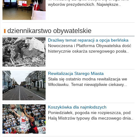
wyborów prezydenckich. Największe..
dziennikarstwo obywatelskie
Drażliwy temat reparacji a opcja berlińska
Nowoczesna i Platforma Obywatelska dość
histerycznie oskarża szeregowego posła..
Rewitalizacja Starego Miasta
Stała się ostatnio modna rewitalizacja we
Włocławku. Temat niewątpliwie ciekawy...
Koszykówka dla najmłodszych
Poniedziałek, pogoda nie rozpieszcza, pod
Halą Mistrzów typowy dla meczowego dnia..