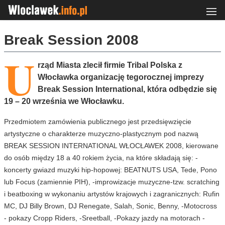
Break Session 2008
U
rząd Miasta zlecił firmie Tribal Polska z
Włocławka organizację tegorocznej imprezy
Break Session International, która odbędzie się
19 – 20 września we Włocławku.
Przedmiotem zamówienia publicznego jest przedsięwzięcie
artystyczne o charakterze muzyczno-plastycznym pod nazwą
BREAK SESSION INTERNATIONAL WŁOCŁAWEK 2008, kierowane
do osób między 18 a 40 rokiem życia, na które składają się: -
koncerty gwiazd muzyki hip-hopowej: BEATNUTS USA, Tede, Pono
lub Focus (zamiennie PIH), -improwizacje muzyczne-tzw. scratching
i beatboxing w wykonaniu artystów krajowych i zagranicznych: Rufin
MC, DJ Billy Brown, DJ Renegate, Salah, Sonic, Benny, -Motocross
- pokazy Cropp Riders, -Sreetball, -Pokazy jazdy na motorach -