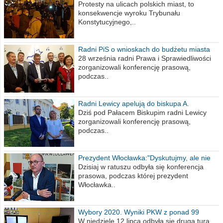
poselskim PiS
Protesty na ulicach polskich miast, to
konsekwencje wyroku Trybunału
Konstytucyjnego,..
Radni PiS o wnioskach do budżetu miasta
na 2021 rok
28 września radni Prawa i Sprawiedliwości
zorganizowali konferencję prasową,
podczas..
Radni Lewicy apelują do biskupa A.
Wiesława Meringa
Dziś pod Pałacem Biskupim radni Lewicy
zorganizowali konferencję prasową,
podczas..
Prezydent Włocławka:"Dyskutujmy, ale nie
obrażajmy się”
Dzisiaj w ratuszu odbyła się konferencja
prasowa, podczas której prezydent
Włocławka..
Wybory 2020. Wyniki PKW z ponad 99
procent obwodów
W niedzielę 12 lipca odbyła się druga tura