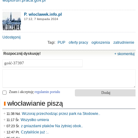
P. wloclawek.info.pl
17:12, 7 listopada 2024
Udostępnij
Tagi:
PUP
oferty pracy
ogłoszenia
zatrudnienie
Powiatowy Urząd Pracy
Rozpocznij dyskusję!
+ skomentuj
Znam i akceptuję
regulamin portalu
włocławianie piszą
Wczoraj przechodząc przez park na Słodowie..
11:38 Nd.
Wszystko umiera
11:17 Śr.
z gniazdami ptaków Na żytniej obok..
07:23 Śr.
Czytaliście już :..
12:47 Pt.