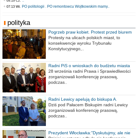
..
05:15 Cz.
PO politologii . PO remontowcu Wojtkowskim mamy..
07:13 Wt.
polityka
Pogrzeb praw kobiet. Protest przed biurem
poselskim PiS
Protesty na ulicach polskich miast, to
konsekwencje wyroku Trybunału
Konstytucyjnego,..
Radni PiS o wnioskach do budżetu miasta
na 2021 rok
28 września radni Prawa i Sprawiedliwości
zorganizowali konferencję prasową,
podczas..
Radni Lewicy apelują do biskupa A.
Wiesława Meringa
Dziś pod Pałacem Biskupim radni Lewicy
zorganizowali konferencję prasową,
podczas..
Prezydent Włocławka:"Dyskutujmy, ale nie