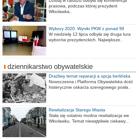
obrażajmy się”
Dzisiaj w ratuszu odbyła się konferencja
prasowa, podczas której prezydent
Włocławka..
Wybory 2020. Wyniki PKW z ponad 99
procent obwodów
W niedzielę 12 lipca odbyła się druga tura
wyborów prezydenckich. Największe..
dziennikarstwo obywatelskie
Drażliwy temat reparacji a opcja berlińska
Nowoczesna i Platforma Obywatelska dość
histerycznie oskarża szeregowego posła..
Rewitalizacja Starego Miasta
Stała się ostatnio modna rewitalizacja we
Włocławku. Temat niewątpliwie ciekawy...