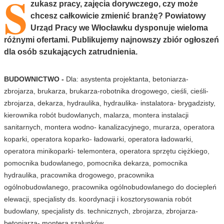
S
zukasz pracy, zajęcia dorywczego, czy może
chcesz całkowicie zmienić branżę? Powiatowy
Urząd Pracy we Włocławku dysponuje wieloma
różnymi ofertami. Publikujemy najnowszy zbiór ogłoszeń
dla osób szukających zatrudnienia.
BUDOWNICTWO -
Dla: asystenta projektanta, betoniarza-
zbrojarza, brukarza, brukarza-robotnika drogowego, cieśli, cieśli-
zbrojarza, dekarza, hydraulika, hydraulika- instalatora- brygadzisty,
kierownika robót budowlanych, malarza, montera instalacji
sanitarnych, montera wodno- kanalizacyjnego, murarza, operatora
koparki, operatora koparko- ładowarki, operatora ładowarki,
operatora minikoparki- telemontera, operatora sprzętu ciężkiego,
pomocnika budowlanego, pomocnika dekarza, pomocnika
hydraulika, pracownika drogowego, pracownika
ogólnobudowlanego, pracownika ogólnobudowlanego do dociepleń
elewacji, specjalisty ds. koordynacji i kosztorysowania robót
budowlany, specjalisty ds. technicznych, zbrojarza, zbrojarza-
betoniarza- montera szalunków,