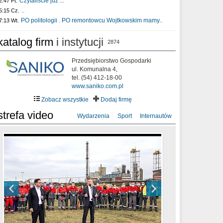
Czytaliście już :..
2:47 Pt.
..
5:15 Cz.
PO politologii . PO remontowcu Wojtkowskim mamy..
7:13 Wt.
katalog firm
i instytucji
2874
Przedsiębiorstwo Gospodarki
ul. Komunalna 4,
tel. (54) 412-18-00
www.saniko.com.pl
Zobacz wszystkie
Dodaj firmę
strefa video
Wydarzenia
Sport
Internautów
sixf33t .Last Year DRONE FOOTAGE
XXIII Sesja Rady Miasta Włocławek VIII
Ni To Ponk - W oczach mamy strach
Włocławek
kadencji w dniu 09.06.2020 r.