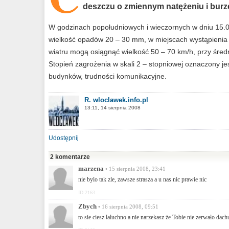
deszczu o zmiennym natężeniu i burz
W godzinach popołudniowych i wieczornych w dniu 15.08
wielkość opadów 20 – 30 mm, w miejscach wystąpienia
wiatru mogą osiągnąć wielkość 50 – 70 km/h, przy średn
Stopień zagrożenia w skali 2 – stopniowej oznaczony jes
budynków, trudności komunikacyjne.
R. wloclawek.info.pl
13:11, 14 sierpnia 2008
Udostępnij
2 komentarze
marzena
• 15 sierpnia 2008, 23:41
nie bylo tak zle, zawsze strasza a u nas nic prawie nic
ID:2163
Zbych
• 16 sierpnia 2008, 09:51
to sie ciesz laluchno a nie narzekasz że Tobie nie zerwało dac