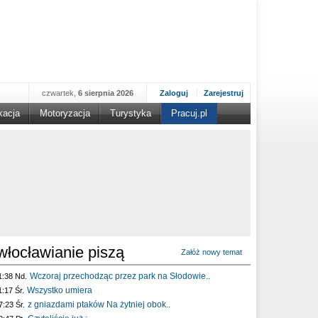
czwartek,
6 sierpnia 2026
Zaloguj
Zarejestruj
kacja
Motoryzacja
Turystyka
Pracuj.pl
włocławianie piszą
Załóż nowy temat
Wczoraj przechodząc przez park na Słodowie..
1:38 Nd.
Wszystko umiera
1:17 Śr.
z gniazdami ptaków Na żytniej obok..
7:23 Śr.