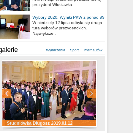
prezydent Włocławka..
Wybory 2020. Wyniki PKW z ponad 99
procent obwodów
W niedzielę 12 lipca odbyła się druga
tura wyborów prezydenckich.
Największe..
galerie
Wydarzenia
Sport
Internautów
Studniówka ZS Ekonomicznych
Studniówka Kopernik 2019.01.11
Studniówka LMK 2019.01.05
2019.01.05
Studniówka Długosz 2019.01.12
ZS Budowlanych 2019.01.12
Studniówka LZK 2019.01.11