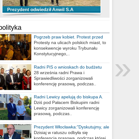
TOP 10 przechwytów Anwilu Włocławek
TOP 5 rzutów Anwilu Włocławek w BCL
Prezydent odwiedził Anwil S.A
w EBL w sezonie 2019/2020
w sezonie 2019/2020
polityka
Pogrzeb praw kobiet. Protest przed
biurem poselskim PiS
Protesty na ulicach polskich miast, to
konsekwencje wyroku Trybunału
»
Konstytucyjnego,..
Radni PiS o wnioskach do budżetu
miasta na 2021 rok
28 września radni Prawa i
Sprawiedliwości zorganizowali
konferencję prasową, podczas..
Radni Lewicy apelują do biskupa A.
Wiesława Meringa
Dziś pod Pałacem Biskupim radni
Lewicy zorganizowali konferencję
prasową, podczas..
Prezydent Włocławka:"Dyskutujmy, ale
nie obrażajmy się”
Dzisiaj w ratuszu odbyła się
konferencja prasowa, podczas której