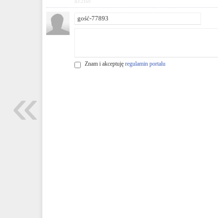
ID:2169
Znam i akceptuję
regulamin portalu
«