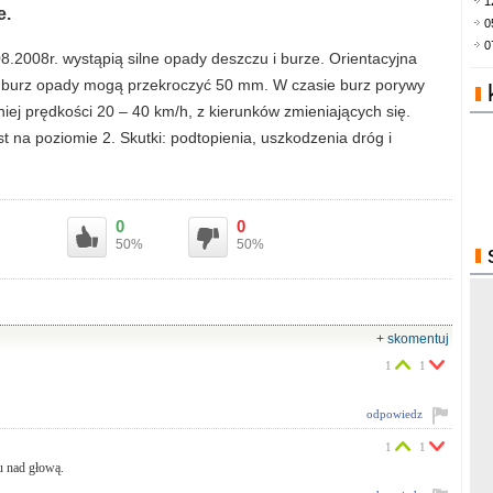
1
e.
0
0
.2008r. wystąpią silne opady deszczu i burze. Orientacyjna
 burz opady mogą przekroczyć 50 mm. W czasie burz porywy
iej prędkości 20 – 40 km/h, z kierunków zmieniających się.
t na poziomie 2. Skutki: podtopienia, uszkodzenia dróg i
0
0
50%
50%
+ skomentuj
1
1
odpowiedz
1
1
hu nad głową.