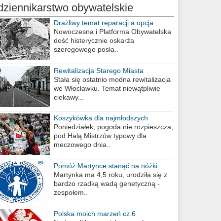
dziennikarstwo obywatelskie
Drażliwy temat reparacji a opcja
berlińska
Nowoczesna i Platforma Obywatelska
dość histerycznie oskarża
szeregowego posła..
Rewitalizacja Starego Miasta
Stała się ostatnio modna rewitalizacja
we Włocławku. Temat niewątpliwie
ciekawy...
Koszykówka dla najmłodszych
Poniedziałek, pogoda nie rozpieszcza,
pod Halą Mistrzów typowy dla
meczowego dnia..
Pomóż Martynce stanąć na nóżki
Martynka ma 4,5 roku, urodziła się z
bardzo rzadką wadą genetyczną -
zespołem..
Polska moich marzeń cz.6