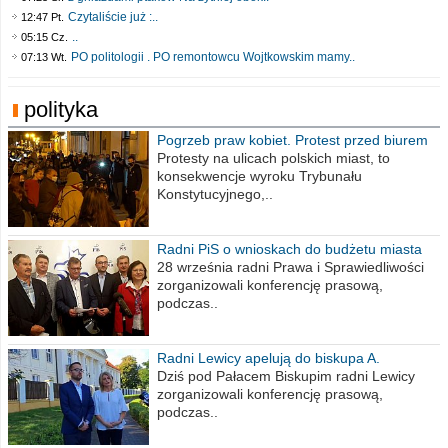
Czytaliście już :..
12:47 Pt.
..
05:15 Cz.
PO politologii . PO remontowcu Wojtkowskim mamy..
07:13 Wt.
polityka
Pogrzeb praw kobiet. Protest przed biurem
poselskim PiS
Protesty na ulicach polskich miast, to
konsekwencje wyroku Trybunału
Konstytucyjnego,..
Radni PiS o wnioskach do budżetu miasta
na 2021 rok
28 września radni Prawa i Sprawiedliwości
zorganizowali konferencję prasową,
podczas..
Radni Lewicy apelują do biskupa A.
Wiesława Meringa
Dziś pod Pałacem Biskupim radni Lewicy
zorganizowali konferencję prasową,
podczas..