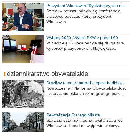
Prezydent Włocławka:"Dyskutujmy, ale nie
obrażajmy się”
Dzisiaj w ratuszu odbyła się konferencja
prasowa, podczas której prezydent
Włocławka..
Wybory 2020. Wyniki PKW z ponad 99
procent obwodów
W niedzielę 12 lipca odbyła się druga tura
wyborów prezydenckich. Największe..
dziennikarstwo obywatelskie
Drażliwy temat reparacji a opcja berlińska
Nowoczesna i Platforma Obywatelska dość
histerycznie oskarża szeregowego posła..
Rewitalizacja Starego Miasta
Stała się ostatnio modna rewitalizacja we
Włocławku. Temat niewątpliwie ciekawy...