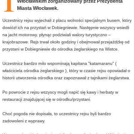
1
Włocławskim zorganizowany przez Prezydenta
Miasta Włocławek.
Uczestnicy rejsu wyjechali z placu wolności specjalnym busem, który
dowiózł ich na przystań w Dobiegniewie. Następnie wszyscy wsiedli
na jacht motorowy, płynąc podziwiali walory turystyczno –
krajobrazowe. Rejs trwał około godziny i obejmował przejażdżkę od
przystani w Dobiegniewie do ośrodka żeglarskiego na Wistce.
Uczestnicz bardzo milo wspominają kapitana "katamaranu" (
właściciela ośrodka żeglarskiego ), który w czasie rejsu opowiadał o
historii utworzenia ośrodka oraz zapoznawał z tajnikami żeglarstwa.
Po powrocie z rejsu wszyscy mogli napić się kawy i herbaty w
restauracji znajdującej się w ośrodku/przystani.
Choć pogoda nie dopisała, to uczestnicy rejsu byli bardzo
zadowoleni z wyprawy.