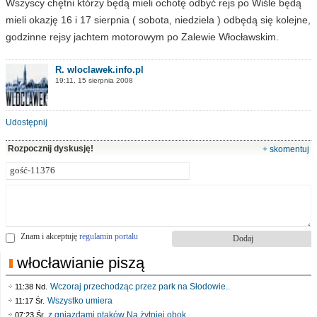
Wszyscy chętni którzy będą mieli ochotę odbyć rejs po Wiśle będą
mieli okazję 16 i 17 sierpnia ( sobota, niedziela ) odbędą się kolejne,
godzinne rejsy jachtem motorowym po Zalewie Włocławskim.
R. wloclawek.info.pl
19:11, 15 sierpnia 2008
Udostępnij
Rozpocznij dyskusję!
+ skomentuj
Znam i akceptuję
regulamin portalu
włocławianie piszą
Wczoraj przechodząc przez park na Słodowie..
11:38 Nd.
Wszystko umiera
11:17 Śr.
z gniazdami ptaków Na żytniej obok..
07:23 Śr.