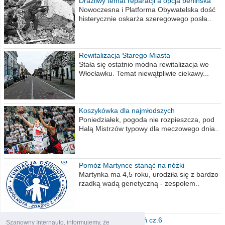
Drażliwy temat reparacji a opcja berlińska
Nowoczesna i Platforma Obywatelska dość
histerycznie oskarża szeregowego posła..
Rewitalizacja Starego Miasta
Stała się ostatnio modna rewitalizacja we
Włocławku. Temat niewątpliwie ciekawy...
Koszykówka dla najmłodszych
Poniedziałek, pogoda nie rozpieszcza, pod
Halą Mistrzów typowy dla meczowego dnia..
Pomóż Martynce stanąć na nóżki
Martynka ma 4,5 roku, urodziła się z bardzo
rzadką wadą genetyczną - zespołem..
Polska moich marzeń cz.6
Szanowny Internauto, informujemy, że