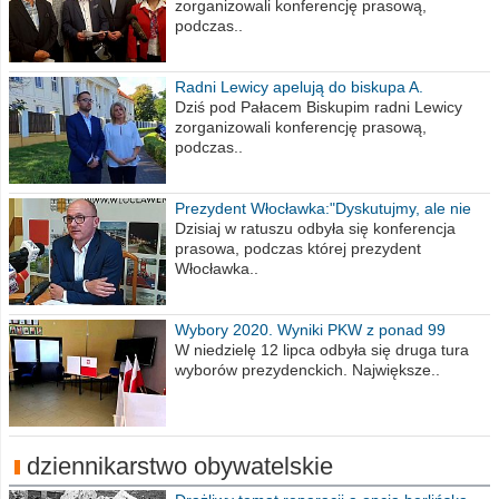
zorganizowali konferencję prasową,
podczas..
Radni Lewicy apelują do biskupa A.
Wiesława Meringa
Dziś pod Pałacem Biskupim radni Lewicy
zorganizowali konferencję prasową,
podczas..
Prezydent Włocławka:"Dyskutujmy, ale nie
obrażajmy się”
Dzisiaj w ratuszu odbyła się konferencja
prasowa, podczas której prezydent
Włocławka..
Wybory 2020. Wyniki PKW z ponad 99
procent obwodów
W niedzielę 12 lipca odbyła się druga tura
wyborów prezydenckich. Największe..
dziennikarstwo obywatelskie