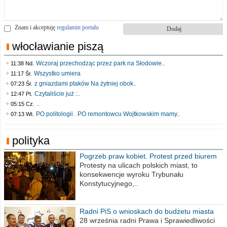
Znam i akceptuję
regulamin portalu
włocławianie piszą
Wczoraj przechodząc przez park na Słodowie..
11:38 Nd.
Wszystko umiera
11:17 Śr.
z gniazdami ptaków Na żytniej obok..
07:23 Śr.
Czytaliście już :..
12:47 Pt.
..
05:15 Cz.
PO politologii . PO remontowcu Wojtkowskim mamy..
07:13 Wt.
polityka
Pogrzeb praw kobiet. Protest przed biurem
poselskim PiS
Protesty na ulicach polskich miast, to
konsekwencje wyroku Trybunału
Konstytucyjnego,..
Radni PiS o wnioskach do budżetu miasta
na 2021 rok
28 września radni Prawa i Sprawiedliwości