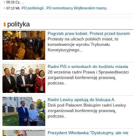
..
05:15 Cz.
PO politologii . PO remontowcu Wojtkowskim mamy..
07:13 Wt.
polityka
Pogrzeb praw kobiet. Protest przed biurem
poselskim PiS
Protesty na ulicach polskich miast, to
konsekwencje wyroku Trybunału
Konstytucyjnego,..
Radni PiS o wnioskach do budżetu miasta
na 2021 rok
28 września radni Prawa i Sprawiedliwości
zorganizowali konferencję prasową,
podczas..
Radni Lewicy apelują do biskupa A.
Wiesława Meringa
Dziś pod Pałacem Biskupim radni Lewicy
zorganizowali konferencję prasową,
podczas..
Prezydent Włocławka:"Dyskutujmy, ale nie