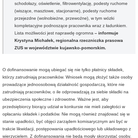
schodołazy, oświetlenie, filtrowentylację, podesty ruchome
(wiszące, masztowe, stacjonarne), podesty ruchome
przejezdne (wolnobieżne, przewoźne), w tym wózki
kompletacyjne podnoszące pracownika wraz z ładunkiem.
Lista możliwości jest naprawdę ogromna
– informuje
Krystyna Michałek, regionalna rzeczniczka prasowa
ZUS w województwie kujawsko-pomorskim.
O dofinansowanie mogą ubiegać się nie tylko płatnicy składek,
którzy zatrudniają pracowników. Wniosek mogą złożyć także osoby
prowadzące jednoosobową działalność gospodarczą, które nie
zatrudniają pracowników, o ile odprowadzają za siebie składki na
ubezpieczenia społeczne i zdrowotne. Ważne jest, aby
przedsiębiorcy biorący udział w konkursie nie mieli zaległości w
opłacaniu składek i podatków. Nie mogą również znajdować się w
stanie upadłości, być objęci zarządem komisarycznym ani być w
trakcie likwidacji, postępowania upadłościowego lub układowego z
wierzycielem. Z dofinansowania nie będą mogły skorzystać osoby,