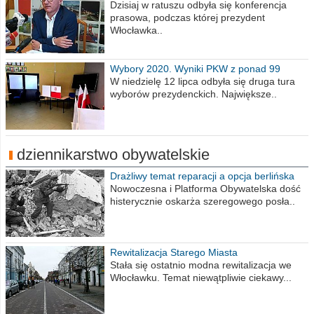
obrażajmy się”
Dzisiaj w ratuszu odbyła się konferencja
prasowa, podczas której prezydent
Włocławka..
Wybory 2020. Wyniki PKW z ponad 99
procent obwodów
W niedzielę 12 lipca odbyła się druga tura
wyborów prezydenckich. Największe..
dziennikarstwo obywatelskie
Drażliwy temat reparacji a opcja berlińska
Nowoczesna i Platforma Obywatelska dość
histerycznie oskarża szeregowego posła..
Rewitalizacja Starego Miasta
Stała się ostatnio modna rewitalizacja we
Włocławku. Temat niewątpliwie ciekawy...