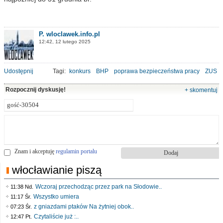
P. wloclawek.info.pl
12:42, 12 lutego 2025
Udostępnij
Tagi:
konkurs
BHP
poprawa bezpieczeństwa pracy
ZUS
Rozpocznij dyskusję!
+ skomentuj
Znam i akceptuję
regulamin portalu
włocławianie piszą
Wczoraj przechodząc przez park na Słodowie..
11:38 Nd.
Wszystko umiera
11:17 Śr.
z gniazdami ptaków Na żytniej obok..
07:23 Śr.
Czytaliście już :..
12:47 Pt.