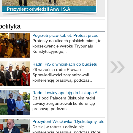
TOP 10 przechwytów Anwilu Włocławek
TOP 5 rzutów Anwilu Włocławek w BCL
Prezydent odwiedził Anwil S.A
w EBL w sezonie 2019/2020
w sezonie 2019/2020
polityka
Pogrzeb praw kobiet. Protest przed
biurem poselskim PiS
Protesty na ulicach polskich miast, to
konsekwencje wyroku Trybunału
»
Konstytucyjnego,..
Radni PiS o wnioskach do budżetu
miasta na 2021 rok
28 września radni Prawa i
Sprawiedliwości zorganizowali
konferencję prasową, podczas..
Radni Lewicy apelują do biskupa A.
Wiesława Meringa
Dziś pod Pałacem Biskupim radni
Lewicy zorganizowali konferencję
prasową, podczas..
Prezydent Włocławka:"Dyskutujmy, ale
nie obrażajmy się”
Dzisiaj w ratuszu odbyła się
konferencja prasowa, podczas której