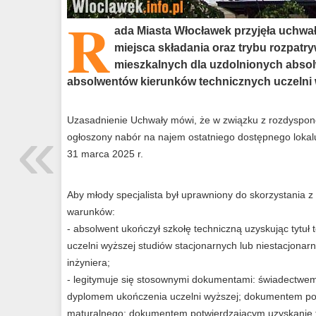
R
ada Miasta Włocławek przyjęła uchwał
miejsca składania oraz trybu rozpatry
mieszkalnych dla uzdolnionych absol
absolwentów kierunków technicznych uczelni 
«
Uzasadnienie Uchwały mówi, że w związku z rozdyspon
ogłoszony nabór na najem ostatniego dostępnego loka
31 marca 2025 r.
Aby młody specjalista był uprawniony do skorzystania z t
warunków:
- absolwent ukończył szkołę techniczną uzyskując tytuł 
uczelni wyższej studiów stacjonarnych lub niestacjonarn
inżyniera;
- legitymuje się stosownymi dokumentami: świadectwem
dyplomem ukończenia uczelni wyższej; dokumentem po
maturalnego; dokumentem potwierdzającym uzyskanie ty