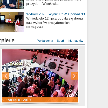
prezydent Włocławka..
Wybory 2020. Wyniki PKW z ponad 99
procent obwodów
W niedzielę 12 lipca odbyła się druga
tura wyborów prezydenckich.
Największe..
galerie
Wydarzenia
Sport
Internautów
Sylwester Hotel Młyn 31.12.2018
Sylwester Miejski 31.12.2018
Sylwester Loft 31.12.2018
Loft 05.01.2019
Sylwester Podgrodzie 31.12.2018
Sylwester Pensjonat Michelin 31.12.2018