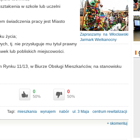
ształcenia w szkole lub uczelni
em świadczenia pracy jest Miasto
Zapraszamy na Włocławski
ku życia;
Jarmark Wielkanocny
h, tj. nie przysługuje mu tytuł prawny
wek lub pobliskich miejscowości.
ym Rynku 11/13, w Biurze Obsługi Mieszkańców, na stanowisku
0
0
50%
50%
Tagi:
mieszkania
wynajem
nabór
ul. 3 Maja
centrum rewitalizacji
+ skomentuj