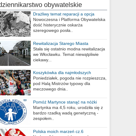
dziennikarstwo obywatelskie
Drażliwy temat reparacji a opcja
berlińska
Nowoczesna i Platforma Obywatelska
dość histerycznie oskarża
szeregowego posła..
Rewitalizacja Starego Miasta
Stała się ostatnio modna rewitalizacja
we Włocławku. Temat niewątpliwie
ciekawy...
Koszykówka dla najmłodszych
Poniedziałek, pogoda nie rozpieszcza,
pod Halą Mistrzów typowy dla
meczowego dnia..
Pomóż Martynce stanąć na nóżki
Martynka ma 4,5 roku, urodziła się z
bardzo rzadką wadą genetyczną -
zespołem..
Polska moich marzeń cz.6