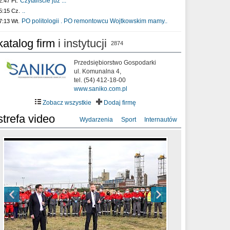
Czytaliście już :..
2:47 Pt.
..
5:15 Cz.
PO politologii . PO remontowcu Wojtkowskim mamy..
7:13 Wt.
katalog firm
i instytucji
2874
Przedsiębiorstwo Gospodarki
ul. Komunalna 4,
tel. (54) 412-18-00
www.saniko.com.pl
Zobacz wszystkie
Dodaj firmę
strefa video
Wydarzenia
Sport
Internautów
sixf33t .Last Year DRONE FOOTAGE
XXIII Sesja Rady Miasta Włocławek VIII
Ni To Ponk - W oczach mamy strach
Włocławek
kadencji w dniu 09.06.2020 r.