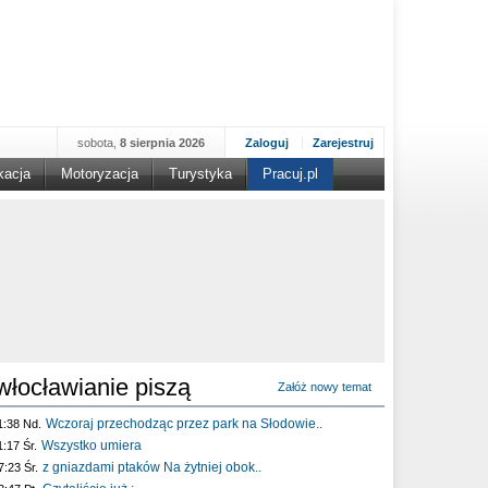
sobota,
8 sierpnia 2026
Zaloguj
Zarejestruj
kacja
Motoryzacja
Turystyka
Pracuj.pl
włocławianie piszą
Załóż nowy temat
Wczoraj przechodząc przez park na Słodowie..
1:38 Nd.
Wszystko umiera
1:17 Śr.
z gniazdami ptaków Na żytniej obok..
7:23 Śr.