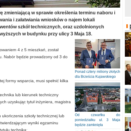
ę zmieniającą w sprawie określenia terminu naboru i
wania i załatwiania wniosków o najem lokali
wentów szkół technicznych, oraz uzdolnionych
wyższych w budynku przy ulicy 3 Maja 18.
owaniem 4 z 5 mieszkań, został
lu. Nabór będzie prowadzony od 3 do
Ponad cztery miliony złotych
dla Brześcia Kujawskiego
ej formy wsparcia, musi spełnić kilka
technika lub kierunek techniczny
ych uzyskując tytuł inżyniera, magistra
Od czwartku do
 ukończenia szkoły technicznej lub
poniedziałku ul. 3 Maja
twierdzającym wyniki egzaminu
będzie zamknięta
tułu technika;