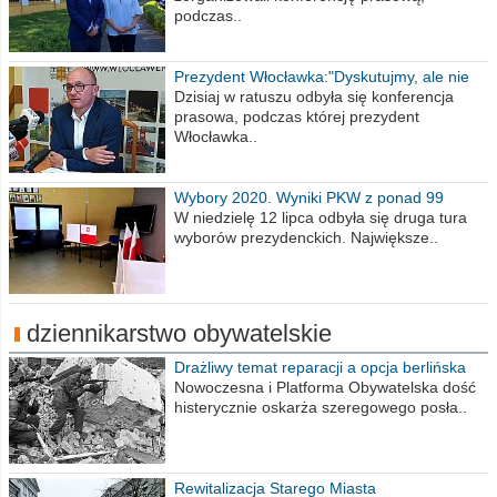
podczas..
Prezydent Włocławka:"Dyskutujmy, ale nie
obrażajmy się”
Dzisiaj w ratuszu odbyła się konferencja
prasowa, podczas której prezydent
Włocławka..
Wybory 2020. Wyniki PKW z ponad 99
procent obwodów
W niedzielę 12 lipca odbyła się druga tura
wyborów prezydenckich. Największe..
dziennikarstwo obywatelskie
Drażliwy temat reparacji a opcja berlińska
Nowoczesna i Platforma Obywatelska dość
histerycznie oskarża szeregowego posła..
Rewitalizacja Starego Miasta