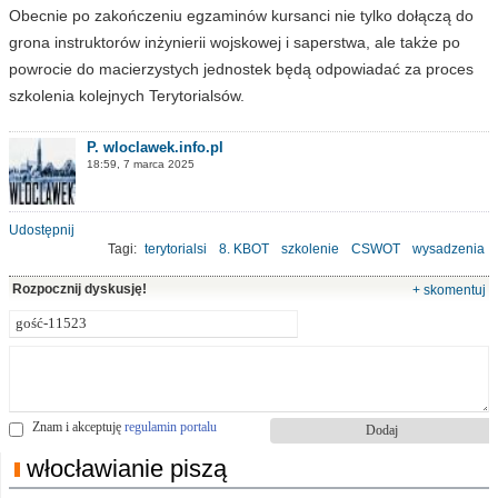
Obecnie po zakończeniu egzaminów kursanci nie tylko dołączą do
grona instruktorów inżynierii wojskowej i saperstwa, ale także po
powrocie do macierzystych jednostek będą odpowiadać za proces
szkolenia kolejnych Terytorialsów.
P. wloclawek.info.pl
18:59, 7 marca 2025
Udostępnij
Tagi:
terytorialsi
8. KBOT
szkolenie
CSWOT
wysadzenia
pola minowe
Rozpocznij dyskusję!
+ skomentuj
Znam i akceptuję
regulamin portalu
włocławianie piszą