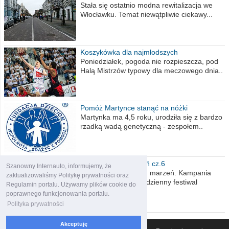
Stała się ostatnio modna rewitalizacja we
Włocławku. Temat niewątpliwie ciekawy...
Koszykówka dla najmłodszych
Poniedziałek, pogoda nie rozpieszcza, pod
Halą Mistrzów typowy dla meczowego dnia..
Pomóż Martynce stanąć na nóżki
Martynka ma 4,5 roku, urodziła się z bardzo
rzadką wadą genetyczną - zespołem..
Polska moich marzeń cz.6
Szanowny Internauto, informujemy, że
Nadszedł kres moich marzeń. Kampania
zaktualizowaliśmy Politykę prywatności oraz
wyborcza czyli niecodzienny festiwal
Regulamin portalu. Używamy plików cookie do
obietnic,..
poprawnego funkcjonowania portalu.
Polityka prywatności
Akceptuję