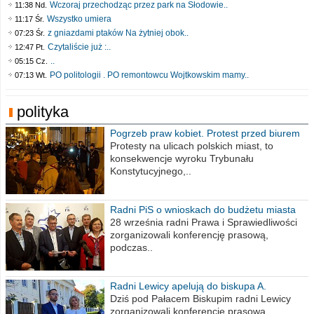
Wczoraj przechodząc przez park na Słodowie..
11:38 Nd.
Wszystko umiera
11:17 Śr.
z gniazdami ptaków Na żytniej obok..
07:23 Śr.
Czytaliście już :..
12:47 Pt.
..
05:15 Cz.
PO politologii . PO remontowcu Wojtkowskim mamy..
07:13 Wt.
polityka
Pogrzeb praw kobiet. Protest przed biurem
poselskim PiS
Protesty na ulicach polskich miast, to
konsekwencje wyroku Trybunału
Konstytucyjnego,..
Radni PiS o wnioskach do budżetu miasta
na 2021 rok
28 września radni Prawa i Sprawiedliwości
zorganizowali konferencję prasową,
podczas..
Radni Lewicy apelują do biskupa A.
Wiesława Meringa
Dziś pod Pałacem Biskupim radni Lewicy
zorganizowali konferencję prasową,