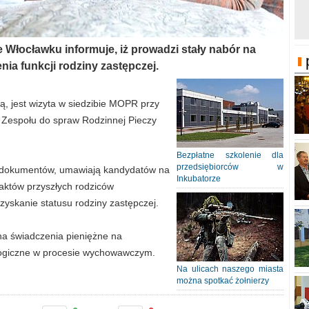
 Włocławku informuje, iż prowadzi stały nabór na
nia funkcji rodziny zastępczej.
ą, jest wizyta w siedzibie MOPR przy
 Zespołu do spraw Rodzinnej Pieczy
Bezpłatne szkolenie dla
przedsiębiorców w
u dokumentów, umawiają kandydatów na
Inkubatorze
któw przyszłych rodziców
zyskanie statusu rodziny zastępczej.
na świadczenia pieniężne na
logiczne w procesie wychowawczym.
Na ulicach naszego miasta
można spotkać żołnierzy