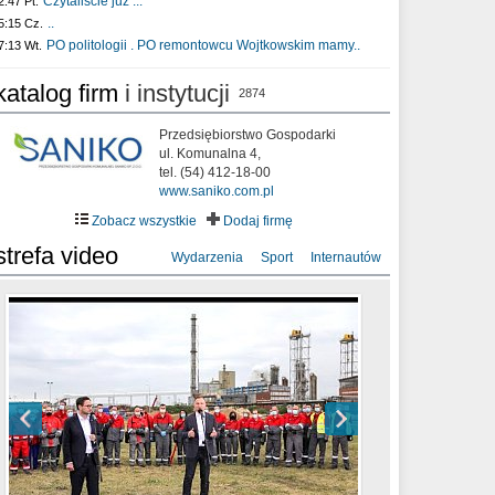
Czytaliście już :..
2:47 Pt.
..
5:15 Cz.
PO politologii . PO remontowcu Wojtkowskim mamy..
7:13 Wt.
katalog firm
i instytucji
2874
Przedsiębiorstwo Gospodarki
ul. Komunalna 4,
tel. (54) 412-18-00
www.saniko.com.pl
Zobacz wszystkie
Dodaj firmę
strefa video
Wydarzenia
Sport
Internautów
sixf33t .Last Year DRONE FOOTAGE
XXIII Sesja Rady Miasta Włocławek VIII
Ni To Ponk - W oczach mamy strach
Włocławek
kadencji w dniu 09.06.2020 r.