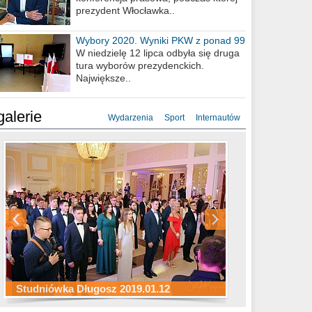
prezydent Włocławka..
Wybory 2020. Wyniki PKW z ponad 99
procent obwodów
W niedzielę 12 lipca odbyła się druga
tura wyborów prezydenckich.
Największe..
galerie
Wydarzenia
Sport
Internautów
Studniówka ZS Ekonomicznych
Studniówka Kopernik 2019.01.11
Studniówka LMK 2019.01.05
2019.01.05
Studniówka Długosz 2019.01.12
ZS Budowlanych 2019.01.12
Studniówka LZK 2019.01.11