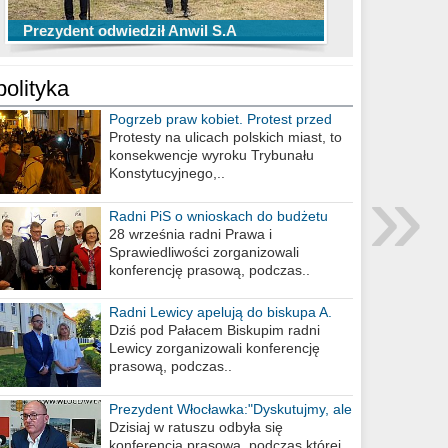
TOP 10 przechwytów Anwilu Włocławek
TOP 5 rzutów Anwilu Włocławek w BCL
Prezydent odwiedził Anwil S.A
w EBL w sezonie 2019/2020
w sezonie 2019/2020
polityka
Pogrzeb praw kobiet. Protest przed
biurem poselskim PiS
Protesty na ulicach polskich miast, to
konsekwencje wyroku Trybunału
»
Konstytucyjnego,..
Radni PiS o wnioskach do budżetu
miasta na 2021 rok
28 września radni Prawa i
Sprawiedliwości zorganizowali
konferencję prasową, podczas..
Radni Lewicy apelują do biskupa A.
Wiesława Meringa
Dziś pod Pałacem Biskupim radni
Lewicy zorganizowali konferencję
prasową, podczas..
Prezydent Włocławka:"Dyskutujmy, ale
nie obrażajmy się”
Dzisiaj w ratuszu odbyła się
konferencja prasowa, podczas której