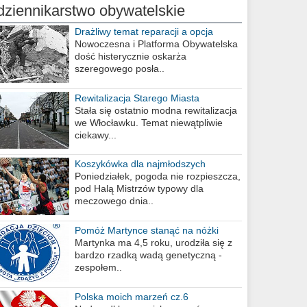
dziennikarstwo obywatelskie
Drażliwy temat reparacji a opcja
berlińska
Nowoczesna i Platforma Obywatelska
dość histerycznie oskarża
szeregowego posła..
Rewitalizacja Starego Miasta
Stała się ostatnio modna rewitalizacja
we Włocławku. Temat niewątpliwie
ciekawy...
Koszykówka dla najmłodszych
Poniedziałek, pogoda nie rozpieszcza,
pod Halą Mistrzów typowy dla
meczowego dnia..
Pomóż Martynce stanąć na nóżki
Martynka ma 4,5 roku, urodziła się z
bardzo rzadką wadą genetyczną -
zespołem..
Polska moich marzeń cz.6