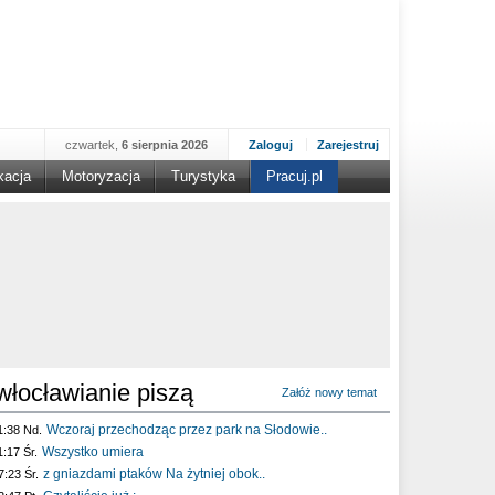
czwartek,
6 sierpnia 2026
Zaloguj
Zarejestruj
kacja
Motoryzacja
Turystyka
Pracuj.pl
włocławianie piszą
Załóż nowy temat
Wczoraj przechodząc przez park na Słodowie..
1:38 Nd.
Wszystko umiera
1:17 Śr.
z gniazdami ptaków Na żytniej obok..
7:23 Śr.