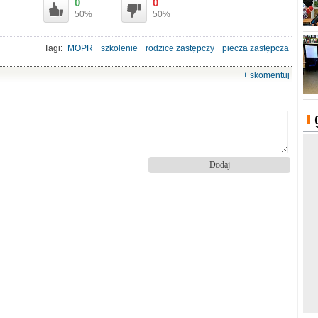
0
0
50%
50%
Tagi:
MOPR
szkolenie
rodzice zastępczy
piecza zastępcza
+ skomentuj