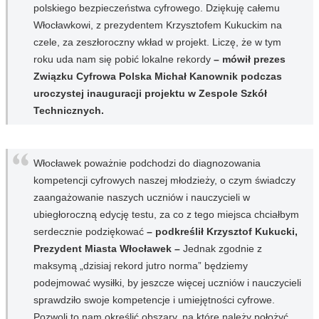
polskiego bezpieczeństwa cyfrowego. Dziękuję całemu
Włocławkowi, z prezydentem Krzysztofem Kukuckim na
czele, za zeszłoroczny wkład w projekt. Liczę, że w tym
roku uda nam się pobić lokalne rekordy
– mówił prezes
Związku Cyfrowa Polska Michał Kanownik podczas
uroczystej inauguracji projektu w Zespole Szkół
Technicznych.
Włocławek poważnie podchodzi do diagnozowania
kompetencji cyfrowych naszej młodzieży, o czym świadczy
zaangażowanie naszych uczniów i nauczycieli w
ubiegłoroczną edycję testu, za co z tego miejsca chciałbym
serdecznie podziękować
– podkreślił Krzysztof Kukucki,
Prezydent Miasta Włocławek –
Jednak zgodnie z
maksymą „dzisiaj rekord jutro norma” będziemy
podejmować wysiłki, by jeszcze więcej uczniów i nauczycieli
sprawdziło swoje kompetencje i umiejętności cyfrowe.
Pozwoli to nam określić obszary, na które należy położyć