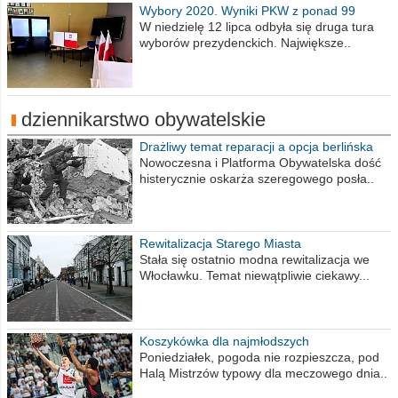
Wybory 2020. Wyniki PKW z ponad 99
procent obwodów
W niedzielę 12 lipca odbyła się druga tura
wyborów prezydenckich. Największe..
dziennikarstwo obywatelskie
Drażliwy temat reparacji a opcja berlińska
Nowoczesna i Platforma Obywatelska dość
histerycznie oskarża szeregowego posła..
Rewitalizacja Starego Miasta
Stała się ostatnio modna rewitalizacja we
Włocławku. Temat niewątpliwie ciekawy...
Koszykówka dla najmłodszych
Poniedziałek, pogoda nie rozpieszcza, pod
Halą Mistrzów typowy dla meczowego dnia..