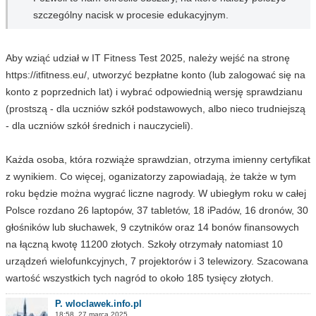
szczególny nacisk w procesie edukacyjnym.
Aby wziąć udział w IT Fitness Test 2025, należy wejść na stronę
https://itfitness.eu/, utworzyć bezpłatne konto (lub zalogować się na
konto z poprzednich lat) i wybrać odpowiednią wersję sprawdzianu
(prostszą - dla uczniów szkół podstawowych, albo nieco trudniejszą
- dla uczniów szkół średnich i nauczycieli).
Każda osoba, która rozwiąże sprawdzian, otrzyma imienny certyfikat
z wynikiem. Co więcej, oganizatorzy zapowiadają, że także w tym
roku będzie można wygrać liczne nagrody. W ubiegłym roku w całej
Polsce rozdano 26 laptopów, 37 tabletów, 18 iPadów, 16 dronów, 30
głośników lub słuchawek, 9 czytników oraz 14 bonów finansowych
na łączną kwotę 11200 złotych. Szkoły otrzymały natomiast 10
urządzeń wielofunkcyjnych, 7 projektorów i 3 telewizory. Szacowana
wartość wszystkich tych nagród to około 185 tysięcy złotych.
P. wloclawek.info.pl
18:58, 27 marca 2025