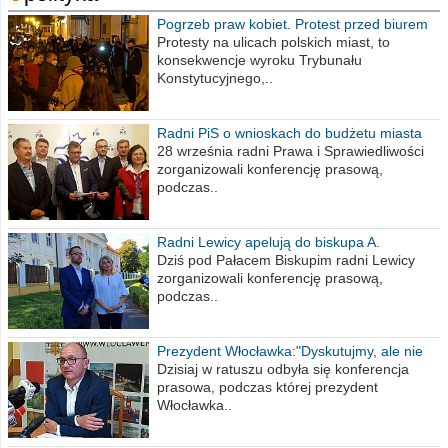
Pogrzeb praw kobiet. Protest przed biurem
poselskim PiS
Protesty na ulicach polskich miast, to
konsekwencje wyroku Trybunału
Konstytucyjnego,..
Radni PiS o wnioskach do budżetu miasta
na 2021 rok
28 września radni Prawa i Sprawiedliwości
zorganizowali konferencję prasową,
podczas..
Radni Lewicy apelują do biskupa A.
Wiesława Meringa
Dziś pod Pałacem Biskupim radni Lewicy
zorganizowali konferencję prasową,
podczas..
Prezydent Włocławka:"Dyskutujmy, ale nie
obrażajmy się”
Dzisiaj w ratuszu odbyła się konferencja
prasowa, podczas której prezydent
Włocławka..