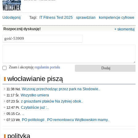
Udostępnij
Tagi:
IT Fitness Test 2025
sprawdzian
kompetencje cyfrowe
Rozpocznij dyskusję!
+ skomentuj
Znam i akceptuję
regulamin portalu
włocławianie piszą
Wczoraj przechodząc przez park na Słodowie..
11:38 Nd.
Wszystko umiera
11:17 Śr.
z gniazdami ptaków Na żytniej obok..
07:23 Śr.
Czytaliście już :..
12:47 Pt.
..
05:15 Cz.
PO politologii . PO remontowcu Wojtkowskim mamy..
07:13 Wt.
polityka