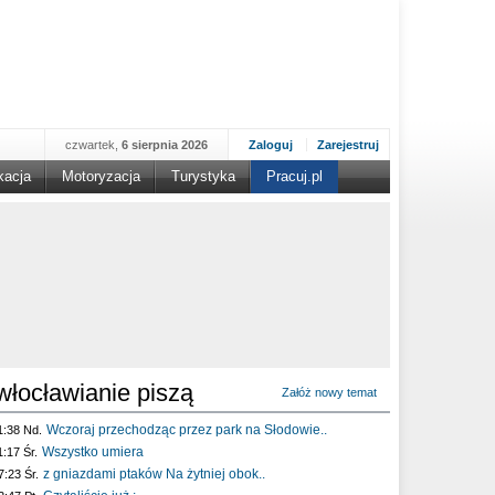
czwartek,
6 sierpnia 2026
Zaloguj
Zarejestruj
kacja
Motoryzacja
Turystyka
Pracuj.pl
włocławianie piszą
Załóż nowy temat
Wczoraj przechodząc przez park na Słodowie..
1:38 Nd.
Wszystko umiera
1:17 Śr.
z gniazdami ptaków Na żytniej obok..
7:23 Śr.