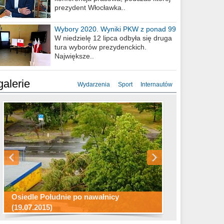
prezydent Włocławka..
Wybory 2020. Wyniki PKW z ponad 99
procent obwodów
W niedzielę 12 lipca odbyła się druga
tura wyborów prezydenckich.
Największe..
galerie
Wydarzenia
Sport
Internautów
Konkurs fotograficzny "Co to za
Miasto kładzie się do snu .
miejsca"
Ścieżka rowerowa w naszym mieście
Osiedle Południe po nawałnicy
(19.07.2015)
Wizytówka Włocławka
polowanie wigilijne 2014