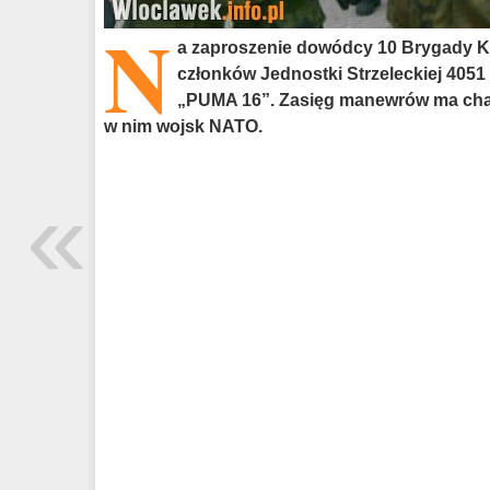
N
a zaproszenie dowódcy 10 Brygady Ka
członków Jednostki Strzeleckiej 405
„PUMA 16”. Zasięg manewrów ma char
w nim wojsk NATO.
«