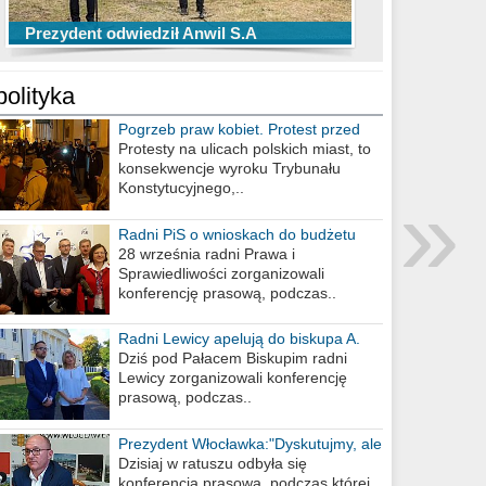
TOP 10 przechwytów Anwilu Włocławek
TOP 5 rzutów Anwilu Włocławek w BCL
Prezydent odwiedził Anwil S.A
w EBL w sezonie 2019/2020
w sezonie 2019/2020
polityka
Pogrzeb praw kobiet. Protest przed
biurem poselskim PiS
Protesty na ulicach polskich miast, to
konsekwencje wyroku Trybunału
»
Konstytucyjnego,..
Radni PiS o wnioskach do budżetu
miasta na 2021 rok
28 września radni Prawa i
Sprawiedliwości zorganizowali
konferencję prasową, podczas..
Radni Lewicy apelują do biskupa A.
Wiesława Meringa
Dziś pod Pałacem Biskupim radni
Lewicy zorganizowali konferencję
prasową, podczas..
Prezydent Włocławka:"Dyskutujmy, ale
nie obrażajmy się”
Dzisiaj w ratuszu odbyła się
konferencja prasowa, podczas której