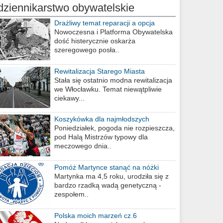
dziennikarstwo obywatelskie
Drażliwy temat reparacji a opcja
berlińska
Nowoczesna i Platforma Obywatelska
dość histerycznie oskarża
szeregowego posła..
Rewitalizacja Starego Miasta
Stała się ostatnio modna rewitalizacja
we Włocławku. Temat niewątpliwie
ciekawy...
Koszykówka dla najmłodszych
Poniedziałek, pogoda nie rozpieszcza,
pod Halą Mistrzów typowy dla
meczowego dnia..
Pomóż Martynce stanąć na nóżki
Martynka ma 4,5 roku, urodziła się z
bardzo rzadką wadą genetyczną -
zespołem..
Polska moich marzeń cz.6