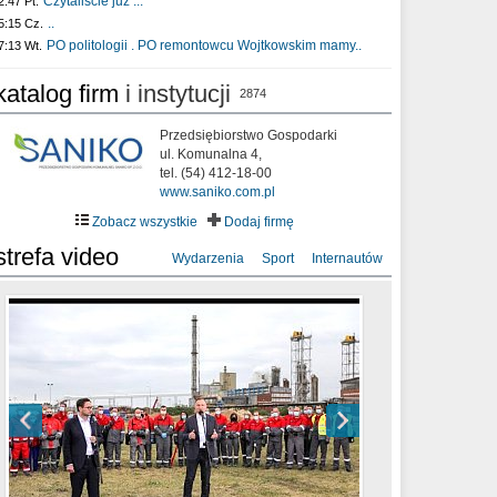
Czytaliście już :..
2:47 Pt.
..
5:15 Cz.
PO politologii . PO remontowcu Wojtkowskim mamy..
7:13 Wt.
katalog firm
i instytucji
2874
Przedsiębiorstwo Gospodarki
ul. Komunalna 4,
tel. (54) 412-18-00
www.saniko.com.pl
Zobacz wszystkie
Dodaj firmę
strefa video
Wydarzenia
Sport
Internautów
sixf33t .Last Year DRONE FOOTAGE
XXIII Sesja Rady Miasta Włocławek VIII
Ni To Ponk - W oczach mamy strach
Włocławek
kadencji w dniu 09.06.2020 r.