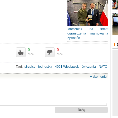
Marszałek na temat
ograniczenia marnowania
żywności
0
0
50%
50%
Tagi:
strzelcy
jednostka
4051 Włocławek
ćwiczenia
NATO
sprawdzian
bojowy
+ skomentuj